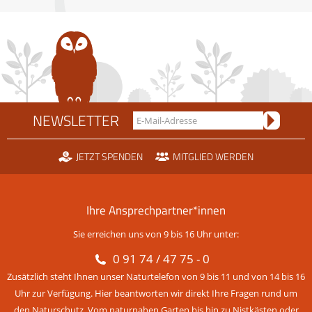
NEWSLETTER
JETZT SPENDEN
MITGLIED WERDEN
Ihre Ansprechpartner*innen
Sie erreichen uns von 9 bis 16 Uhr unter:
0 91 74 / 47 75 - 0
Zusätzlich steht Ihnen unser Naturtelefon von 9 bis 11 und von 14 bis 16
Uhr zur Verfügung. Hier beantworten wir direkt Ihre Fragen rund um
den Naturschutz. Vom naturnahen Garten bis hin zu Nistkästen oder