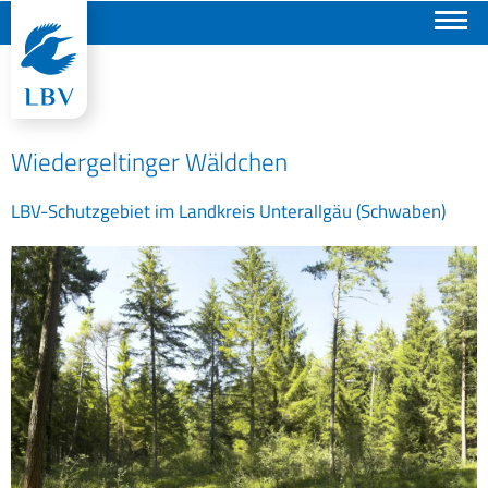
Suchen
Wiedergeltinger Wäldchen
LBV-Schutzgebiet im Landkreis Unterallgäu (Schwaben)