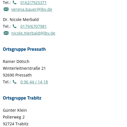
Tel.:
0162/7925371
verena.bauer@lbv.de
Dr. Nicole Merbald
Tel.:
0179/6707981
nicole.merbald@lbv.de
Ortsgruppe Pressath
Rainer Dötsch
Winterleitnerstraße 21
92690 Pressath
Tel.:
0 96 44 / 14 18
Ortsgruppe Trabitz
Günter Klein
Polierweg 2
92724 Trabitz