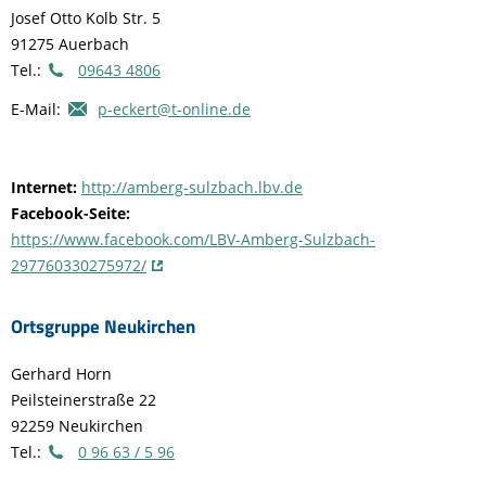
Josef Otto Kolb Str. 5
91275 Auerbach
Tel.:
09643 4806
E-Mail:
p-eckert@t-online.de
Internet:
http://amberg-sulzbach.lbv.de
Facebook-Seite:
https://www.facebook.com/LBV-Amberg-Sulzbach-
297760330275972/
Ortsgruppe Neukirchen
Gerhard Horn
Peilsteinerstraße 22
92259 Neukirchen
Tel.:
0 96 63 / 5 96