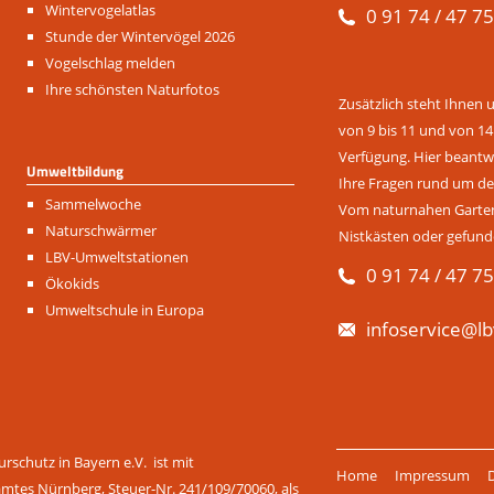
Navigation
Wintervogelatlas
0 91 74 / 47 75
überspringen
Stunde der Wintervögel 2026
Vogelschlag melden
Ihre schönsten Naturfotos
Zusätzlich steht Ihnen 
von 9 bis 11 und von 14
Verfügung. Hier beantwo
Umweltbildung
Ihre Fragen rund um de
Navigation
Sammelwoche
Vom naturnahen Garten 
überspringen
Naturschwärmer
Nistkästen oder gefund
LBV-Umweltstationen
0 91 74 / 47 75
Ökokids
Umweltschule in Europa
infoservice@lb
Navigation
rschutz in Bayern e.V. ist mit
Home
Impressum
überspringen
amtes Nürnberg, Steuer-Nr. 241/109/70060, als