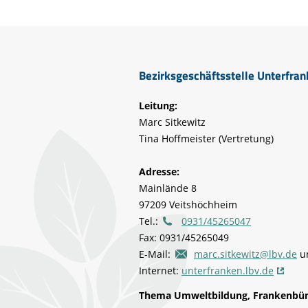
Life-Natur-Projekte
bestellen
Auffangstation
International
Bezirksgeschäftsstelle Unterfra
Leitung:
Marc Sitkewitz
Tina Hoffmeister (Vertretung)
Adresse:
Mainlände 8
97209 Veitshöchheim
Tel.:
0931/45265047
Fax: 0931/45265049
E-Mail:
marc.sitkewitz@lbv.de
u
Internet:
unterfranken.lbv.de
Thema Umweltbildung, Frankenbün