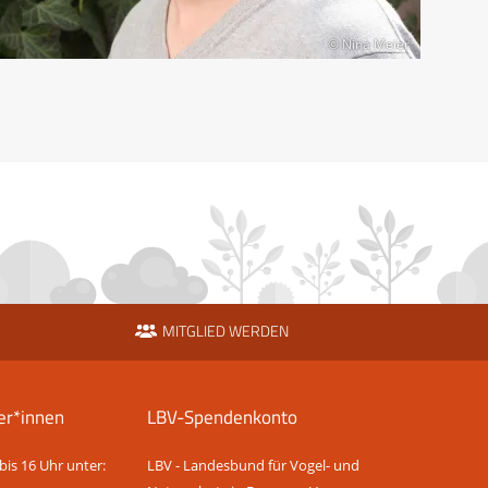
© Nina Meier
MITGLIED WERDEN
er*innen
LBV-Spendenkonto
bis 16 Uhr unter:
LBV - Landesbund für Vogel- und