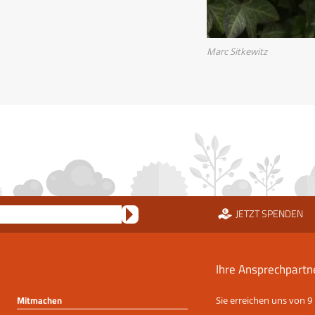
Marc Sitkewitz
JETZT SPENDEN
Ihre Ansprechpartn
Mitmachen
Sie erreichen uns von 9 