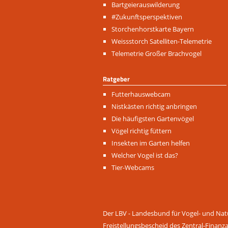
Navigation
Bartgeierauswilderung
überspringen
#Zukunftsperspektiven
Storchenhorstkarte Bayern
Weissstorch Satelliten-Telemetrie
Telemetrie Großer Brachvogel
Ratgeber
Navigation
Futterhauswebcam
überspringen
Nistkästen richtig anbringen
Die häufigsten Gartenvögel
Vögel richtig füttern
Insekten im Garten helfen
Welcher Vogel ist das?
Tier-Webcams
Der LBV - Landesbund für Vogel- und Natu
Freistellungsbescheid des Zentral-Finanz