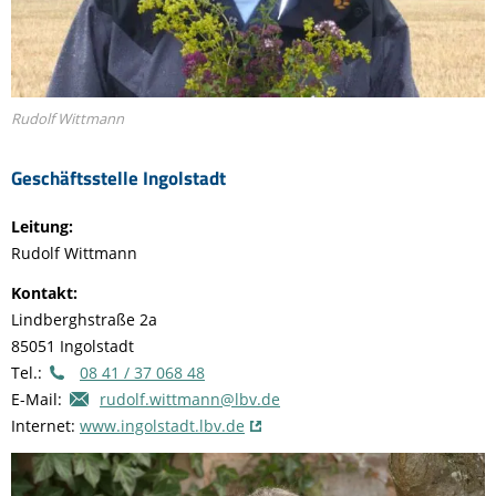
Rudolf Wittmann
Geschäftsstelle Ingolstadt
Leitung:
Rudolf Wittmann
Kontakt:
Lindberghstraße 2a
85051 Ingolstadt
Tel.:
08 41 / 37 068 48
E-Mail:
rudolf.wittmann@lbv.de
Internet:
www.ingolstadt.lbv.de