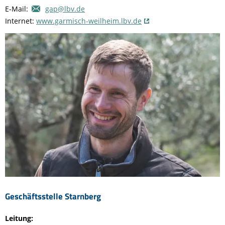
E-Mail:
gap@lbv.de
Internet:
www.garmisch-weilheim.lbv.de
Geschäftsstelle Starnberg
Leitung: