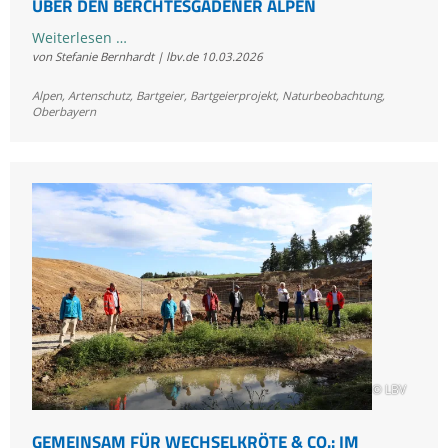
ÜBER DEN BERCHTESGADENER ALPEN
Willkommen
Weiterlesen …
von Stefanie Bernhardt | lbv.de
10.03.2026
zuhause:
Bartgeier
Alpen
,
Artenschutz
,
Bartgeier
,
Bartgeierprojekt
,
Naturbeobachtung
,
kreisen
Oberbayern
über
den
Berchtesgadener
Alpen
© LBV
GEMEINSAM FÜR WECHSELKRÖTE & CO.: IM