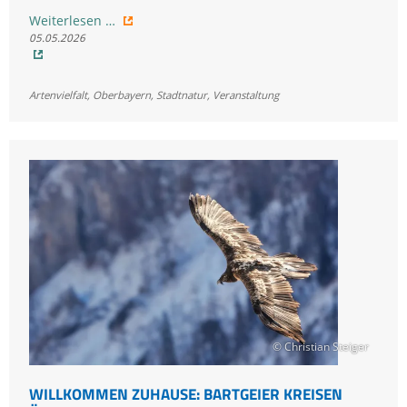
Langer
Weiterlesen …
05.05.2026
Tag
der
Stadtnatur
Artenvielfalt
,
Oberbayern
,
Stadtnatur
,
Veranstaltung
in
München
© Christian Steiger
WILLKOMMEN ZUHAUSE: BARTGEIER KREISEN