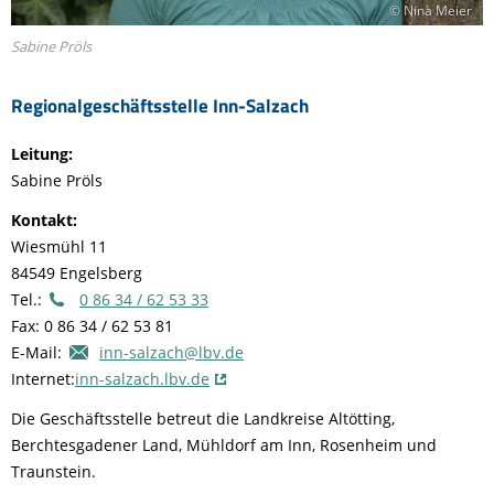
© Nina Meier
Sabine Pröls
Regionalgeschäftsstelle Inn-Salzach
Leitung:
Sabine Pröls
Kontakt:
Wiesmühl 11
84549 Engelsberg
Tel.:
0 86 34 / 62 53 33
Fax: 0 86 34 / 62 53 81
E-Mail:
inn-salzach@lbv.de
Internet:
inn-salzach.lbv.de
Die Geschäftsstelle betreut die Landkreise Altötting,
Berchtesgadener Land, Mühldorf am Inn, Rosenheim und
Traunstein.