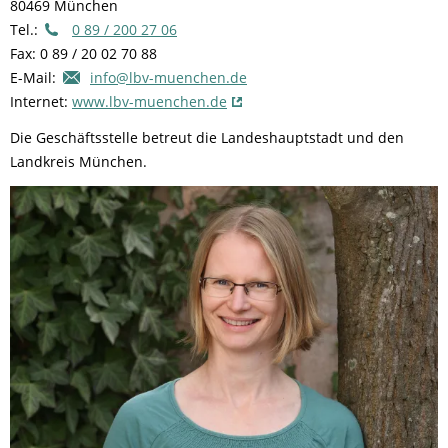
80469 München
Tel.:
0 89 / 200 27 06
Fax: 0 89 / 20 02 70 88
E-Mail:
info@lbv-muenchen.de
Internet:
www.lbv-muenchen.de
Die Geschäftsstelle betreut die Landeshauptstadt und den
Landkreis München.