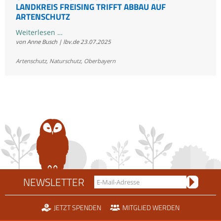
LANDKREIS FREISING TRIFFT ABBAU AUF
ARTENSCHUTZ
Gemeinsam
Weiterlesen …
von Anne Busch | lbv.de
23.07.2025
für
Wechselkröte
Artenschutz
,
Naturschutz
,
Oberbayern
&
Co.:
Im
Landkreis
Freising
trifft
Abbau
auf
Artenschutz
NEWSLETTER
JETZT SPENDEN
MITGLIED WERDEN