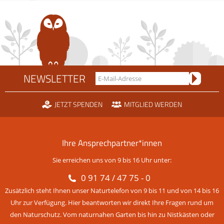
NEWSLETTER
JETZT SPENDEN
MITGLIED WERDEN
Ihre Ansprechpartner*innen
Sie erreichen uns von 9 bis 16 Uhr unter:
0 91 74 / 47 75 - 0
Zusätzlich steht Ihnen unser Naturtelefon von 9 bis 11 und von 14 bis 16
Uhr zur Verfügung. Hier beantworten wir direkt Ihre Fragen rund um
den Naturschutz. Vom naturnahen Garten bis hin zu Nistkästen oder