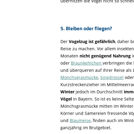
überhitzen die Vögel nicht so schne
5. Bleiben oder fliegen?
Der
Vogelzug ist gefährlich
, daher b
Reise zu machen. Vor allem insekten
Monaten
nicht genügend Nahrung
i
oder
Braunkehlchen
verbringen die 
und überqueren auf ihrer Reise als 
Mönchsgrasmücke
,
Singdrossel
ode
Kurzstreckenzieher im Mittelmeerra
Winter
jedoch im Durchschnitt
imm
Vögel
in Bayern. So ist es keine Selt
Mönchsgrasmücke mitten im Winter a
Körner und Sämereien fressende Vö
und
Blaumeise
, finden auch im Win
ganzjährig im Brutgebiet.