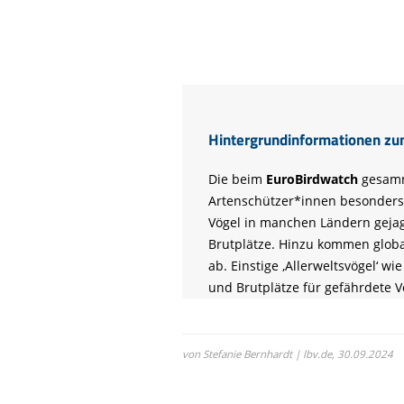
Hintergrundinformationen zu
Die beim
EuroBirdwatch
gesamm
Artenschützer*innen besonders 
Vögel in manchen Ländern gejag
Brutplätze. Hinzu kommen globa
ab. Einstige ‚Allerweltsvögel‘ wi
und Brutplätze für gefährdete V
von Stefanie Bernhardt | lbv.de,
30.09.2024