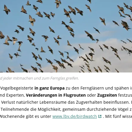
 jeder mitmachen und zum Fernglas greifen.
 Vogelbegeisterte
in ganz Europa
zu den Ferngläsern und spähen i
und Experten,
Veränderungen in Flugrouten
oder
Zugzeiten
festzu
 Verlust natürlicher Lebensräume das Zugverhalten beeinflussen. 
Teilnehmende die Möglichkeit, gemeinsam durchziehende Vögel zu
Wochenende gibt es unter
www.lbv.de/birdwatch
. Mit fünf wis