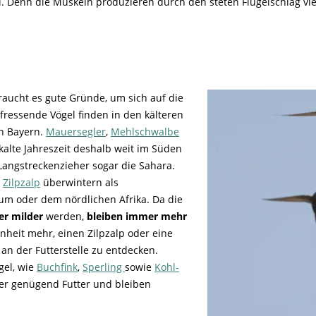
ll. Denn die Muskeln produzieren durch den steten Flügelschlag vi
raucht es gute Gründe, um sich auf die
fressende Vögel finden in den kälteren
n Bayern.
Mauersegler
,
Mehlschwalbe
kalte Jahreszeit deshalb weit im Süden
Langstreckenzieher sogar die Sahara.
r
Zilpzalp
überwintern als
um oder dem nördlichen Afrika. Da die
er
milder
werden,
bleiben immer mehr
enheit mehr, einen Zilpzalp oder eine
n der Futterstelle zu entdecken.
gel, wie
Buchfink
,
Sperling
sowie
Kohl-
ter genügend Futter und bleiben