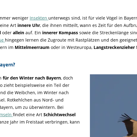
immer weniger
Insekten
unterwegs sind, ist für viele Vögel in Bay
eine Art
innere Uhr
, die ihnen mitteilt, wann es Zeit für den Aufb
d
oder
allein
auf. Ein
innerer Kompass
sowie die Streckenlänge sin
se
hingegen lernen die Zugroute mit Rastplätzen und den geeignet
tern im
Mittelmeerraum
oder in Westeuropa,
Langstreckenzieher
ayern?
n
für den Winter nach Bayern
, doch
So zieht beispielsweise ein Teil der
end die Weibchen, im Winter nach
nsel. Rotkehlchen aus Nord- und
yern, um zu überwintern. Bei
mseln
findet eine Art
Schichtwechsel
ganze Jahr im Freistaat verbringen, kann