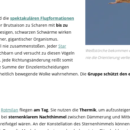
d die
spektakulären Flugformationen
der Brutsaison zu Scharen mit
bis zu
esigen, schwarzen Schwärme wirken
ener, gigantischer Organismus.
gel nie zusammenstoßen. Jeder
Star
Weißstörche bekommen ein
chbarn und versucht zu diesen Vögeln
nie die Orientierung verlie
. Jede Richtungsänderung reißt somit
e Summe der Einzelentscheidungen
einheitlich bewegende Wolke wahrnehmen. Die
Gruppe schützt den e
r
Rotmilan
fliegen
am Tag
. Sie nutzen die
Thermik
, um aufzusteige
l
bei
sternenklarem Nachthimmel
zwischen Dämmerung und Mitter
reifvögel wären. An der Konstellation des Sternenhimmels können s