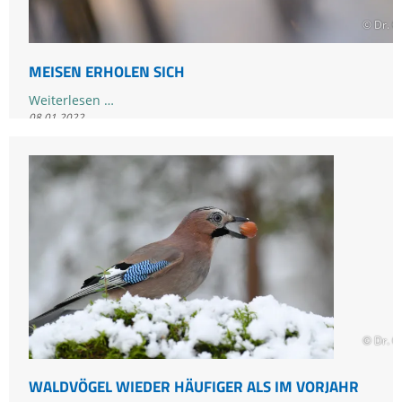
© Dr. O
MEISEN ERHOLEN SICH
Meisen
Weiterlesen …
08.01.2022
erholen
sich
Mitmachen
,
Naturbeobachtung
,
Stunde der Wintervögel
,
Vögel
© Dr. O
WALDVÖGEL WIEDER HÄUFIGER ALS IM VORJAHR