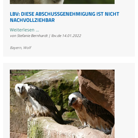
LBV: DIESE ABSCHUSSGENEHMIGUNG IST NICHT
NACHVOLLZIEHBAR
LBV:
Weiterlesen …
von Stefanie Bernhardt | lbv.de
14.01.2022
Diese
Abschussgenehmigung
Bayern
,
Wolf
ist
nicht
nachvollziehbar