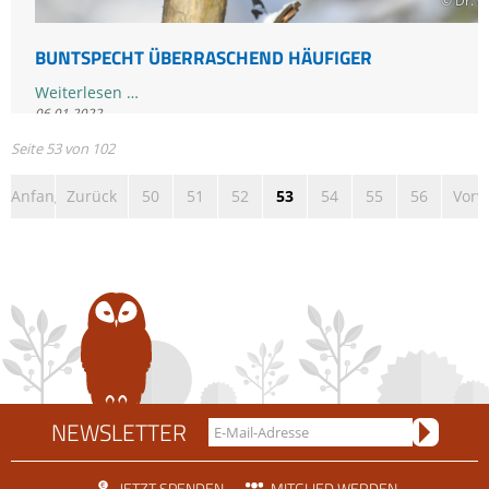
© Dr. O
BUNTSPECHT ÜBERRASCHEND HÄUFIGER
Buntspecht
Weiterlesen …
06.01.2022
überraschend
häufiger
Seite 53 von 102
Mitmachen
,
Naturbeobachtung
,
Stunde der Wintervögel
,
Vögel
Anfang
Zurück
50
51
52
53
54
55
56
Vorw
NEWSLETTER