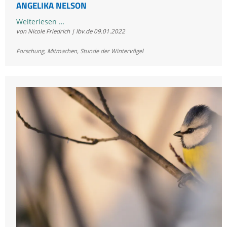
ANGELIKA NELSON
Zwischenfazit
Weiterlesen …
von Nicole Friedrich | lbv.de
09.01.2022
am
letzten
Forschung
,
Mitmachen
,
Stunde der Wintervögel
Zähltag
-
Interview
mit
Dr.
Angelika
Nelson