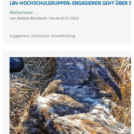
LBV-HOCHSCHULGRUPPEN: ENGAGIEREN GEHT ÜBER S
LBV-
Weiterlesen …
von Stefanie Bernhardt | lbv.de
20.01.2022
Hochschulgruppen:
Engagieren
geht
Engagement
,
Hochschule
,
Umweltbildung
über
Studieren