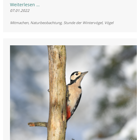
Waldvögel
Weiterlesen …
07.01.2022
wieder
häufiger
Mitmachen
,
Naturbeobachtung
,
Stunde der Wintervögel
,
Vögel
als
im
Vorjahr