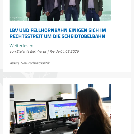
LBV UND FELLHORNBAHN EINIGEN SICH IM
RECHTSSTREIT UM DIE SCHEIDTOBELBAHN
LBV
Weiterlesen …
von Stefanie Bernhardt | lbv.de
04.08.2026
und
Fellhornbahn
Alpen
,
Naturschutzpolitik
einigen
sich
im
Rechtsstreit
um
die
Scheidtobelbahn