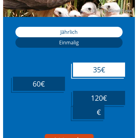
© Zdenek Tunka
© Zdenek Tunka
Jährlich
Einmalig
35€
60€
120€
____