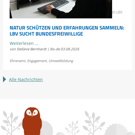
© LBV
NATUR SCHÜTZEN UND ERFAHRUNGEN SAMMELN:
LBV SUCHT BUNDESFREIWILLIGE
Natur
Weiterlesen …
von Stefanie Bernhardt | lbv.de
03.08.2026
schützen
und
Ehrenamt
,
Engagement
,
Umweltbildung
Erfahrungen
sammeln:
LBV
Alle Nachrichten
sucht
Bundesfreiwillige