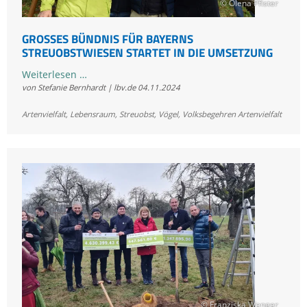
© Olena Pfister
GROSSES BÜNDNIS FÜR BAYERNS S
TREUOBSTWIESEN STARTET IN DIE UMSETZUNG
Großes
Weiterlesen …
von Stefanie Bernhardt | lbv.de
04.11.2024
Bündnis
für
Artenvielfalt
,
Lebensraum
,
Streuobst
,
Vögel
,
Volksbegehren Artenvielfalt
Bayerns
Streuobstwiesen
startet
in
die
Umsetzung
© Franziska Wenger