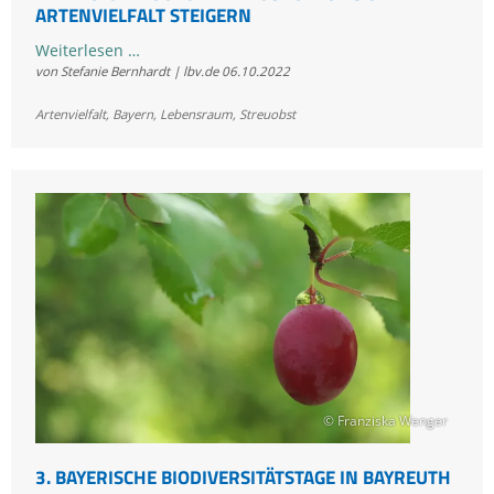
ARTENVIELFALT STEIGERN
Mit
Weiterlesen …
von Stefanie Bernhardt | lbv.de
06.10.2022
Bio-
Streuobst
Artenvielfalt
,
Bayern
,
Lebensraum
,
Streuobst
Wertschöpfung
und
Artenvielfalt
steigern
© Franziska Wenger
3. BAYERISCHE BIODIVERSITÄTSTAGE IN BAYREUTH