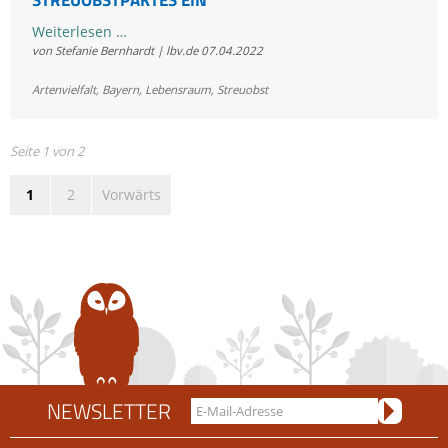
In
Weiterlesen …
von Stefanie Bernhardt | lbv.de
07.04.2022
voller
Blüte:
Artenvielfalt
,
Bayern
,
Lebensraum
,
Streuobst
LBV
setzt
sich
Seite 1 von 2
aktiv
1
2
Vorwärts
für
die
Umsetzung
des
Bayerischen
Streuobstpaktes
ein
NEWSLETTER