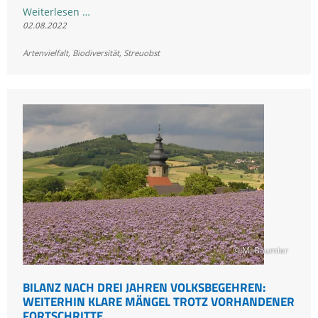
3.
Weiterlesen …
02.08.2022
Bayerische
Biodiversitätstage
Artenvielfalt
,
Biodiversität
,
Streuobst
in
Bayreuth
© M. Bäumler
BILANZ NACH DREI JAHREN VOLKSBEGEHREN:
WEITERHIN KLARE MÄNGEL TROTZ VORHANDENER
FORTSCHRITTE