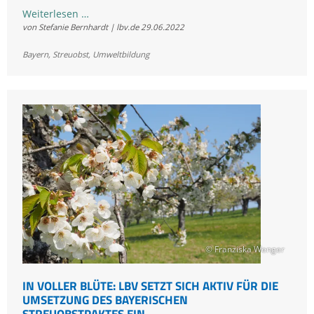
Familientipp:
Weiterlesen …
von Stefanie Bernhardt | lbv.de
29.06.2022
Streuobstwiesen
und
Bayern
,
Streuobst
,
Umweltbildung
ihren
Bewohnern
auf
der
Spur
© Franziska Wenger
IN VOLLER BLÜTE: LBV SETZT SICH AKTIV FÜR DIE
UMSETZUNG DES BAYERISCHEN
STREUOBSTPAKTES EIN