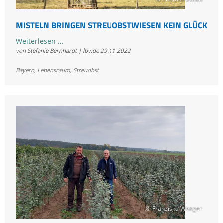
MISTELN BRINGEN STREUOBSTWIESEN KEIN GLÜCK
Misteln
Weiterlesen …
von Stefanie Bernhardt | lbv.de
29.11.2022
bringen
Streuobstwiesen
Bayern
,
Lebensraum
,
Streuobst
kein
Glück
© Franziska Wenger