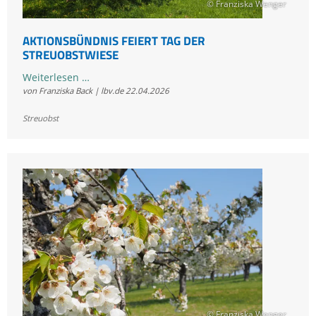
© Franziska Wenger
AKTIONSBÜNDNIS FEIERT TAG DER
STREUOBSTWIESE
Aktionsbündnis
Weiterlesen …
von Franziska Back | lbv.de
22.04.2026
feiert
Tag
Streuobst
der
Streuobstwiese
© Franziska Wenger