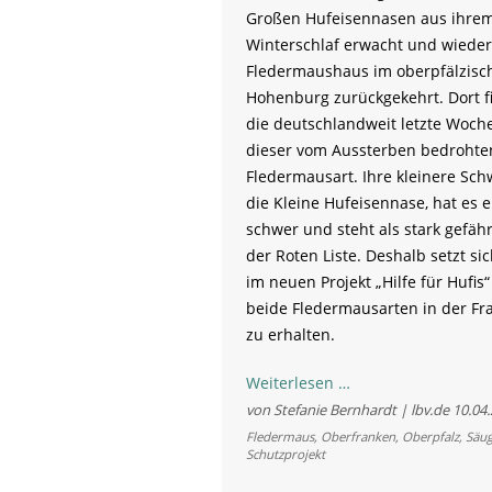
Großen Hufeisennasen aus ihre
Winterschlaf erwacht und wieder
Fledermaushaus im oberpfälzisc
Hohenburg zurückgekehrt. Dort fi
die deutschlandweit letzte Woch
dieser vom Aussterben bedrohte
Fledermausart. Ihre kleinere Sch
die Kleine Hufeisennase, hat es e
schwer und steht als stark gefäh
der Roten Liste. Deshalb setzt si
im neuen Projekt „Hilfe für Hufis“
beide Fledermausarten in der Fr
zu erhalten.
Den
Weiterlesen …
Hufeisennasen
von Stefanie Bernhardt | lbv.de
10.04
Glück
Fledermaus
,
Oberfranken
,
Oberpfalz
,
Säug
Schutzprojekt
bringen:
LBV