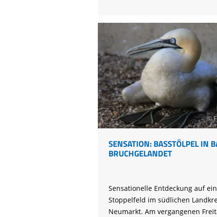
startet
neues
Schutzprojekt
für
seltene
Fledermausarten
© F
SENSATION: BASSTÖLPEL IN 
BRUCHGELANDET
Sensationelle Entdeckung auf ei
Stoppelfeld im südlichen Landkre
Neumarkt. Am vergangenen Freit