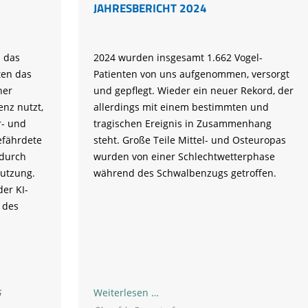
JAHRESBERICHT 2024
 das
2024 wurden insgesamt 1.662 Vogel-
ten das
Patienten von uns aufgenommen, versorgt
her
und gepflegt. Wieder ein neuer Rekord, der
enz nutzt,
allerdings mit einem bestimmten und
r- und
tragischen Ereignis in Zusammenhang
gefährdete
steht. Große Teile Mittel- und Osteuropas
 durch
wurden von einer Schlechtwetterphase
utzung.
während des Schwalbenzugs getroffen.
der KI-
 des
Vogelstation
Weiterlesen …
5