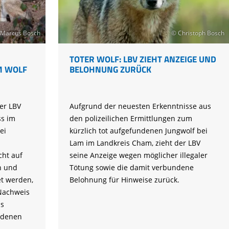
Tier gefunden
Bildungsmaterial
Life-Projekt Keiljungfer
Biologische Vielfalt
Wiesenweihen schützen
FAQs Unternehmenskooperation
Achtsamkeit &
Fortbildungen
Life-Projekt Kalktuffquellen
Burkina Faso
Naturverträgliche Energiewende
Weißstorch-Horstbetreuer*in
Vogelbeobachtung
Marcus Bosch
© Christoph Bosch
Life-Projekt Rohrdommel
Vogelmord
Atomkraft
Gobibär
TOTER WOLF: LBV ZIEHT ANZEIGE UND
Flächenversiegelung
M WOLF
BELOHNUNG ZURÜCK
Kuckuck
Wald und Forstwirtschaft
Kormoran
er LBV
Aufgrund der neuesten Erkenntnisse aus
Moorschutz ist Klimaschutz
s im
den polizeilichen Ermittlungen zum
Jagd in Bayern
ei
kürzlich tot aufgefundenen Jungwolf bei
Lam im Landkreis Cham, zieht der LBV
Landwirtschaft
cht auf
seine Anzeige wegen möglicher illegaler
Lebendige Flüsse
n und
Tötung sowie die damit verbundene
et werden,
Belohnung für Hinweise zurück.
Sichere Stromleitungen
Nachweis
Fischerei
is
ndenen