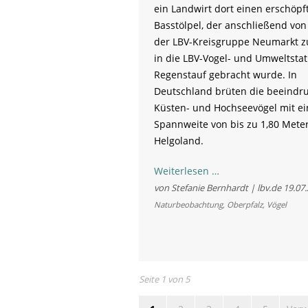
ein Landwirt dort einen erschöpf
Basstölpel, der anschließend von
der LBV-Kreisgruppe Neumarkt zu
in die LBV-Vogel- und Umweltstat
Regenstauf gebracht wurde. In
Deutschland brüten die beeindr
Küsten- und Hochseevögel mit ei
Spannweite von bis zu 1,80 Meter
Helgoland.
Sensation:
Weiterlesen …
Basstölpel
von Stefanie Bernhardt | lbv.de
19.07
in
Naturbeobachtung
,
Oberpfalz
,
Vögel
Bayern
bruchgelandet
Seite 1 von 5