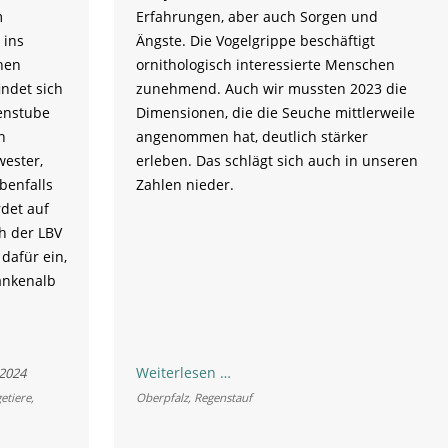
m
Erfahrungen, aber auch Sorgen und
 ins
Ängste. Die Vogelgrippe beschäftigt
hen
ornithologisch interessierte Menschen
ndet sich
zunehmend. Auch wir mussten 2023 die
enstube
Dimensionen, die die Seuche mittlerweile
n
angenommen hat, deutlich stärker
wester,
erleben. Das schlägt sich auch in unseren
benfalls
Zahlen nieder.
rdet auf
ch der LBV
 dafür ein,
ankenalb
Vogelstation
Weiterlesen …
.2024
Regenstauf:
etiere
,
Oberpfalz
,
Regenstauf
Jahresbericht
2023