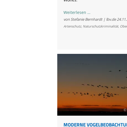
5.000
Weiterlesen …
Euro
von Stefanie Bernhardt | lbv.de
24.11
Belohnung
Artenschutz
,
Naturschutzkriminalität
,
Ober
für
Hinweise
zu
erschossenem
Wolf
bei
Regensburg
©
MODERNE VOGELBEOBACHTU