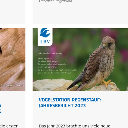
Regenstauf:
Oberpfalz
,
Regenstauf
Jahresbericht
2024
Andreas Hartl
VOGELSTATION REGENSTAUF:
S
JAHRESBERICHT 2023
E
die ersten
Das Jahr 2023 brachte uns viele neue