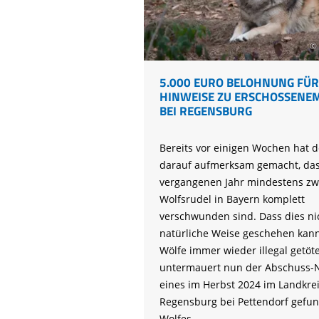
Life-Natur-Projekte
bestellen
Auffangstation
© 
International
5.000 EURO BELOHNUNG FÜR
HINWEISE ZU ERSCHOSSENE
BEI REGENSBURG
Bereits vor einigen Wochen hat d
darauf aufmerksam gemacht, das
vergangenen Jahr mindestens zw
Wolfsrudel in Bayern komplett
verschwunden sind. Dass dies ni
natürliche Weise geschehen kan
Wölfe immer wieder illegal getöt
untermauert nun der Abschuss-
eines im Herbst 2024 im Landkre
Regensburg bei Pettendorf gefu
Wolfes.