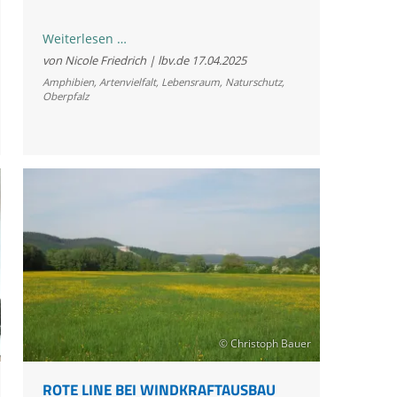
Gemeinsam
Weiterlesen …
für
von Nicole Friedrich | lbv.de
17.04.2025
Kreuzkröte
Amphibien
,
Artenvielfalt
,
Lebensraum
,
Naturschutz
,
Oberpfalz
&
Co.:
In
der
Oberpfalz
trifft
Abbau
auf
Artenschutz
© Christoph Bauer
ROTE LINE BEI WINDKRAFTAUSBAU