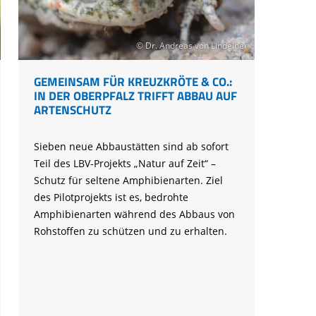
Ringfunde bayerischer Zugvögel
Forschungsprojekte zum Mitmachen
Die häufigsten Wintervögel
Mulchen
Blühflächen anlegen
Fledermaus gefunden
Feuersalamander - praktische
Umweltstation Wiesmühl mit
Leuzismus
Schulgarten-Wettbewerb Bayern
Die wichtigsten Zugvögel
Rechtliches zum naturnahen Garten
Schutzmaßnahmen
Außenstelle Übersee
Igel gefunden
© Dr. Andreas von Lindeiner
Naturschauspiel Starenschwärme
Alltagskompetenzen - Schule fürs Leben
Die wichtigsten Alpenvögel
Gärtnern ohne Torf
Richtiges Verhalten bei Bodenbrütern
Eichhörnchen gefunden - Erste Hilfe
Kraniche über Bayern
Die wichtigsten Wasservögel
GEMEINSAM FÜR KREUZKRÖTE & CO.:
Gefahren durch Feuer
Geocaching: Konfliktvermeidung
IN DER OBERPFALZ TRIFFT ABBAU AUF
Vogel des Jahres
Leicht verwechselbar
Gartensünden
ARTENSCHUTZ
Sieben neue Abbaustätten sind ab sofort
Teil des LBV-Projekts „Natur auf Zeit“ –
Schutz für seltene Amphibienarten. Ziel
des Pilotprojekts ist es, bedrohte
Amphibienarten während des Abbaus von
Rohstoffen zu schützen und zu erhalten.