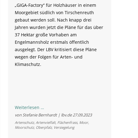
„GIGA-Factory“ für Holzhäuser in einem
Moorgebiet südlich von Tirschenreuth
gebaut werden soll. Nach knapp drei
Jahren wurden jetzt die Pläne für das über
37 Hektar große Vorhaben am
Engelmannsholz erstmals öffentlich
ausgelegt. Der LBV kritisiert diese Pläne
wegen der Folgen für Arten- und
Klimaschutz.
LBV
Weiterlesen …
lehnt
von Stefanie Bernhardt | lbv.de
27.09.2023
geplante
Artenschutz
,
Artenvielfalt
,
Flächenfrass
,
Moor
,
Moorschutz
,
Oberpfalz
,
Versiegelung
„Giga-
Factory“