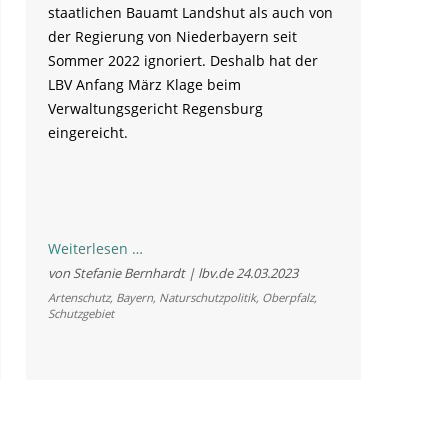
staatlichen Bauamt Landshut als auch von
der Regierung von Niederbayern seit
Sommer 2022 ignoriert. Deshalb hat der
LBV Anfang März Klage beim
Verwaltungsgericht Regensburg
eingereicht.
LBV
Weiterlesen …
beantragt
von Stefanie Bernhardt | lbv.de
24.03.2023
sofortigen
Artenschutz
,
Bayern
,
Naturschutzpolitik
,
Oberpfalz
,
Schutzgebiet
Baustopp
in
der
Ochsenau