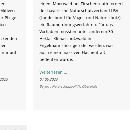
ten
einem Moorwald bei Tirschenreuth fordert
 Aktiven
der bayerische Naturschutzverband LBV
r Pflege
(Landesbund für Vogel- und Naturschutz)
ion
ein Raumordnungsverfahren. Für das
Vorhaben müssten unter anderem 30
uckenden
Hektar Klimaschutzwald im
ner
Engelmannsholz gerodet werden, was
 nur auf
auch einen massiven Flächenfraß
bedeuten würde.
LBV
Weiterlesen …
fordert
.2023
07.06.2023
Raumordnungsverfahren
Bayern
,
Naturschutzpolitik
,
Oberpfalz
für
"GIGA-
Factory"