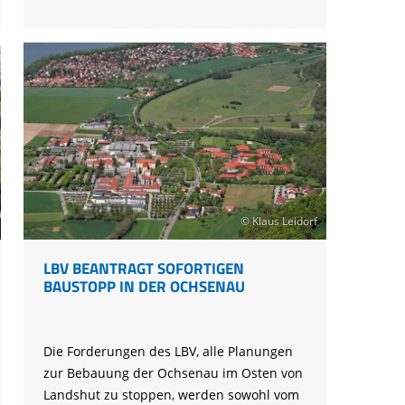
im
Moorgebiet
bei
Tirschenreuth
ab
© Klaus Leidorf
LBV BEANTRAGT SOFORTIGEN
BAUSTOPP IN DER OCHSENAU
Die Forderungen des LBV, alle Planungen
zur Bebauung der Ochsenau im Osten von
Landshut zu stoppen, werden sowohl vom