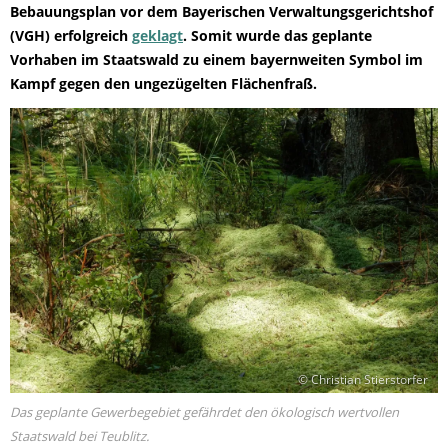
Bebauungsplan vor dem Bayerischen Verwaltungsgerichtshof
(VGH) erfolgreich
geklagt
. Somit wurde das geplante
Vorhaben im Staatswald zu einem bayernweiten Symbol im
Kampf gegen den ungezügelten Flächenfraß.
© Christian Stierstorfer
Das geplante Gewerbegebiet gefährdet den ökologisch wertvollen
Staatswald bei Teublitz.