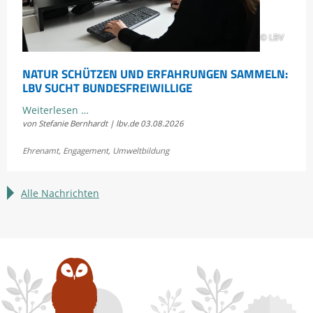
© LBV
NATUR SCHÜTZEN UND ERFAHRUNGEN SAMMELN:
LBV SUCHT BUNDESFREIWILLIGE
Natur
Weiterlesen …
von Stefanie Bernhardt | lbv.de
03.08.2026
schützen
und
Ehrenamt
,
Engagement
,
Umweltbildung
Erfahrungen
sammeln:
LBV
Alle Nachrichten
sucht
Bundesfreiwillige