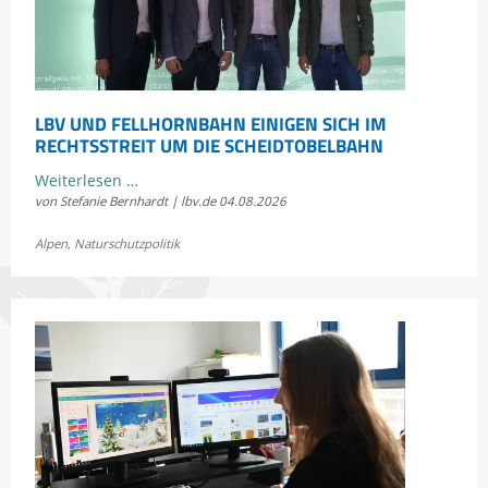
LBV UND FELLHORNBAHN EINIGEN SICH IM
RECHTSSTREIT UM DIE SCHEIDTOBELBAHN
LBV
Weiterlesen …
von Stefanie Bernhardt | lbv.de
04.08.2026
und
Fellhornbahn
Alpen
,
Naturschutzpolitik
einigen
sich
im
Rechtsstreit
um
die
Scheidtobelbahn