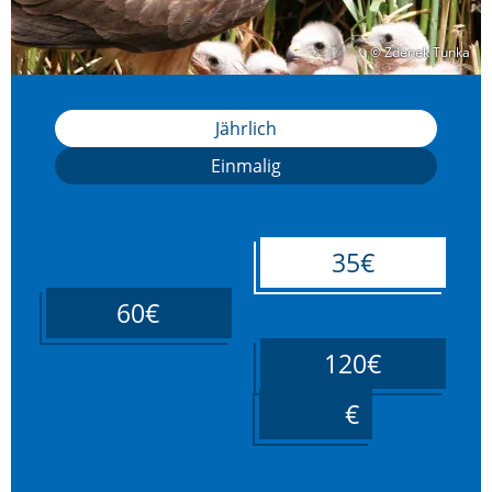
© Zdenek Tunka
© Zdenek Tunka
Jährlich
Einmalig
35€
60€
120€
____