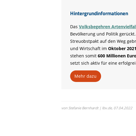
Hintergrundinformationen
Das
Volksbegehren Artenvielfalt
Bevölkerung und Politik gerück
Streuobstpakt auf den Weg geb
und Wirtschaft im
Oktober 202
stehen somit
600 Millionen Eur
setzt sich aktiv für eine erfolg
Mehr dazu
von Stefanie Bernhardt | lbv.de,
07.04.2022