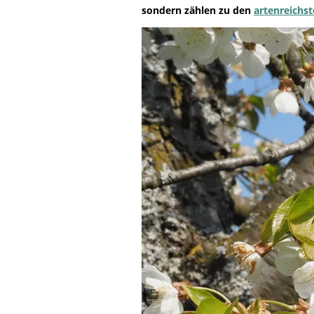
Life-Natur-Projekte
sondern zählen zu den
artenreichs
bestellen
Auffangstation
International