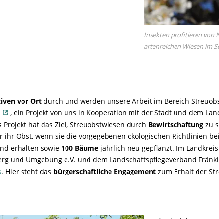
Insekten profitieren von
artenreichen Wiesen im 
tiven vor Ort
durch und werden unsere Arbeit im Bereich Streuobst w
t
, ein Projekt von uns in Kooperation mit der Stadt und dem La
s Projekt hat das Ziel, Streuobstwiesen durch
Bewirtschaftung
zu s
ür ihr Obst, wenn sie die vorgegebenen ökologischen Richtlinien b
und erhalten sowie
100 Bäume
jährlich neu gepflanzt. Im Landkre
g und Umgebung e.V. und dem Landschaftspflegeverband Fränkisch
s
. Hier steht das
bürgerschaftliche Engagement
zum Erhalt der St