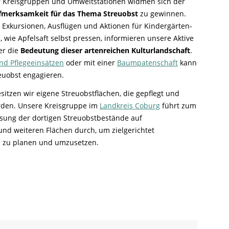
r Kreisgruppen und Umweltstationen widmen sich der
fmerksamkeit für das Thema Streuobst
zu gewinnen.
, Exkursionen, Ausflügen und Aktionen für Kindergärten-
wie Apfelsaft selbst pressen, informieren unsere Aktive
er die
Bedeutung dieser artenreichen Kulturlandschaft
.
nd Pflegeeinsätzen
oder mit einer
Baumpatenschaft
kann
reuobst engagieren.
itzen wir eigene Streuobstflächen, die gepflegt und
rden. Unsere Kreisgruppe im
Landkreis Coburg
führt zum
ssung der dortigen Streuobstbestände auf
nd weiteren Flächen durch, um zielgerichtet
zu planen und umzusetzen.