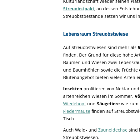
Kulturlandschaft wieder seinen Platz
Streuobstpakt
, an dessen Entstehun
Streuobstbestände setzen wir uns in
Lebensraum Streuobstwiese
Auf Streuobstwiesen sind mehr als
5
finden. Der Grund für diese hohe Art
Bäumen und Wiesen zwei Lebensräum
und Baumhöhlen sowie die Früchte 
Blütenangebot bieten vielen Arten 
Insekten
profitieren von Nektar und
artenreichen Wiesen im Sommer.
Vö
Wiedehopf
und
Säugetiere
wie zum B
Fledermäuse
finden auf Streuobstwi
Tisch.
Auch Wald- und
Zauneidechse
sind 
Streuobstwiesen.