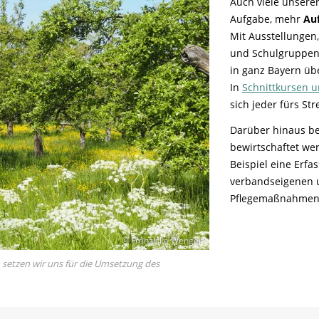
Auch viele unsere
Aufgabe, mehr
Au
Mit Ausstellungen
und Schulgruppen, 
in ganz Bayern üb
In
Schnittkursen u
sich jeder fürs St
Darüber hinaus bes
bewirtschaftet we
Beispiel eine Erfa
verbandseigenen u
Pflegemaßnahmen 
© Franziska Wenger
n setzen wir uns für die Umsetzung des