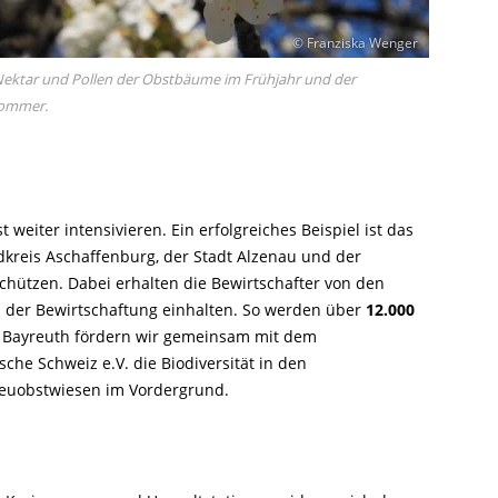
© Franziska Wenger
 Nektar und Pollen der Obstbäume im Frühjahr und der
Sommer.
eiter intensivieren. Ein erfolgreiches Beispiel ist das
ndkreis Aschaffenburg, der Stadt Alzenau und der
chützen. Dabei erhalten die Bewirtschafter von den
ei der Bewirtschaftung einhalten. So werden über
12.000
is Bayreuth fördern wir gemeinsam mit dem
e Schweiz e.V. die Biodiversität in den
reuobstwiesen im Vordergrund.