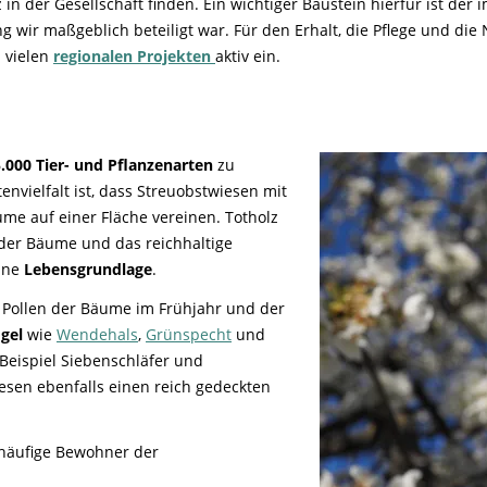
 in der Gesellschaft finden. Ein wichtiger Baustein hierfür ist de
g wir maßgeblich beteiligt war. Für den Erhalt, die Pflege und d
 vielen
regionalen Projekten
aktiv ein.
.000 Tier- und Pflanzenarten
zu
envielfalt ist, dass Streuobstwiesen mit
e auf einer Fläche vereinen. Totholz
der Bäume und das reichhaltige
eine
Lebensgrundlage
.
 Pollen der Bäume im Frühjahr und der
gel
wie
Wendehals
,
Grünspecht
und
eispiel Siebenschläfer und
esen ebenfalls einen reich gedeckten
häufige Bewohner der