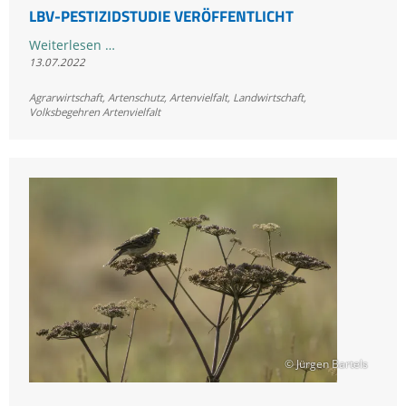
LBV-PESTIZIDSTUDIE VERÖFFENTLICHT
LBV-
Weiterlesen …
13.07.2022
Pestizidstudie
veröffentlicht
Agrarwirtschaft
,
Artenschutz
,
Artenvielfalt
,
Landwirtschaft
,
Volksbegehren Artenvielfalt
© Jürgen Bartels