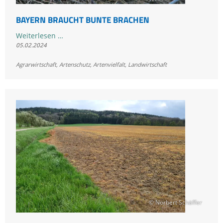
BAYERN BRAUCHT BUNTE BRACHEN
Bayern
Weiterlesen …
05.02.2024
braucht
bunte
Agrarwirtschaft
,
Artenschutz
,
Artenvielfalt
,
Landwirtschaft
Brachen
© Norbert Schäffer