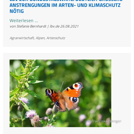
NSTRENGUNGEN IM ARTEN- UND KLIMASCHUTZ N
ÖTIG
LBV
Weiterlesen …
von Stefanie Bernhardt | lbv.de
26.08.2021
zur
Bundestagswahl:
Agrarwirtschaft
,
Alpen
,
Artenschutz
deutlich
größere
Anstrengungen
im
Arten-
und
Klimaschutz
nötig
© Franziska Wenger