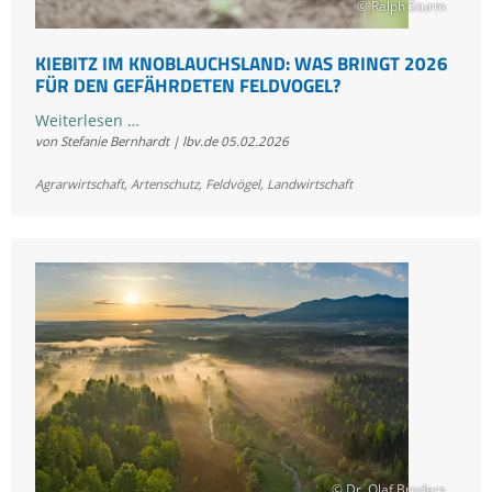
© Ralph Sturm
KIEBITZ IM KNOBLAUCHSLAND: WAS BRINGT 2026
FÜR DEN GEFÄHRDETEN FELDVOGEL?
Kiebitz
Weiterlesen …
von Stefanie Bernhardt | lbv.de
05.02.2026
im
Knoblauchsland:
Agrarwirtschaft
,
Artenschutz
,
Feldvögel
,
Landwirtschaft
Was
bringt
2026
für
den
gefährdeten
Feldvogel?
© Dr. Olaf Broders