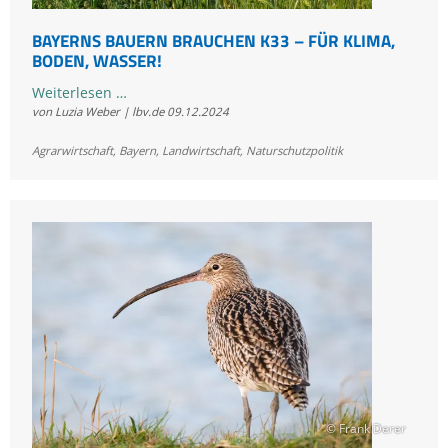
BAYERNS BAUERN BRAUCHEN K33 – FÜR KLIMA,
BODEN, WASSER!
Bayerns
Weiterlesen …
von Luzia Weber | lbv.de
09.12.2024
Bauern
brauchen
Agrarwirtschaft
,
Bayern
,
Landwirtschaft
,
Naturschutzpolitik
K33
–
für
Klima,
Boden,
Wasser!
© Frank Derer