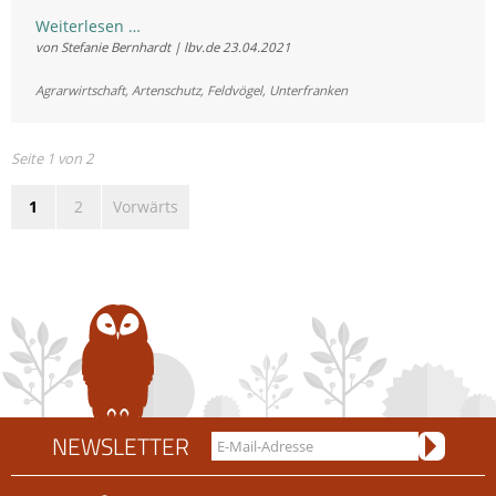
Wird
Weiterlesen …
von Stefanie Bernhardt | lbv.de
23.04.2021
der
Gesang
Agrarwirtschaft
,
Artenschutz
,
Feldvögel
,
Unterfranken
der
Ortolane
in
Seite 1 von 2
Franken
1
2
Vorwärts
weiter
verstummen?
NEWSLETTER