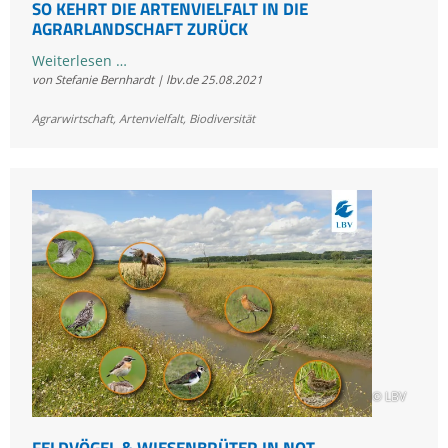
SO KEHRT DIE ARTENVIELFALT IN DIE
AGRARLANDSCHAFT ZURÜCK
So
Weiterlesen …
von Stefanie Bernhardt | lbv.de
25.08.2021
kehrt
die
Agrarwirtschaft
,
Artenvielfalt
,
Biodiversität
Artenvielfalt
in
die
Agrarlandschaft
zurück
© LBV
FELDVÖGEL & WIESENBRÜTER IN NOT