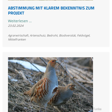
ABSTIMMUNG MIT KLAREM BEKENNTNIS ZUM
PROJEKT
Abstimmung
Weiterlesen …
23.02.2024
mit
klarem
Agrarwirtschaft
,
Artenschutz
,
Bedroht
,
Biodiversität
,
Feldvögel
,
Bekenntnis
Mittelfranken
zum
Projekt
© Zdenek Tunka