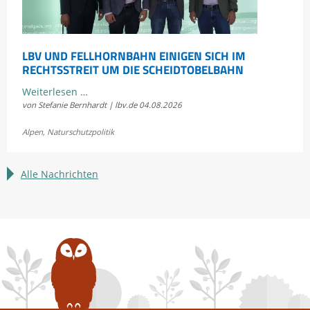
LBV UND FELLHORNBAHN EINIGEN SICH IM
RECHTSSTREIT UM DIE SCHEIDTOBELBAHN
LBV
Weiterlesen …
von Stefanie Bernhardt | lbv.de
04.08.2026
und
Fellhornbahn
Alpen
,
Naturschutzpolitik
einigen
sich
im
Alle Nachrichten
Rechtsstreit
um
die
Scheidtobelbahn