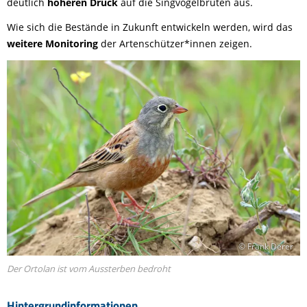
deutlich
höheren Druck
auf die Singvogelbruten aus.
Wie sich die Bestände in Zukunft entwickeln werden, wird das
weitere Monitoring
der Artenschützer*innen zeigen.
© Frank Derer
Der Ortolan ist vom Aussterben bedroht
Hintergrundinformationen