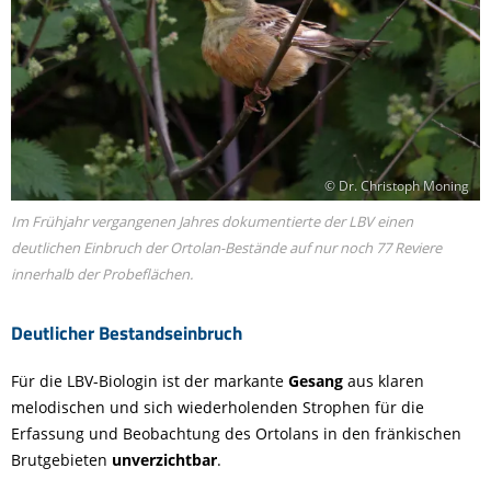
© Dr. Christoph Moning
Im Frühjahr vergangenen Jahres dokumentierte der LBV einen
deutlichen Einbruch der Ortolan-Bestände auf nur noch 77 Reviere
innerhalb der Probeflächen.
Deutlicher Bestandseinbruch
Für die LBV-Biologin ist der markante
Gesang
aus klaren
melodischen und sich wiederholenden Strophen für die
Erfassung und Beobachtung des Ortolans in den fränkischen
Brutgebieten
unverzichtbar
.