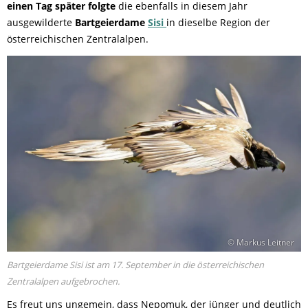
einen Tag später folgte
die ebenfalls in diesem Jahr
ausgewilderte
Bartgeierdame
Sisi
in dieselbe Region der
österreichischen Zentralalpen.
© Markus Leitner
Bartgeierdame Sisi ist am 17. September in die österreichischen
Zentralalpen aufgebrochen.
Es freut uns ungemein, dass Nepomuk, der jünger und deutlich