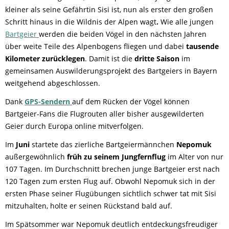
kleiner als seine Gefährtin Sisi ist, nun als erster den großen
Schritt hinaus in die Wildnis der Alpen wagt
.
Wie alle jungen
Bartgeier
werden die beiden Vögel in den nächsten Jahren
über weite Teile des Alpenbogens fliegen und dabei
tausende
Kilometer zurücklegen
. Damit ist die
dritte Saison
im
gemeinsamen Auswilderungsprojekt des Bartgeiers in Bayern
weitgehend abgeschlossen.
Dank
GPS-Sendern
auf dem Rücken der Vögel können
Bartgeier-Fans die Flugrouten aller bisher ausgewilderten
Geier durch Europa online mitverfolgen.
Im
Juni
startete das zierliche Bartgeiermännchen
Nepomuk
außergewöhnlich
früh zu seinem Jungfernflug
im Alter von nur
107 Tagen. Im Durchschnitt brechen junge Bartgeier erst nach
120 Tagen zum ersten Flug auf. Obwohl Nepomuk sich in der
ersten Phase seiner Flugübungen sichtlich schwer tat mit Sisi
mitzuhalten, holte er seinen Rückstand bald auf.
Im Spätsommer war Nepomuk deutlich entdeckungsfreudiger