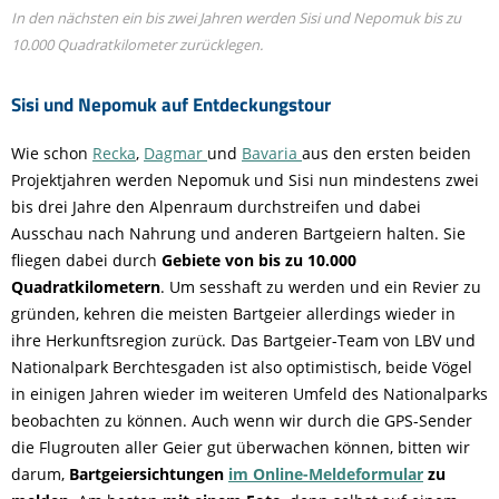
In den nächsten ein bis zwei Jahren werden Sisi und Nepomuk bis zu
10.000 Quadratkilometer zurücklegen.
Sisi und Nepomuk auf Entdeckungstour
Wie schon
Recka
,
Dagmar
und
Bavaria
aus den ersten beiden
Projektjahren werden Nepomuk und Sisi nun mindestens zwei
bis drei Jahre den Alpenraum durchstreifen und dabei
Ausschau nach Nahrung und anderen Bartgeiern halten. Sie
fliegen dabei durch
Gebiete von bis zu 10.000
Quadratkilometern
. Um sesshaft zu werden und ein Revier zu
gründen, kehren die meisten Bartgeier allerdings wieder in
ihre Herkunftsregion zurück. Das Bartgeier-Team von LBV und
Nationalpark Berchtesgaden ist also optimistisch, beide Vögel
in einigen Jahren wieder im weiteren Umfeld des Nationalparks
beobachten zu können. Auch wenn wir durch die GPS-Sender
die Flugrouten aller Geier gut überwachen können, bitten wir
darum,
Bartgeiersichtungen
im Online-Meldeformular
zu