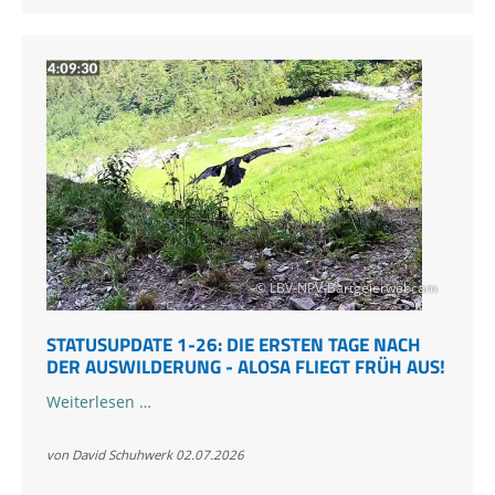
© LBV-NPV-Bartgeierwebcam
STATUSUPDATE 1-26: DIE ERSTEN TAGE NACH
DER AUSWILDERUNG - ALOSA FLIEGT FRÜH AUS!
Statusupdate
Weiterlesen …
1-
26:
von David Schuhwerk
02.07.2026
Die