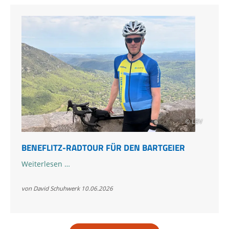
© LBV
BENEFLITZ-RADTOUR FÜR DEN BARTGEIER
Beneflitz-
Weiterlesen …
Radtour
für
von David Schuhwerk
10.06.2026
den
Bartgeier