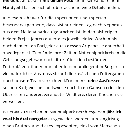
melden
. Am besten
mit einem Foto
, denn selbst auf einem
Handybild lassen sich oft überraschend viele Details finden.
In diesem Jahr war für die Expertinnen und Experten
besonders spannend, dass Sisi nur einen Tag nach Nepomuk
aus dem Nationalpark aufgebrochen ist. In den bisherigen
beiden Projektjahren dauerte es jeweils einige Wochen bis
nach dem ersten Bartgeier auch dessen Artgenosse dauerhaft
abgeflogen ist. Zum Ende ihrer Zeit im Nationalpark kreisen die
Geierjungvögel zwar noch direkt über den bestückten
Futterplätzen, finden nun aber in den umliegenden Bergen so
viel natürliches Aas, dass sie auf die zusätzlichen Futtergaben
durch unsere Team verzichten können. Als
reine Aasfresser
suchen Bartgeier beispielswiese nach toten Gämsen oder den
Überresten anderer, verendeter Wildtiere, deren Knochen sie
verwerten.
Bis etwa 2030
sollen im Nationalpark Berchtesgaden
jährlich
zwei bis drei Bartgeier
ausgewildert werden, um langfristig
einen Brutbestand dieses imposanten, einst vom Menschen