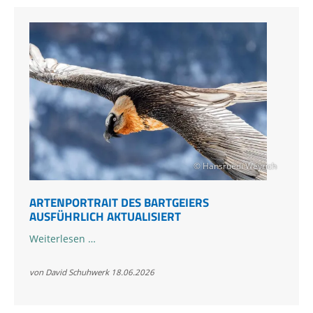
Klausbachtal
© Hansruedi Weyrich
ARTENPORTRAIT DES BARTGEIERS
AUSFÜHRLICH AKTUALISIERT
Artenportrait
Weiterlesen …
des
Bartgeiers
von David Schuhwerk
18.06.2026
ausführlich
aktualisiert