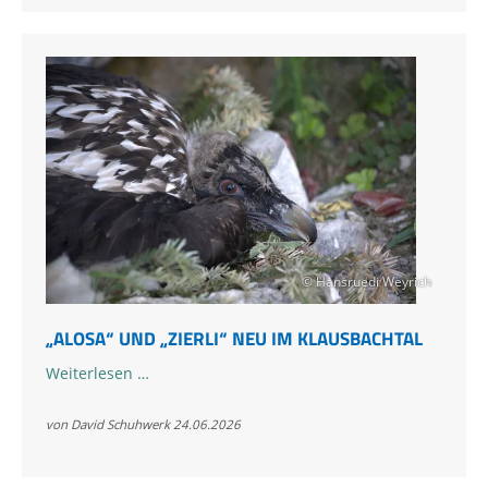
der
Auswilderung
2026
© Hansruedi Weyrich
„ALOSA“ UND „ZIERLI“ NEU IM KLAUSBACHTAL
„Alosa“
Weiterlesen …
und
„Zierli“
von David Schuhwerk
24.06.2026
neu
im