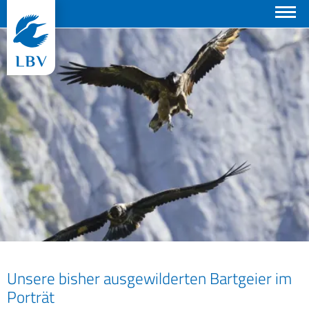
Suchen
© Markus Leitner
Unsere bisher ausgewilderten Bartgeier im
Porträt