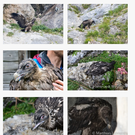
© Richard Straub
© Richard Straub
© Hansruedi Weyrich
© Hansruedi Weyrich
© Hansruedi Weyrich
© Matthias Lehnert