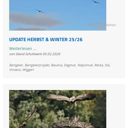
© Miguel Gomez
UPDATE HERBST & WINTER 25/26
Update
Weiterlesen …
von David Schuhwerk
05.02.2026
Herbst
&
Bartgeier
,
Bartgeierprojekt
,
Bavaria
,
Dagmar
,
Nepomuk
,
Recka
,
Sisi
,
Winter
Vinzenz
,
Wiggerl
25/26