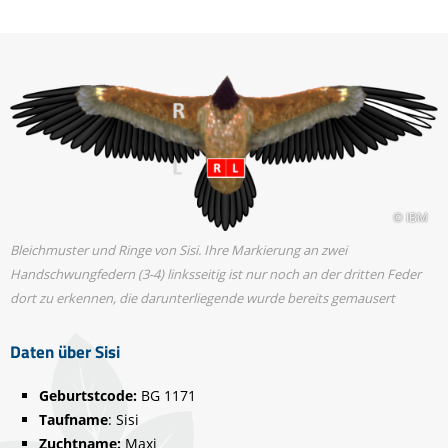
© IBM
Bleichmuster und Ringe von Sisi. Ihre Markierung an zwei
Handschwungfedern (3-4) linksseitig ist nur noch an der dritten Feder
dort zu erkennen, die darunterliegende wurde bereits gemausert
Daten über Sisi
Geburtstcode:
BG 1171
Taufname
: Sisi
Zuchtname:
Maxi