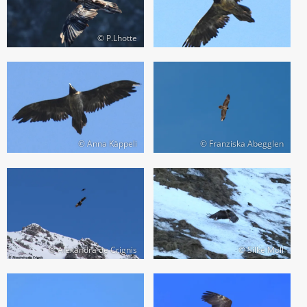
© P.Lhotte
© Anna Käppeli
© Franziska Abegglen
© Alexandra de Crignis
© Silke Moll