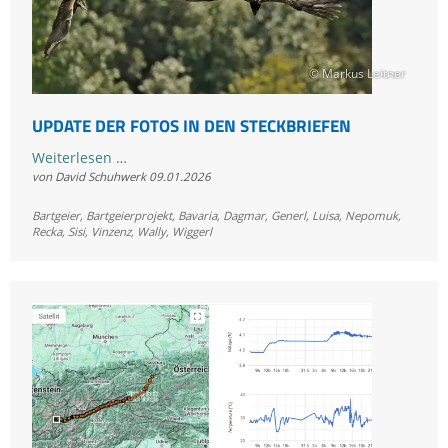
© Markus Leitner
UPDATE DER FOTOS IN DEN STECKBRIEFEN
Update
Weiterlesen …
von David Schuhwerk
09.01.2026
der
Fotos
Bartgeier
,
Bartgeierprojekt
,
Bavaria
,
Dagmar
,
Generl
,
Luisa
,
Nepomuk
,
in
Recka
,
Sisi
,
Vinzenz
,
Wally
,
Wiggerl
den
Steckbriefen