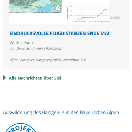
© LBV
EINDRUCKSVOLLE FLUGDISTANZEN ENDE MAI
Eindrucksvolle
Weiterlesen …
von David Schuhwerk
04.06.2025
Flugdistanzen
Ende
Alpen
,
Bartgeier
,
Bartgeierprojekt
,
Nepomuk
,
Sisi
Mai
Alle Nachrichten über Sisi
Auswilderung des Bartgeiers in den Bayerischen Alpen