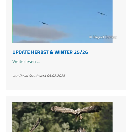
© Miguel Gomez
UPDATE HERBST & WINTER 25/26
Update
Weiterlesen …
Herbst
&
von David Schuhwerk
05.02.2026
Winter
25/26