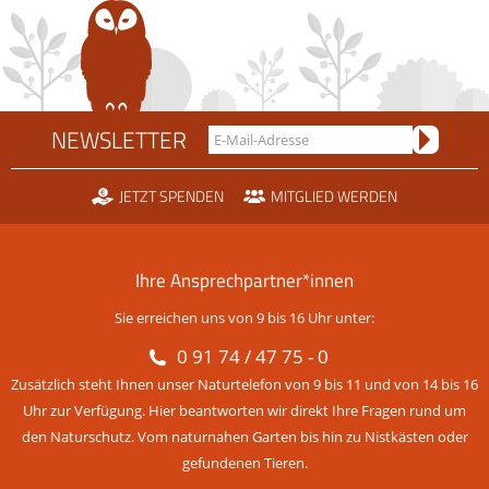
NEWSLETTER
JETZT SPENDEN
MITGLIED WERDEN
Ihre Ansprechpartner*innen
Sie erreichen uns von 9 bis 16 Uhr unter:
0 91 74 / 47 75 - 0
Zusätzlich steht Ihnen unser Naturtelefon von 9 bis 11 und von 14 bis 16
Uhr zur Verfügung. Hier beantworten wir direkt Ihre Fragen rund um
den Naturschutz. Vom naturnahen Garten bis hin zu Nistkästen oder
gefundenen Tieren.