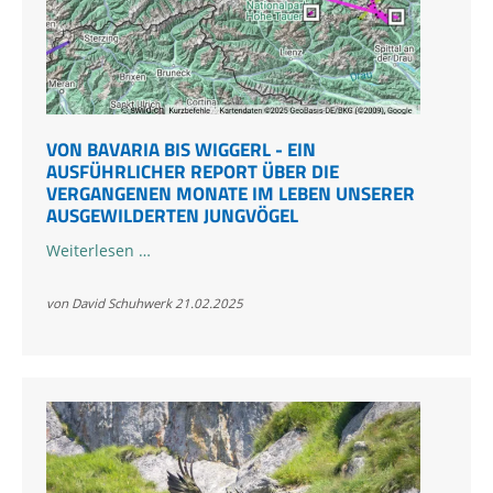
VON BAVARIA BIS WIGGERL - EIN
AUSFÜHRLICHER REPORT ÜBER DIE
VERGANGENEN MONATE IM LEBEN UNSERER
AUSGEWILDERTEN JUNGVÖGEL
Von
Weiterlesen …
Bavaria
bis
von David Schuhwerk
21.02.2025
Wiggerl
-
Ein
ausführlicher
Report
über
die