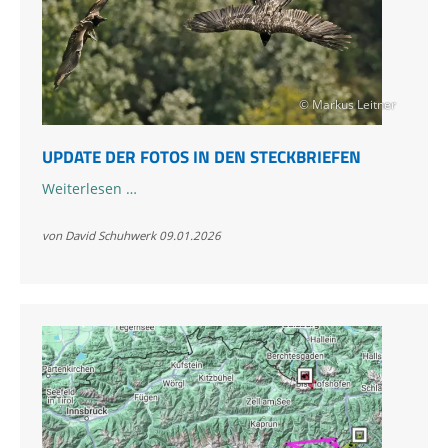
© Markus Leitner
UPDATE DER FOTOS IN DEN STECKBRIEFEN
Update
Weiterlesen …
der
Fotos
von David Schuhwerk
09.01.2026
in
den
Steckbriefen