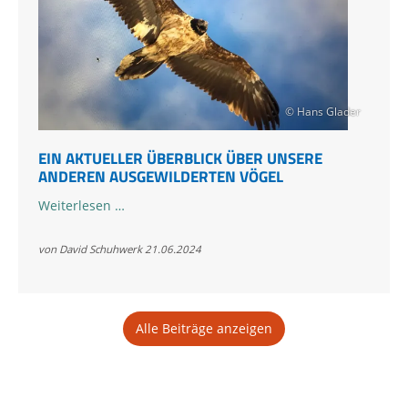
© Hans Glader
EIN AKTUELLER ÜBERBLICK ÜBER UNSERE
ANDEREN AUSGEWILDERTEN VÖGEL
Ein
Weiterlesen …
aktueller
Überblick
von David Schuhwerk
21.06.2024
über
unsere
anderen
Alle Beiträge anzeigen
ausgewilderten
Vögel