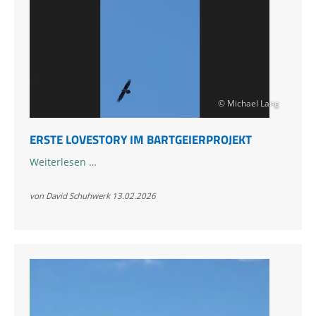
© Michael Lang
ERSTE LOVESTORY IM BARTGEIERPROJEKT
Erste
Weiterlesen …
Lovestory
im
von David Schuhwerk
13.02.2026
Bartgeierprojekt