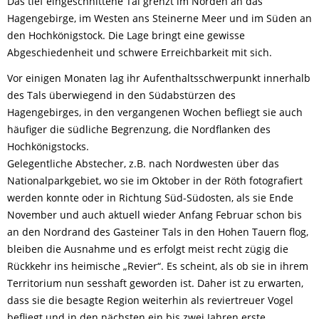
Das tief eingeschnittene Tal grenzt im Norden an das
Hagengebirge, im Westen ans Steinerne Meer und im Süden an
den Hochkönigstock. Die Lage bringt eine gewisse
Abgeschiedenheit und schwere Erreichbarkeit mit sich.
Vor einigen Monaten lag ihr Aufenthaltsschwerpunkt innerhalb
des Tals überwiegend in den Südabstürzen des
Hagengebirges, in den vergangenen Wochen befliegt sie auch
häufiger die südliche Begrenzung, die Nordflanken des
Hochkönigstocks.
Gelegentliche Abstecher, z.B. nach Nordwesten über das
Nationalparkgebiet, wo sie im Oktober in der Röth fotografiert
werden konnte oder in Richtung Süd-Südosten, als sie Ende
November und auch aktuell wieder Anfang Februar schon bis
an den Nordrand des Gasteiner Tals in den Hohen Tauern flog,
bleiben die Ausnahme und es erfolgt meist recht zügig die
Rückkehr ins heimische „Revier“. Es scheint, als ob sie in ihrem
Territorium nun sesshaft geworden ist. Daher ist zu erwarten,
dass sie die besagte Region weiterhin als reviertreuer Vogel
befliegt und in den nächsten ein bis zwei Jahren erste