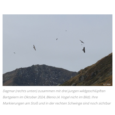
Dagmar (rechts unten) zusammen mit drei jungen wildgeschlüpften
Bartgeiern im Oktober 2024, Blenio (4. Vogel nicht im Bild). Ihre
Markierungen am Stoß und in der rechten Schwinge sind noch sichtbar