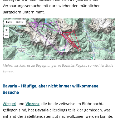
Verpaarungsversuche mit durchziehenden männlichen
Bartgeiern unternimmt.
© IBM
Mehrmals kam es zu Begegnungen in Bavarias Region, so wie hier Ende
Januar.
Bavaria - Häufige, aber nicht immer willkommene
Besuche
Wiggerl
und
Vinzenz
, die beide zeitweise im Blühnbachtal
geflogen sind, hat
Bavaria
allerdings teils klar gemieden, was
anhand der Satellitendaten gut nachvollzogen werden konnte.