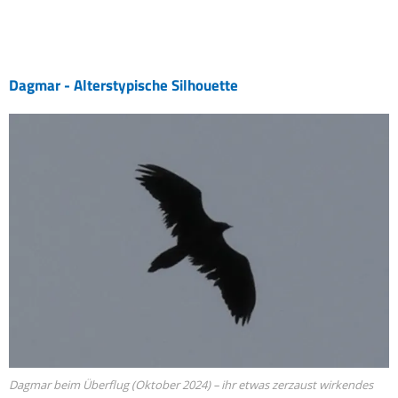
Dagmar - Alterstypische Silhouette
Dagmar beim Überflug (Oktober 2024) – ihr etwas zerzaust wirkendes