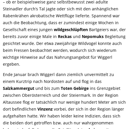
– ob er beispielsweise ganz selbstbewusst zwei adulte
Steinadler durch’s Tal jagte oder sich mit den anhänglichen
Rabenkrähen akrobatische Wettflüge lieferte. Spannend war
auch die Beobachtung, dass er zumindest einige Wochen in
Gesellschaft eines jungen
wildgeschlüpften
Bartgeiers war, der
bereits zuvor einige Male in
Reckas
und
Nepomuks
Begleitung
gesichtet wurde. Der etwa zweijährige Wildvogel konnte auch
beim Fressen beobachtet werden, wodurch sich wiederum
wichtige Hinweise auf das Nahrungsangebot für Wiggerl
ergeben.
Ende Januar brach Wiggerl dann ziemlich unvermittelt zu
einem Kurztrip nach Nordosten auf und flog in das
Salzkammergut
und bis zum
Toten Gebirge
ins Grenzgebiet
zwischen Oberösterreich und der Steiermark. In der Region
Altaussee flog er tatsächlich nur wenige hundert Meter am sich
dort befindlichen
Vinzenz
vorbei, der sich in der Region länger
aufgehalten hatte. Wir haben leider keine Indizien, dass sich
die beiden dort getroffen bzw. auch nur wahrgenommen