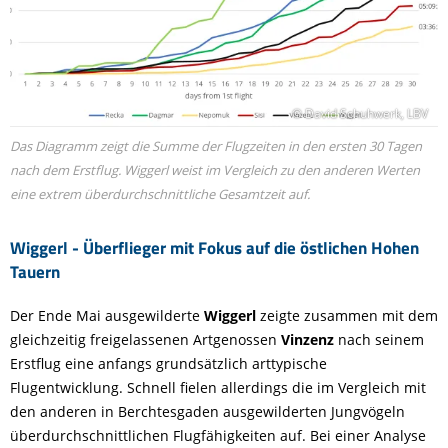
© David Schuhwerk, LBV
Das Diagramm zeigt die Summe der Flugzeiten in den ersten 30 Tagen
nach dem Erstflug. Wiggerl weist im Vergleich zu den anderen Werten
eine extrem überdurchschnittliche Gesamtzeit auf.
Wiggerl - Überflieger mit Fokus auf die östlichen Hohen
Tauern
Der Ende Mai ausgewilderte
Wiggerl
zeigte zusammen mit dem
gleichzeitig freigelassenen Artgenossen
Vinzenz
nach seinem
Erstflug eine anfangs grundsätzlich arttypische
Flugentwicklung. Schnell fielen allerdings die im Vergleich mit
den anderen in Berchtesgaden ausgewilderten Jungvögeln
überdurchschnittlichen Flugfähigkeiten auf. Bei einer Analyse