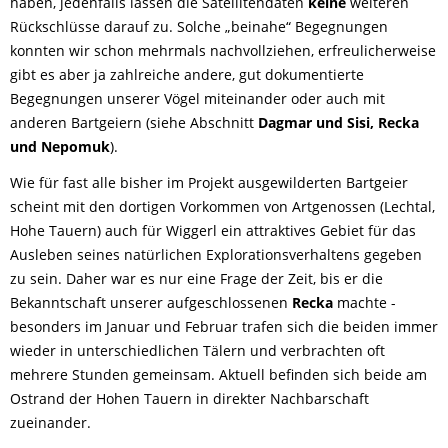
haben, jedenfalls lassen die Satellitendaten
keine
weiteren
Rückschlüsse darauf zu. Solche „beinahe“ Begegnungen
konnten wir schon mehrmals nachvollziehen, erfreulicherweise
gibt es aber ja zahlreiche andere, gut dokumentierte
Begegnungen unserer Vögel miteinander oder auch mit
anderen Bartgeiern (siehe Abschnitt
Dagmar und Sisi, Recka
und Nepomuk
).
Wie für fast alle bisher im Projekt ausgewilderten Bartgeier
scheint mit den dortigen Vorkommen von Artgenossen (Lechtal,
Hohe Tauern) auch für Wiggerl ein attraktives Gebiet für das
Ausleben seines natürlichen Explorationsverhaltens gegeben
zu sein. Daher war es nur eine Frage der Zeit, bis er die
Bekanntschaft unserer aufgeschlossenen
Recka
machte -
besonders im Januar und Februar trafen sich die beiden immer
wieder in unterschiedlichen Tälern und verbrachten oft
mehrere Stunden gemeinsam. Aktuell befinden sich beide am
Ostrand der Hohen Tauern in direkter Nachbarschaft
zueinander.