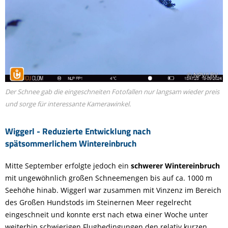
© NPV/LBV
Der Schnee gab die eingeschneiten Fotofallen nur langsam wieder preis
und sorge für interessante Kamerawinkel.
Wiggerl - Reduzierte Entwicklung nach
spätsommerlichem Wintereinbruch
Mitte September erfolgte jedoch ein
schwerer Wintereinbruch
mit ungewöhnlich großen Schneemengen bis auf ca. 1000 m
Seehöhe hinab. Wiggerl war zusammen mit Vinzenz im Bereich
des Großen Hundstods im Steinernen Meer regelrecht
eingeschneit und konnte erst nach etwa einer Woche unter
weiterhin schwierigen Flugbedingungen den relativ kurzen