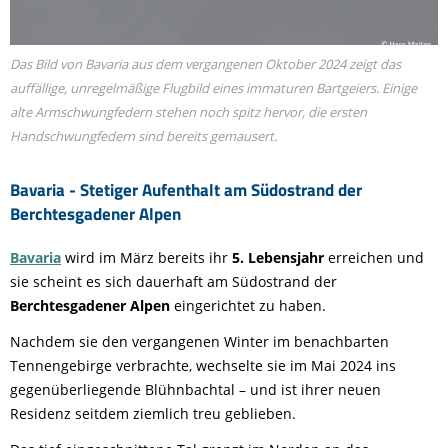
Das Bild von Bavaria aus dem vergangenen Oktober 2024 zeigt das
auffällige, unregelmäßige Flugbild eines immaturen Bartgeiers. Einige
alte Armschwungfedern stehen noch spitz hervor, die ersten
Handschwungfedern sind bereits gemausert.
Bavaria - Stetiger Aufenthalt am Südostrand der
Berchtesgadener Alpen
Bavaria
wird im März bereits ihr
5. Lebensjahr
erreichen und
sie scheint es sich dauerhaft am Südostrand der
Berchtesgadener Alpen
eingerichtet zu haben.
Nachdem sie den vergangenen Winter im benachbarten
Tennengebirge verbrachte, wechselte sie im Mai 2024 ins
gegenüberliegende Blühnbachtal – und ist ihrer neuen
Residenz seitdem ziemlich treu geblieben.