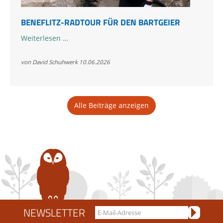
BENEFLITZ-RADTOUR FÜR DEN BARTGEIER
Beneflitz-
Weiterlesen …
Radtour
für
von David Schuhwerk
10.06.2026
den
Bartgeier
Alle Beiträge anzeigen
NEWSLETTER