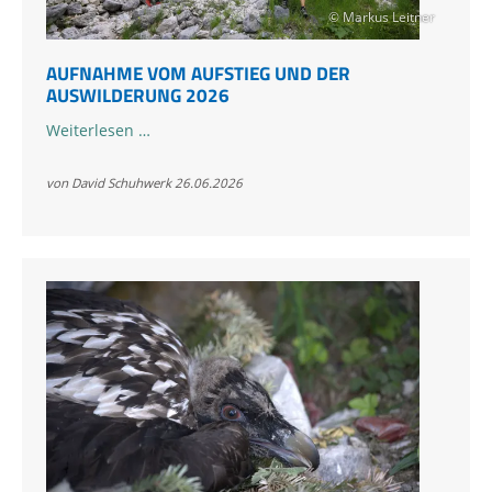
© Markus Leitner
AUFNAHME VOM AUFSTIEG UND DER
AUSWILDERUNG 2026
Aufnahme
Weiterlesen …
vom
Aufstieg
von David Schuhwerk
26.06.2026
und
der
Auswilderung
2026