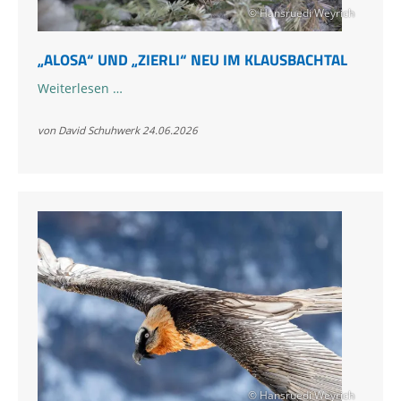
© Hansruedi Weyrich
„ALOSA“ UND „ZIERLI“ NEU IM KLAUSBACHTAL
„Alosa“
Weiterlesen …
und
„Zierli“
von David Schuhwerk
24.06.2026
neu
im
Klausbachtal
© Hansruedi Weyrich