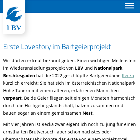
Suchen
Erste Lovestory im Bartgeierprojekt
Wir dürfen erfreut bekannt geben: Einen wichtigen Meilenstein
im Wiederansiedlungsprojekt von
LBV
und
Nationalpark
Berchtesgaden
hat die 2022 geschlüpfte Bartgeierdame
Recka
kürzlich erreicht: Sie hat sich im österreichischen Nationalpark
Hohe Tauern mit einem älteren, erfahrenen Männchen
verpaart
. Beide Geier fliegen seit einigen Monaten harmonisch
durch die Hochgebirgslandschaft, balzen zusammen und
bauen sogar an einem gemeinsamen
Nest
.
Mit vier Jahren ist Recka zwar eigentlich noch zu jung für einen
ernsthaften Brutversuch, aber schon nächstes oder
übernächstes Jahr könnte das erste von einem Projektvogel