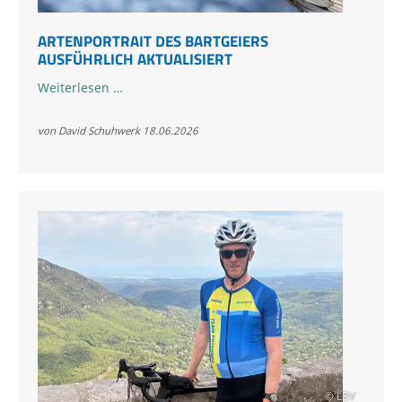
ARTENPORTRAIT DES BARTGEIERS
AUSFÜHRLICH AKTUALISIERT
Artenportrait
Weiterlesen …
des
Bartgeiers
von David Schuhwerk
18.06.2026
ausführlich
aktualisiert
© LBV