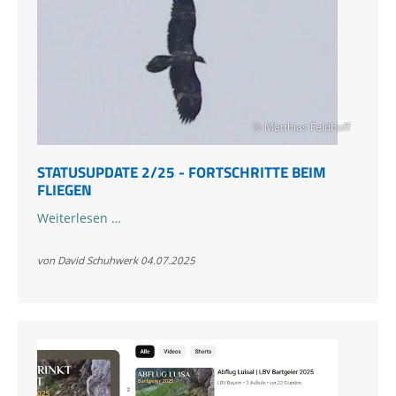
© Matthias Feldhoff
STATUSUPDATE 2/25 - FORTSCHRITTE BEIM
FLIEGEN
Statusupdate
Weiterlesen …
2/25
-
von David Schuhwerk
04.07.2025
Fortschritte
beim
Fliegen