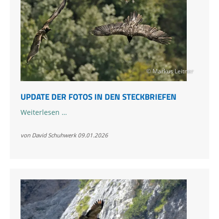
mit
Luisa
© Markus Leitner
UPDATE DER FOTOS IN DEN STECKBRIEFEN
Update
Weiterlesen …
der
Fotos
von David Schuhwerk
09.01.2026
in
den
Steckbriefen