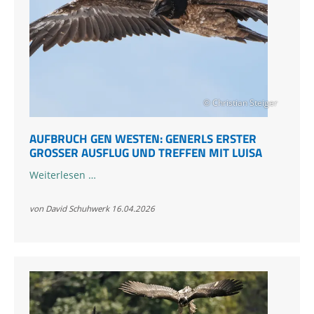
© Christian Steiger
AUFBRUCH GEN WESTEN: GENERLS ERSTER
GROSSER AUSFLUG UND TREFFEN MIT LUISA
Aufbruch
Weiterlesen …
gen
Westen:
von David Schuhwerk
16.04.2026
Generls
erster
großer
Ausflug
und
Treffen