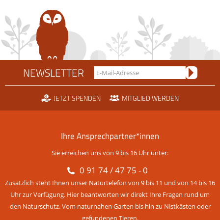
NEWSLETTER
JETZT SPENDEN
MITGLIED WERDEN
Ihre Ansprechpartner*innen
Sie erreichen uns von 9 bis 16 Uhr unter:
0 91 74 / 47 75 - 0
Zusätzlich steht Ihnen unser Naturtelefon von 9 bis 11 und von 14 bis 16
Uhr zur Verfügung. Hier beantworten wir direkt Ihre Fragen rund um
den Naturschutz. Vom naturnahen Garten bis hin zu Nistkästen oder
gefundenen Tieren.