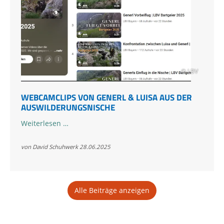
© LBV
WEBCAMCLIPS VON GENERL & LUISA AUS DER
AUSWILDERUNGSNISCHE
Webcamclips
Weiterlesen …
von
Generl
von David Schuhwerk
28.06.2025
&
Luisa
aus
Alle Beiträge anzeigen
der
Auswilderungsnische