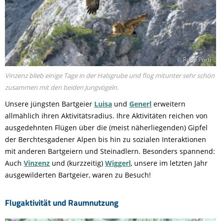
© Rupp Porti
Vinzenz blieb einige Tage in der Halsgrube und flog mitunter sehr schön
zusammen mit den beiden Jungvögeln.
Unsere jüngsten Bartgeier
Luisa
und
Generl
erweitern
allmählich ihren Aktivitätsradius. Ihre Aktivitäten reichen von
ausgedehnten Flügen über die (meist näherliegenden) Gipfel
der Berchtesgadener Alpen bis hin zu sozialen Interaktionen
mit anderen Bartgeiern und Steinadlern. Besonders spannend:
Auch
Vinzenz
und (kurzzeitig)
Wiggerl
, unsere im letzten Jahr
ausgewilderten Bartgeier, waren zu Besuch!
Flugaktivität und Raumnutzung