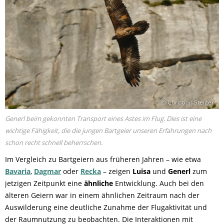
© Christian Steiger
Generl beim gekonnten Transport eines Astes im Flug. Dies ist eine
wichtige Fähigkeit, die die jungen Bartgeier unseren Erfahrungen nach
schon recht schnell beherrschen.
Im Vergleich zu Bartgeiern aus früheren Jahren – wie etwa
Bavaria
,
Dagmar
oder
Recka
– zeigen
Luisa
und
Generl
zum
jetzigen Zeitpunkt eine
ähnliche
Entwicklung. Auch bei den
älteren Geiern war in einem ähnlichen Zeitraum nach der
Auswilderung eine deutliche Zunahme der Flugaktivität und
der Raumnutzung zu beobachten. Die Interaktionen mit