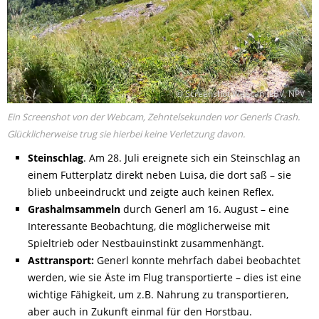
© Screenshot Webcam LBV, NPV
Ein Screenshot von der Webcam, Zehntelsekunden vor Generls Crash.
Glücklicherweise trug sie hierbei keine Verletzung davon.
Steinschlag
. Am 28. Juli ereignete sich ein Steinschlag an
einem Futterplatz direkt neben Luisa, die dort saß – sie
blieb unbeeindruckt und zeigte auch keinen Reflex.
Grashalmsammeln
durch Generl am 16. August – eine
Interessante Beobachtung, die möglicherweise mit
Spieltrieb oder Nestbauinstinkt zusammenhängt.
Asttransport:
Generl konnte mehrfach dabei beobachtet
werden, wie sie Äste im Flug transportierte – dies ist eine
wichtige Fähigkeit, um z.B. Nahrung zu transportieren,
aber auch in Zukunft einmal für den Horstbau.