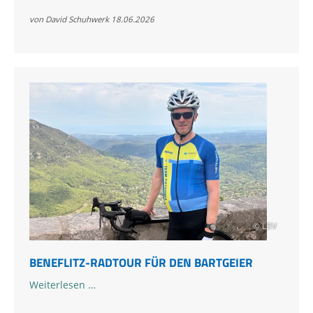
des
Bartgeiers
von David Schuhwerk
18.06.2026
ausführlich
aktualisiert
© LBV
BENEFLITZ-RADTOUR FÜR DEN BARTGEIER
Beneflitz-
Weiterlesen …
Radtour