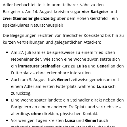
Adler beobachtet, teils in unmittelbarer Nähe zu den
Bartgeiern. Am 14. August kreisten sogar
vier Bartgeier
und
zwei Steinadler
gleichzeitig
über dem Hohen Gerstfeld – ein
spektakuläres Naturschauspiel!
Die Begegnungen reichten von friedlicher Koexistenz bis hin zu
kurzen Vertreibungen und gelegentlichen Attacken:
Am 27. Juli kam es beispielsweise zu einem friedlichen
Nebeneinander. Wie schon eine Woche zuvor, setzte sich
ein
immaturer Steinadler
kurz zu
Luisa
und
Generl
an den
Futterplatz – ohne erkennbare Interaktion.
Auch am 3. August fraß
Generl
zeitweise gemeinsam mit
einem Adler am ersten Futterplatz, während
Luisa
sich
zurückzog.
Eine Woche später landete ein Steinadler direkt neben den
Bartgeiern an einem anderen Freßplatz und vertrieb sie –
allerdings
ohne
direkten, physischen Kontakt.
Vor wenigen Tagen kreisten
Luisa
und
Generl
auch