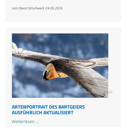
und
„Zierli“
von David Schuhwerk
24.06.2026
neu
im
Klausbachtal
© Hansruedi Weyrich
ARTENPORTRAIT DES BARTGEIERS
AUSFÜHRLICH AKTUALISIERT
Artenportrait
Weiterlesen …