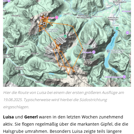
© Screenshot LBV
Hier die Route von Luisa bei einem der ersten größeren Ausflüge am
19.08.2025. Typischerweise wird hierbei die Südostrichtung
eingeschlagen.
Luisa
und
Generl
waren in den letzten Wochen zunehmend
aktiv. Sie flogen regelmäßig über die markanten Gipfel, die die
Halsgrube umrahmen. Besonders Luisa zeigte teils längere