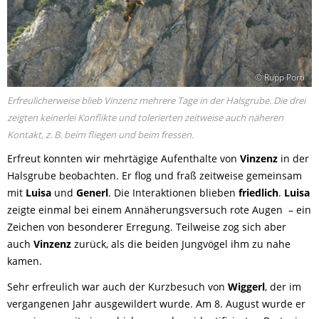
© Rupp Porti
Erfreulicherweise blieb Vinzenz mehrere Tage in der Halsgrube. Die drei
zeigten keinerlei Konflikte und tolerierten zeitweise auch näheren
Kontakt, z. B. beim fliegen und beim fressen.
Erfreut konnten wir mehrtägige Aufenthalte von
Vinzenz
in der
Halsgrube beobachten. Er flog und fraß zeitweise gemeinsam
mit
Luisa
und
Generl
. Die Interaktionen blieben
friedlich
.
Luisa
zeigte einmal bei einem Annäherungsversuch rote Augen – ein
Zeichen von besonderer Erregung. Teilweise zog sich aber
auch
Vinzenz
zurück, als die beiden Jungvögel ihm zu nahe
kamen.
Sehr erfreulich war auch der Kurzbesuch von
Wiggerl
, der im
vergangenen Jahr ausgewildert wurde. Am 8. August wurde er