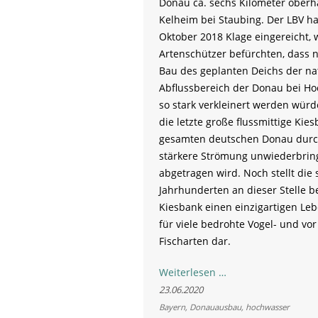
Donau ca. sechs Kilometer oberh
Kelheim bei Staubing. Der LBV ha
Oktober 2018 Klage eingereicht, w
Artenschützer befürchten, dass
Bau des geplanten Deichs der na
Abflussbereich der Donau bei H
so stark verkleinert werden würd
die letzte große flussmittige Kie
gesamten deutschen Donau durc
stärkere Strömung unwiederbring
abgetragen wird. Noch stellt die s
Jahrhunderten an dieser Stelle 
Kiesbank einen einzigartigen L
für viele bedrohte Vogel- und vor
Fischarten dar.
Etappenerfolg
Weiterlesen …
für
23.06.2020
LBV-
Bayern
,
Donauausbau
,
hochwasser