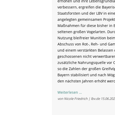
erhöhen und ihre Lebensgrundla
verbessern, ergreifen die Bayeri
Staatsforsten und der LBV in ein
angelegten gemeinsamen Projekt
Maßnahmen für diese bisher in 
seltenen großen Vogelarten. Dur
Nutzung bleifreier Munition bei
Abschuss von Rot-, Reh- und Ga
und einem verstärkten Belassen 
geschossenen nicht verwertbaren
zusätzliche Nahrungsquelle vor O
so die Zahlen der großen Greifvög
Bayern stabilisiert und nach Mögl
den nächsten Jahren erhöht wer
Bayerische
Weiterlesen …
Staatsforsten
von Nicole Friedrich | lbv.de
15.06.202
und
LBV