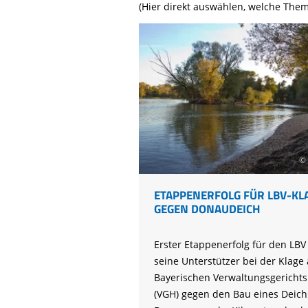
Life-Natur-Projekte
(Hier direkt auswählen, welche Them
bestellen
Auffangstation
International
© 
ETAPPENERFOLG FÜR LBV-KL
GEGEN DONAUDEICH
Erster Etappenerfolg für den LBV
seine Unterstützer bei der Klage
Bayerischen Verwaltungsgerichts
(VGH) gegen den Bau eines Deich