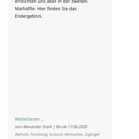
erreichten uns aber in der zweiten
Maihälfte. Hier finden Sie das
Endergebnis.
Endergebnis
Weiterlesen …
Kuckuck-
von Alexander Stark | lbv.de
17.06.2020
Meldungen
Bedroht
,
Forschung
,
Kuckuck
,
Mitmachen
,
Zugvögel