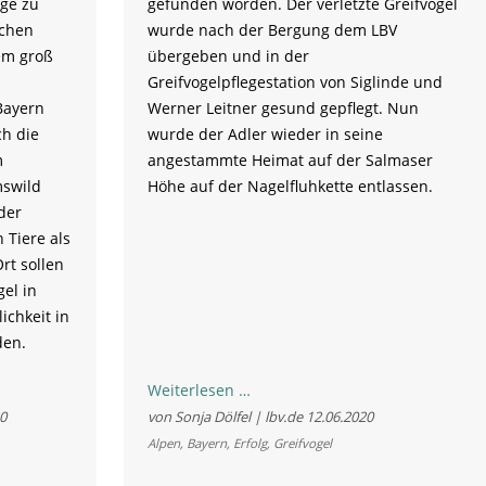
ge zu
gefunden worden. Der verletzte Greifvogel
schen
wurde nach der Bergung dem LBV
em groß
übergeben und in der
Greifvogelpflegestation von Siglinde und
Bayern
Werner Leitner gesund gepflegt. Nun
ch die
wurde der Adler wieder in seine
m
angestammte Heimat auf der Salmaser
mswild
Höhe auf der Nagelfluhkette entlassen.
der
 Tiere als
rt sollen
el in
ichkeit in
den.
König
Weiterlesen …
der
0
von Sonja Dölfel | lbv.de
12.06.2020
Lüfte
Alpen
,
Bayern
,
Erfolg
,
Greifvogel
wieder