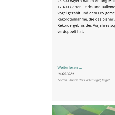
25.500 Bayern haben Anfang Mai
17.400 Gärten, Parks und Balkone
Vögel gezählt und dem LBV gemel
Rekordteilnahme, die das bisheri
Rekordergebnis des Vorjahres so
verdoppelt hat.
Überwältigende
Weiterlesen …
Rekordteilname
04.06.2020
an
Garten
,
Stunde der Gartenvögel
,
Vögel
der
Stunde
der
Gartenvögel
in