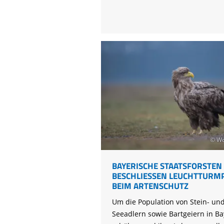
Klage
gegen
Donaudeich
© Wo
BAYERISCHE STAATSFORSTEN
BESCHLIESSEN LEUCHTTURMPR
EIM ARTENSCHUTZ
Um die Population von Stein- un
Seeadlern sowie Bartgeiern in Ba