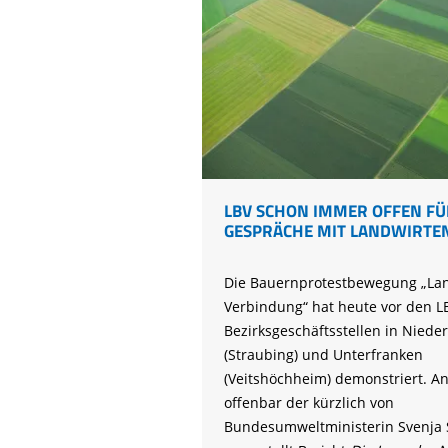
Bayern
LBV SCHON IMMER OFFEN FÜ
GESPRÄCHE MIT LANDWIRTE
Die Bauernprotestbewegung „Lan
Verbindung“ hat heute vor den L
Bezirksgeschäftsstellen in Niede
(Straubing) und Unterfranken
(Veitshöchheim) demonstriert. An
offenbar der kürzlich von
Bundesumweltministerin Svenja 