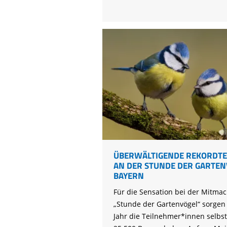
beschließen
Leuchtturmprojekt
beim
Artenschutz
ÜBERWÄLTIGENDE REKORDT
AN DER STUNDE DER GARTEN
BAYERN
Für die Sensation bei der Mitmac
„Stunde der Gartenvögel“ sorgen
Jahr die Teilnehmer*innen selbst