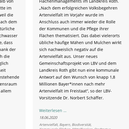
alb von
Flächenmanagements im Landkreis Roth.
tte im
„Nach dem erfolgreichen Volksbegehren
eil die
Artenvielfalt im Vorjahr wurde im
 nach dem
Anschluss auch immer wieder die Rolle
türliche
der Kommunen und die Pflege ihrer
ochwasser
Flächen thematisiert. Das dabei vielerorts
e, dass
übliche häufige Mähen und Mulchen wirkt
sbank der
sich nachweislich negativ auf die
h die
Artenvielfalt aus. Unser neues
lich
Gemeinschaftsprojekt von LBV und dem
eit
Landkreis Roth gibt nun eine kommunale
bestehende
Antwort auf den Wunsch von knapp 1,8
ebensraum
Millionen Bayer*innen nach mehr
 allem
Artenvielfalt im Freistaat“, so der LBV-
Vorsitzende Dr. Norbert Schäffer.
Projektstart
Weiterlesen …
für
18.06.2020
mehr
Artenvielfalt
,
Bayern
,
Biodiversität
,