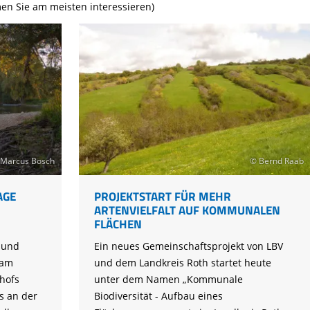
Tier gefunden
Bildungsmaterial
Life-Projekt Keiljungfer
en Sie am meisten interessieren)
Biologische Vielfalt
Wiesenweihen schützen
FAQs Unternehmenskooperation
Achtsamkeit &
Fortbildungen
Life-Projekt Kalktuffquellen
Burkina Faso
Naturverträgliche Energiewende
Weißstorch-Horstbetreuer*in
Vogelbeobachtung
Life-Projekt Rohrdommel
Vogelmord
Atomkraft
Gobibär
Flächenversiegelung
Kuckuck
Wald und Forstwirtschaft
Kormoran
Moorschutz ist Klimaschutz
Marcus Bosch
© Bernd Raab
Jagd in Bayern
AGE
PROJEKTSTART FÜR MEHR
Landwirtschaft
ARTENVIELFALT AUF KOMMUNALEN
FLÄCHEN
Lebendige Flüsse
 und
Ein neues Gemeinschaftsprojekt von LBV
Sichere Stromleitungen
 am
und dem Landkreis Roth startet heute
Fischerei
hofs
unter dem Namen „Kommunale
s an der
Biodiversität - Aufbau eines