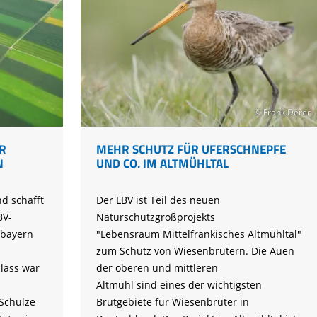
© Frank Derer
R
MEHR SCHUTZ FÜR UFERSCHNEPFE
N
UND CO. IM ALTMÜHLTAL
d schafft
Der LBV ist Teil des neuen
BV-
Naturschutzgroßprojekts
rbayern
"Lebensraum Mittelfränkisches Altmühltal"
zum Schutz von Wiesenbrütern. Die Auen
lass war
der oberen und mittleren
Altmühl sind eines der wichtigsten
Schulze
Brutgebiete für Wiesenbrüter in