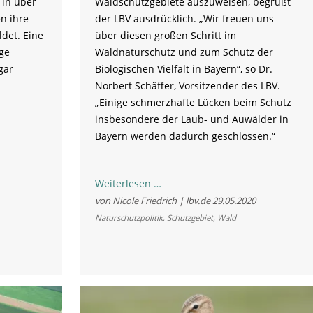
 in über
Waldschutzgebiete auszuweisen, begrüßt
n ihre
der LBV ausdrücklich. „Wir freuen uns
det. Eine
über diesen großen Schritt im
ge
Waldnaturschutz und zum Schutz der
gar
Biologischen Vielfalt in Bayern“, so Dr.
Norbert Schäffer, Vorsitzender des LBV.
„Einige schmerzhafte Lücken beim Schutz
insbesondere der Laub- und Auwälder in
Bayern werden dadurch geschlossen.“
Neue
Weiterlesen …
Waldschutzgebiete
von Nicole Friedrich | lbv.de
29.05.2020
als
Naturschutzpolitik
,
Schutzgebiet
,
Wald
substanzialer
Schritt
in
richtige
Richtung