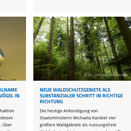
zurück
in
die
Freiheit
entlassen
© Dr. Christian Stierstorfer
EILNAME
NEUE WALDSCHUTZGEBIETE ALS
VÖGEL IN
SUBSTANZIALER SCHRITT IN RICHTIGE
RICHTUNG
haktion
Die heutige Ankündigung von
 dieses
Staatsministerin Michaela Kaniber vier
. Über
größere Waldgebiete als nutzungsfreie