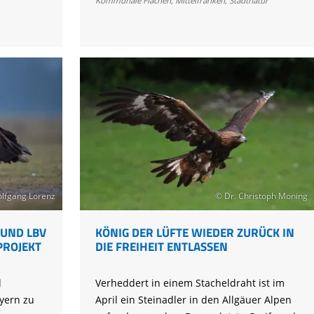
Kommunale Flächen
,
Mittelfranken
,
Stadtnatur
Artenvielfalt
auf
kommunalen
Flächen
lfgang Lorenz
© Dr. Christoph Moning
 UND LBV
KÖNIG DER LÜFTE WIEDER ZURÜCK IN
OJEKT B
DIE FREIHEIT ENTLASSEN
d
Verheddert in einem Stacheldraht ist im
yern zu
April ein Steinadler in den Allgäuer Alpen