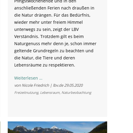
Pfingstwochenende und in den
anschließenden Ferien nach draußen in
die Natur drängen. Für das Bedürfnis,
wieder mehr unter freiem Himmel
unterwegs zu sein, zeigt der LBV
Verständnis. Trotzdem gilt es beim
Naturgenuss mehr denn je, schon immer
geltende Grundregeln zu beachten und
die Natur, die Tiere und deren
Lebensräume zu respektieren.
Beim
Weiterlesen …
„Urlaub
von Nicole Friedrich | lbv.de
29.05.2020
Dahoam“
Freizeitnutzung
,
Lebensraum
,
Naturbeobachtung
die
Natur
respektieren