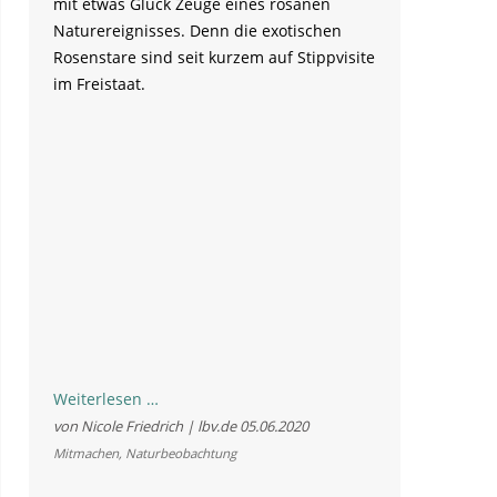
mit etwas Glück Zeuge eines rosanen
Naturereignisses. Denn die exotischen
Rosenstare sind seit kurzem auf Stippvisite
im Freistaat.
Exotische
Weiterlesen …
Rosenstare
von Nicole Friedrich | lbv.de
05.06.2020
zu
Mitmachen
,
Naturbeobachtung
Besuch