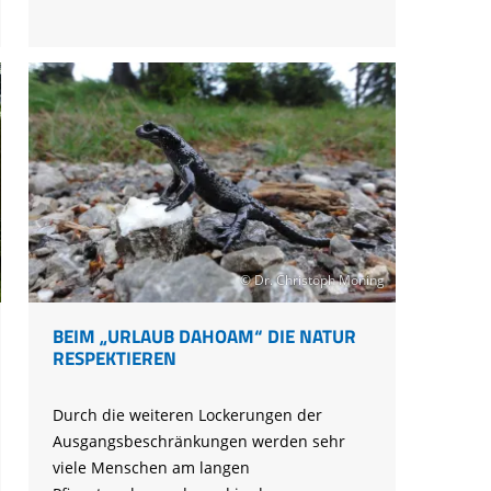
in
Bayern
© Dr. Christoph Moning
BEIM „URLAUB DAHOAM“ DIE NATUR
RESPEKTIEREN
Durch die weiteren Lockerungen der
Ausgangsbeschränkungen werden sehr
viele Menschen am langen