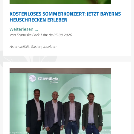
KOSTENLOSES SOMMERKONZERT: JETZT BAYERNS
HEUSCHRECKEN ERLEBEN
Kostenloses
Weiterlesen …
von Franziska Back | lbv.de
05.08.2026
Sommerkonzert:
Jetzt
Artenvielfalt
,
Garten
,
Insekten
Bayerns
Heuschrecken
erleben