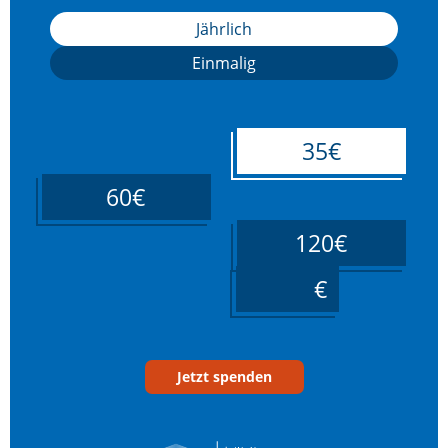
Jährlich
Einmalig
35€
60€
120€
____
Jetzt spenden