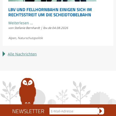
LBV UND FELLHORNBAHN EINIGEN SICH IM
RECHTSSTREIT UM DIE SCHEIDTOBELBAHN
LBV
Weiterlesen …
von Stefanie Bernhardt | lbv.de
04.08.2026
und
Fellhornbahn
Alpen
,
Naturschutzpolitik
einigen
sich
im
Alle Nachrichten
Rechtsstreit
um
die
Scheidtobelbahn
NEWSLETTER