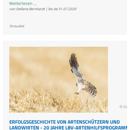
LBV
Weiterlesen …
von Stefanie Bernhardt | lbv.de
31.07.2020
und
BN
klagen
Streuobst
beim
Verfassungsgerichtshof
gegen
Streuobst-
Verordnung
der
Regierung
© Ste
ERFOLGSGESCHICHTE VON ARTENSCHÜTZERN UND
LANDWIRTEN - 20 JAHRE LBV-ARTENHILFSPROGRAMM