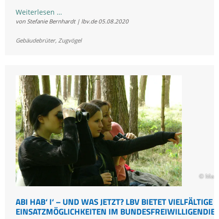
Mauersegler
Weiterlesen …
von Stefanie Bernhardt | lbv.de
05.08.2020
starten
ihren
Gebäudebrüter
,
Zugvögel
Rückflug
in
die
afrikanischen
Überwinterungsgebiete
© Mart
ABI HAB‘ I‘ – UND WAS JETZT? LBV BIETET VIELFÄLTIGE
EINSATZMÖGLICHKEITEN IM BUNDESFREIWILLIGENDIE