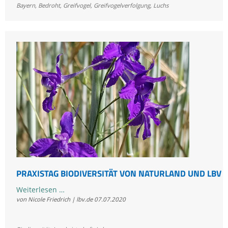
Bayern
,
Bedroht
,
Greifvogel
,
Greifvogelverfolgung
,
Luchs
Greifvögel
verenden
©
PRAXISTAG BIODIVERSITÄT VON NATURLAND UND LBV
Praxistag
Weiterlesen …
von Nicole Friedrich | lbv.de
07.07.2020
Biodiversität
von
Naturland