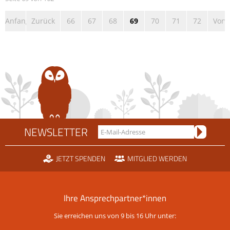
Anfang
Zurück
66
67
68
69
70
71
72
Vorw
NEWSLETTER
JETZT SPENDEN
MITGLIED WERDEN
Ihre Ansprechpartner*innen
Sie erreichen uns von 9 bis 16 Uhr unter: