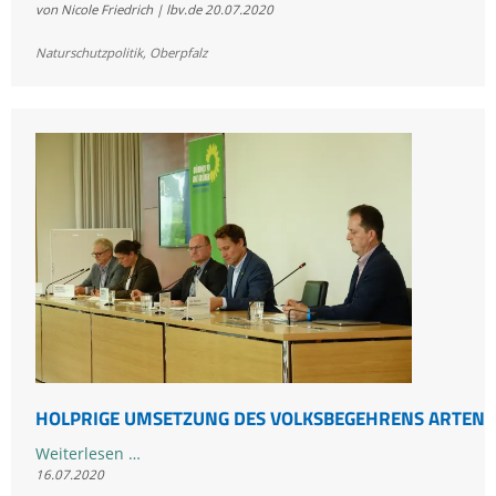
von Nicole Friedrich | lbv.de
20.07.2020
muss
bei
Naturschutzpolitik
,
Oberpfalz
Ortsumgehung
Mantel
nachbessern
HOLPRIGE UMSETZUNG DES VOLKSBEGEHRENS ARTENV
Holprige
Weiterlesen …
16.07.2020
Umsetzung