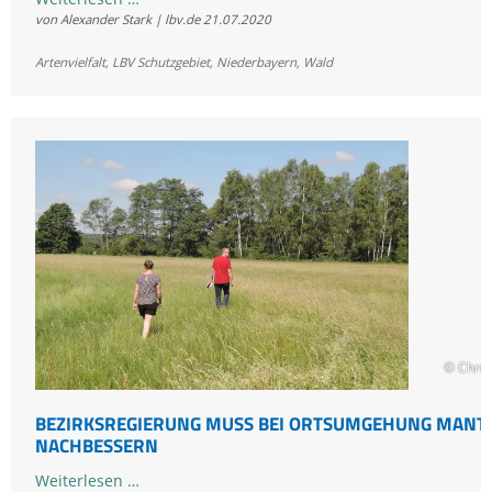
von Alexander Stark | lbv.de
21.07.2020
unterstützt
Rainer
Artenvielfalt
,
LBV Schutzgebiet
,
Niederbayern
,
Wald
Wald
© Chris
BEZIRKSREGIERUNG MUSS BEI ORTSUMGEHUNG MANT
NACHBESSERN
Bezirksregierung
Weiterlesen …