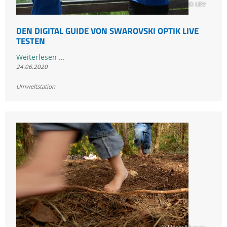
© LBV
DEN DIGITAL GUIDE VON SWAROVSKI OPTIK LIVE
TESTEN
Den
Weiterlesen …
24.06.2020
digital
Guide
Umweltstation
von
Swarovski
Optik
live
testen