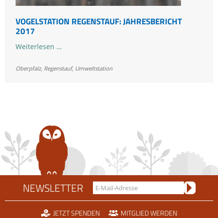
VOGELSTATION REGENSTAUF: JAHRESBERICHT
2017
Vogelstation
Weiterlesen …
Regenstauf:
Oberpfalz
,
Regenstauf
Jahresbericht
,
Umweltstation
2017
NEWSLETTER
JETZT SPENDEN
MITGLIED WERDEN