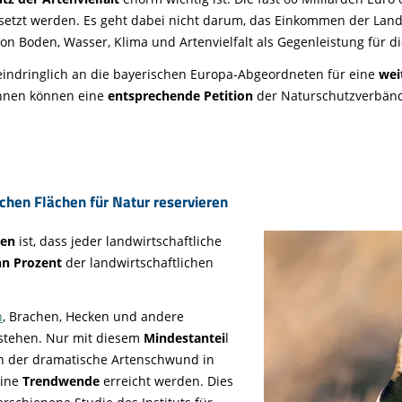
setzt werden. Es geht dabei nicht darum, das Einkommen der Lan
on Boden, Wasser, Klima und Artenvielfalt als Gegenleistung für di
indringlich an die bayerischen Europa-Abgeordneten für eine
wei
innen können eine
entsprechende Petition
der Naturschutzverbänd
ichen Flächen für Natur reservieren
gen
ist, dass jeder landwirtschaftliche
hn Prozent
der landwirtschaftlichen
n
, Brachen, Hecken und andere
tstehen. Nur mit diesem
Mindestantei
l
nn der dramatische Artenschwund in
eine
Trendwende
erreicht werden. Dies