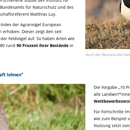
rschienene Studie des Instituts für
es Bundesamts für Naturschutz und des
schaftsreferent Matthias Luy.
r Index der Agrarvögel European
h erhoben. Dieser zeigt den seit
der Feldvögel auf. So haben Arten wie
980 rund
90 Prozent ihrer Bestände
in
Auch der Bestand der Kie
aft lohnen"
Die Vorgabe „10 Pr
alle Landwirt*inne
Wettbewerbsverz
Für Fortschritte i
wie zum Beispiel v
Nutzung setzt son