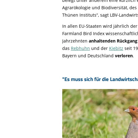
belegt unter anderem eine kürzlich e
Agrarökologie und Biodiversität, d
Thünen Instituts“, sagt LBV-Landwirt
In allen EU-Staaten wird jährlich de
Farmland Bird Index wissenschaftlic
Jahrzehnten
anhaltenden Rückgang
das
Rebhuhn
und der
Kiebitz
seit 1
Bayern und Deutschland
verloren
.
"Es muss sich für die Landwirtsch