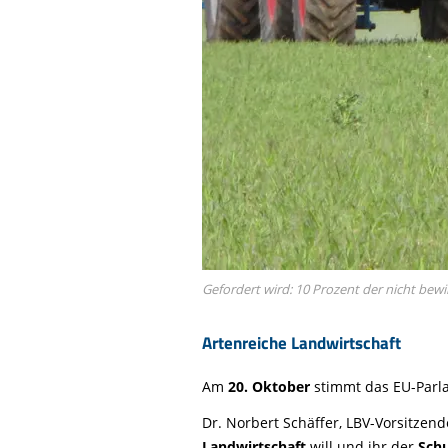
Gefordert wird: 10 Prozent der nicht bewi
Artenreiche Landwirtschaft
Am
20. Oktober
stimmt das EU-Parl
Dr. Norbert Schäffer, LBV-Vorsitzend
Landwirtschaft
will und ihr der
Schu