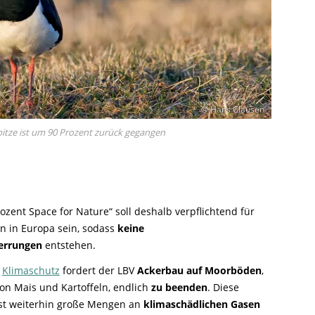
© Hans Clausen
bitze ist um 90 Prozent zurück gegangen
ozent Space for Nature“ soll deshalb verpflichtend für
n in Europa sein, sodass
keine
errungen
entstehen.
m
Klimaschutz
fordert der LBV
Ackerbau auf Moorböden
,
on Mais und Kartoffeln, endlich
zu beenden
. Diese
st weiterhin große Mengen an
klimaschädlichen Gasen