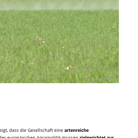
© Thomas Staab
igt, dass die Gesellschaft eine
artenreiche
o der europäischen Agrarpolitik müssen
zielgerichtet zur