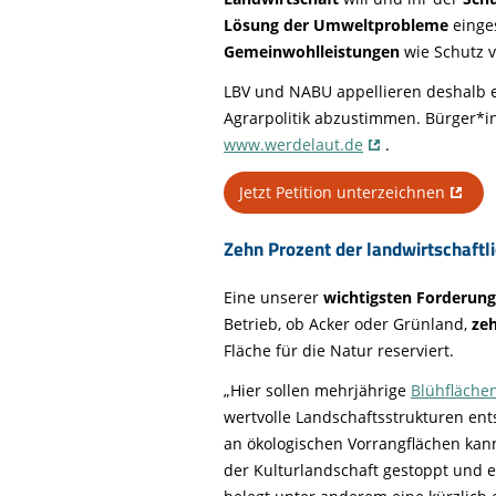
Lösung der Umweltprobleme
einge
Gemeinwohlleistungen
wie Schutz v
LBV und NABU appellieren deshalb e
Agrarpolitik abzustimmen. Bürger*
www.werdelaut.de
.
Jetzt Petition unterzeichnen
Zehn Prozent der landwirtschaftl
Eine unserer
wichtigsten Forderun
Betrieb, ob Acker oder Grünland,
ze
Fläche für die Natur reserviert.
„Hier sollen mehrjährige
Blühfläche
wertvolle Landschaftsstrukturen en
an ökologischen Vorrangflächen ka
der Kulturlandschaft gestoppt und 