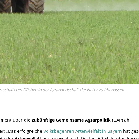
rtschafteten Flächen in der Agrarlandschaft der Natur zu überlassen
ament über die
zukünftige Gemeinsame Agrarpolitik
(GAP) ab.
er: „Das erfolgreiche
Volksbegehren Artenvielfalt in Bayern
hat geze
tz der Artenvielfalt
enorm wichtig ist. Die fast 60 Milliarden Eur