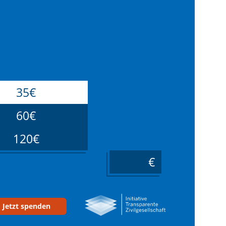
35€
60€
120€
____
Jetzt spenden