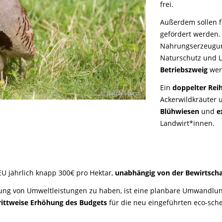
frei.
Außerdem sollen f
gefördert werden. 
Nahrungserzeugung
Naturschutz und La
Betriebszweig
werd
Ein
doppelter Rei
© Ralph Sturm
Ackerwildkräuter u
Blühwiesen
und
e
Landwirt*innen.
 EU jährlich knapp 300€ pro Hektar,
unabhängig von der Bewirtsch
ung von Umweltleistungen zu haben, ist eine planbare Umwandlu
rittweise Erhöhung des Budgets
für die neu eingeführten eco-sc