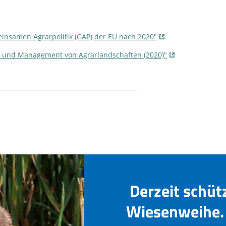
einsamen Agrarpolitik (GAP) der EU nach 2020"
tät und Management von Agrarlandschaften (2020)"
Derzeit schüt
Wiesenweihe. 