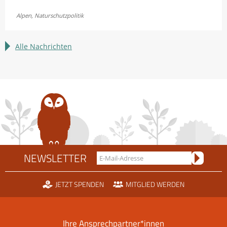
Fellhornbahn
Alpen
,
Naturschutzpolitik
einigen
sich
im
Alle Nachrichten
Rechtsstreit
um
die
Scheidtobelbahn
NEWSLETTER
JETZT SPENDEN
MITGLIED WERDEN
Ihre Ansprechpartner*innen