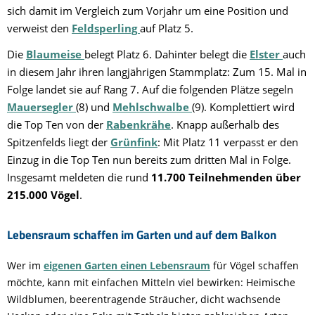
sich damit im Vergleich zum Vorjahr um eine Position und
verweist den
Feldsperling
auf Platz 5.
Die
Blaumeise
belegt Platz 6. Dahinter belegt die
Elster
auch
in diesem Jahr ihren langjährigen Stammplatz: Zum 15. Mal in
Folge landet sie auf Rang 7. Auf die folgenden Plätze segeln
Mauersegler
(8) und
Mehlschwalbe
(9). Komplettiert wird
die Top Ten von der
Rabenkrähe
. Knapp außerhalb des
Spitzenfelds liegt der
Grünfink
: Mit Platz 11 verpasst er den
Einzug in die Top Ten nun bereits zum dritten Mal in Folge.
Insgesamt meldeten die rund
11.700 Teilnehmenden
über
215.000 Vögel
.
Lebensraum schaffen im Garten und auf dem Balkon
Wer im
eigenen Garten einen Lebensraum
für Vögel schaffen
möchte, kann mit einfachen Mitteln viel bewirken: Heimische
Wildblumen, beerentragende Sträucher, dicht wachsende