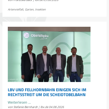
Sommerkonzert:
Jetzt
Artenvielfalt
,
Garten
,
Insekten
Bayerns
Heuschrecken
erleben
LBV UND FELLHORNBAHN EINIGEN SICH IM
RECHTSSTREIT UM DIE SCHEIDTOBELBAHN
LBV
Weiterlesen …
von Stefanie Bernhardt | lbv.de
04.08.2026
und