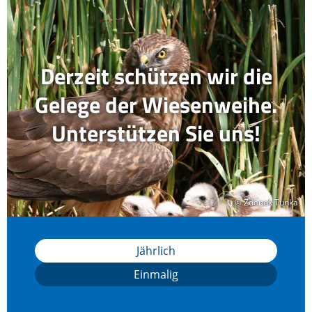
Derzeit schützen wir die
Gelege der Wiesenweihe.
Unterstützen Sie uns!
© Zdenek Tunka
© Zdenek Tunka
Jährlich
Einmalig