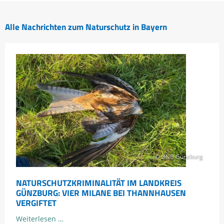
Alle Nachrichten zum Naturschutz in Bayern
© UNB Günzburg
NATURSCHUTZKRIMINALITÄT IM LANDKREIS
GÜNZBURG: VIER MILANE BEI THANNHAUSEN
VERGIFTET
Naturschutzkriminalität
Weiterlesen …