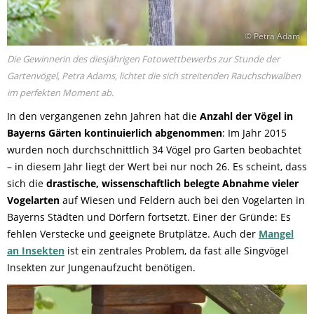
© Petra Adam
Die Gewinnerin des diesjährigen Fotowettbewerbs zur Stunde der
Gartenvögel, Petra Adams, lichtet die sich streitenden Rauchschwalben
im perfekten Moment ab.
In den vergangenen zehn Jahren hat die
Anzahl der Vögel in
Bayerns Gärten kontinuierlich abgenommen
: Im Jahr 2015
wurden noch durchschnittlich 34 Vögel pro Garten beobachtet
– in diesem Jahr liegt der Wert bei nur noch 26. Es scheint, dass
sich die
drastische, wissenschaftlich belegte Abnahme vieler
Vogelarten
auf Wiesen und Feldern auch bei den Vogelarten in
Bayerns Städten und Dörfern fortsetzt. Einer der Gründe: Es
fehlen Verstecke und geeignete Brutplätze. Auch der
Mangel
an Insekten
ist ein zentrales Problem, da fast alle Singvögel
Insekten zur Jungenaufzucht benötigen.