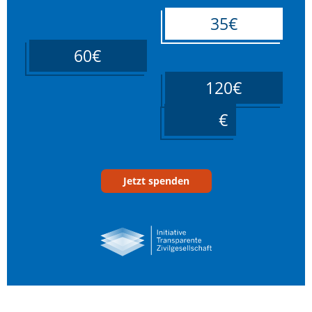
35€
60€
120€
____
Jetzt spenden