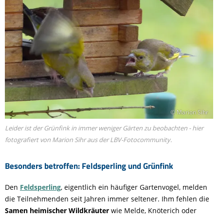
© Marion Sihr
Leider ist der Grünfink in immer weniger Gärten zu beobachten - hier
fotografiert von Marion Sihr aus der LBV-Fotocommunity.
Besonders betroffen: Feldsperling und Grünfink
Den
Feldsperling
, eigentlich ein häufiger Gartenvogel, melden
die Teilnehmenden seit Jahren immer seltener. Ihm fehlen die
Samen heimischer Wildkräuter
wie Melde, Knöterich oder