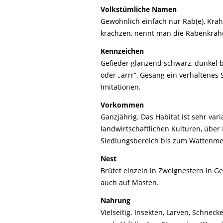
Life-Natur-Projekte
bestellen
Volkstümliche Namen
Gewöhnlich einfach nur Rab(e), Kräh
Auffangstation
krächzen, nennt man die Rabenkräh
International
Kennzeichen
Gefieder glänzend schwarz, dunkel b
oder „arrr”, Gesang ein verhaltenes
Imitationen.
Vorkommen
Ganzjährig. Das Habitat ist sehr vari
landwirtschaftlichen Kulturen, über
Siedlungsbereich bis zum Wattenmee
Nest
Brütet einzeln in Zweignestern in 
auch auf Masten.
Nahrung
Vielseitig. Insekten, Larven, Schneck