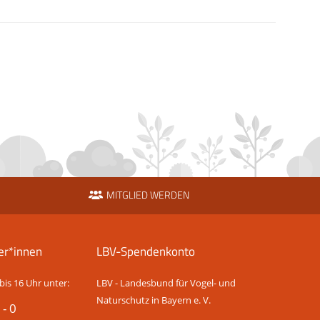
MITGLIED WERDEN
er*innen
LBV-Spendenkonto
bis 16 Uhr unter:
LBV - Landesbund für Vogel- und
Naturschutz in Bayern e. V.
 - 0