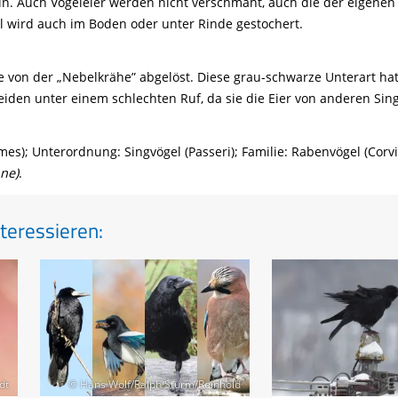
ln. Auch Vogeleier werden nicht verschmäht, auch die der eigenen
l wird auch im Boden oder unter Rinde gestochert.
 von der „Nebelkrähe” abgelöst. Diese grau-schwarze Unterart hat s
eiden unter einem schlechten Ruf, da sie die Eier von anderen Sin
mes); Unterordnung: Singvögel (Passeri); Familie: Rabenvögel (Co
ne)
.
teressieren:
dt
© Hans Wolf/Ralph Sturm/Reinhold