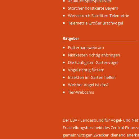
überspringen
#Zukunftsperspektiven
Storchenhorstkarte Bayern
Weissstorch Satelliten-Telemetrie
Telemetrie Großer Brachvogel
Ratgeber
Navigation
Futterhauswebcam
überspringen
Nistkästen richtig anbringen
Die häufigsten Gartenvögel
Vögel richtig füttern
Insekten im Garten helfen
Welcher Vogel ist das?
Tier-Webcams
Der LBV - Landesbund für Vogel- und Natu
Freistellungsbescheid des Zentral-Finanz
gemeinnützigen Zwecken dienend anerkann