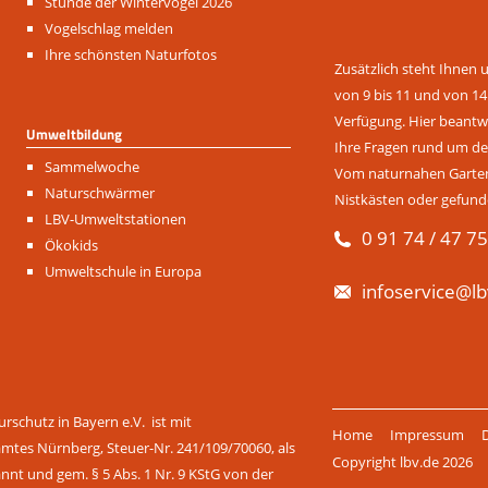
überspringen
Stunde der Wintervögel 2026
Vogelschlag melden
Ihre schönsten Naturfotos
Zusätzlich steht Ihnen 
von 9 bis 11 und von 14
Verfügung. Hier beantwo
Umweltbildung
Ihre Fragen rund um de
Navigation
Sammelwoche
Vom naturnahen Garten 
überspringen
Naturschwärmer
Nistkästen oder gefund
LBV-Umweltstationen
0 91 74 / 47 75
Ökokids
Umweltschule in Europa
infoservice@lb
Navigation
rschutz in Bayern e.V. ist mit
Home
Impressum
überspringen
amtes Nürnberg, Steuer-Nr. 241/109/70060, als
Copyright lbv.de 2026
t und gem. § 5 Abs. 1 Nr. 9 KStG von der