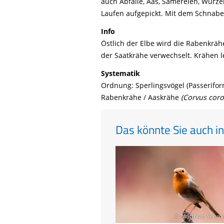
auch Abfälle, Aas, Sämereien, Wurze
Laufen aufgepickt. Mit dem Schnabe
Info
Östlich der Elbe wird die Rabenkrähe
der Saatkrähe verwechselt. Krähen l
Systematik
Ordnung: Sperlingsvögel (Passerifor
Rabenkrähe / Aaskrähe
(Corvus coro
Das könnte Sie auch in
© Matthias Schmi