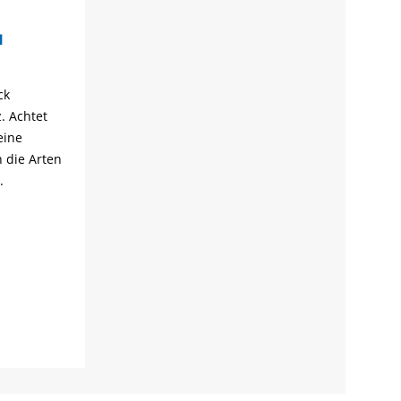
M
ck
. Achtet
eine
h die Arten
.