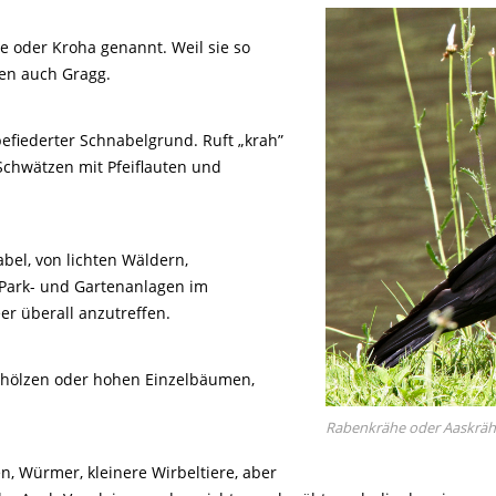
Tier gefunden
Bildungsmaterial
Life-Projekt Keiljungfer
Biologische Vielfalt
Wiesenweihen schützen
FAQs Unternehmenskooperation
Achtsamkeit &
Fortbildungen
e oder Kroha genannt. Weil sie so
Life-Projekt Kalktuffquellen
Burkina Faso
Naturverträgliche Energiewende
Weißstorch-Horstbetreuer*in
Vogelbeobachtung
en auch Gragg.
Life-Projekt Rohrdommel
Vogelmord
Atomkraft
Gobibär
Flächenversiegelung
efiederter Schnabelgrund. Ruft „krah”
Kuckuck
 Schwätzen mit Pfeiflauten und
Wald und Forstwirtschaft
Kormoran
Moorschutz ist Klimaschutz
abel, von lichten Wäldern,
Jagd in Bayern
 Park- und Gartenanlagen im
r überall anzutreffen.
Landwirtschaft
Lebendige Flüsse
Gehölzen oder hohen Einzelbäumen,
Sichere Stromleitungen
Rabenkrähe oder Aaskräh
Fischerei
en, Würmer, kleinere Wirbeltiere, aber