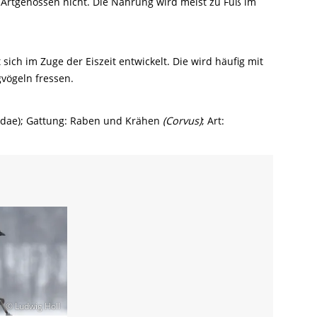
 Artgenossen nicht. Die Nahrung wird meist zu Fuß im
ich im Zuge der Eiszeit entwickelt. Die wird häufig mit
gvögeln fressen.
rvidae); Gattung: Raben und Krähen
(Corvus)
; Art:
© Ludwig Holl