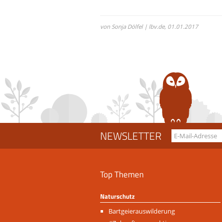
von Sonja Dölfel | lbv.de,
01.01.2017
NEWSLETTER
Top Themen
Naturschutz
Navigation
Bartgeierauswilderung