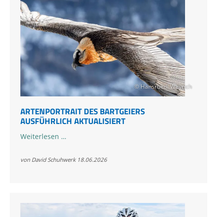
© Hansruedi Weyrich
ARTENPORTRAIT DES BARTGEIERS
AUSFÜHRLICH AKTUALISIERT
Artenportrait
Weiterlesen …
des
Bartgeiers
von David Schuhwerk
18.06.2026
ausführlich
aktualisiert