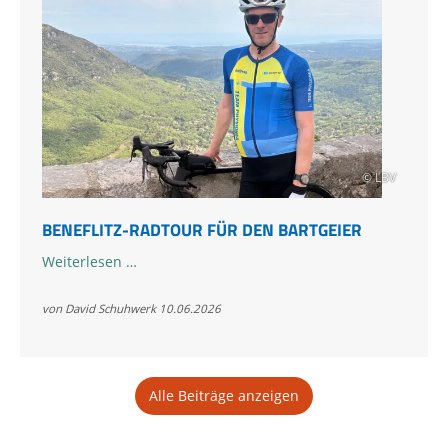
© LBV
BENEFLITZ-RADTOUR FÜR DEN BARTGEIER
Beneflitz-
Weiterlesen …
Radtour
für
von David Schuhwerk
10.06.2026
den
Bartgeier
Alle Beiträge anzeigen