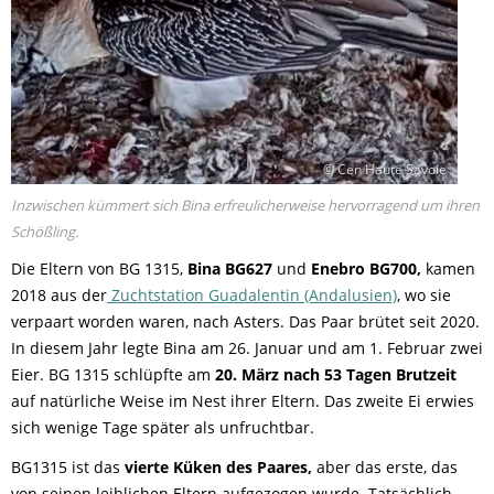
© Cen Haute Savoie
Inzwischen kümmert sich Bina erfreulicherweise hervorragend um ihren
Schößling.
Die Eltern von BG 1315,
Bina BG627
und
Enebro BG700,
kamen
2018 aus der
Zuchtstation Guadalentin (Andalusien)
, wo sie
verpaart worden waren, nach Asters. Das Paar brütet seit 2020.
In diesem Jahr legte Bina am 26. Januar und am 1. Februar zwei
Eier. BG 1315 schlüpfte am
20. März nach 53 Tagen Brutzeit
auf natürliche Weise im Nest ihrer Eltern. Das zweite Ei erwies
sich wenige Tage später als unfruchtbar.
BG1315 ist das
vierte Küken des Paares,
aber das erste, das
von seinen leiblichen Eltern aufgezogen wurde. Tatsächlich