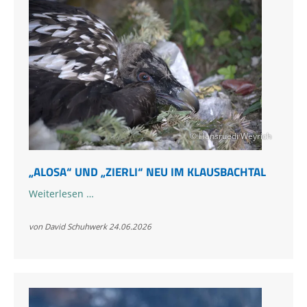
© Hansruedi Weyrich
„ALOSA“ UND „ZIERLI“ NEU IM KLAUSBACHTAL
„Alosa“
Weiterlesen …
und
„Zierli“
von David Schuhwerk
24.06.2026
neu
im
Klausbachtal