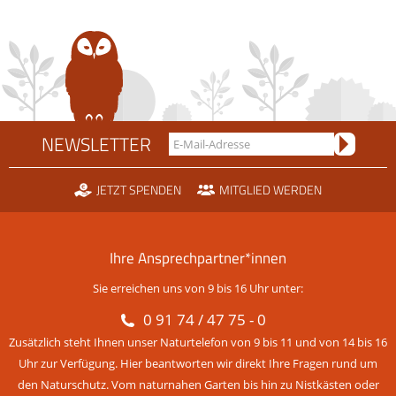
NEWSLETTER
JETZT SPENDEN
MITGLIED WERDEN
Ihre Ansprechpartner*innen
Sie erreichen uns von 9 bis 16 Uhr unter:
0 91 74 / 47 75 - 0
Zusätzlich steht Ihnen unser Naturtelefon von 9 bis 11 und von 14 bis 16
Uhr zur Verfügung. Hier beantworten wir direkt Ihre Fragen rund um
den Naturschutz. Vom naturnahen Garten bis hin zu Nistkästen oder