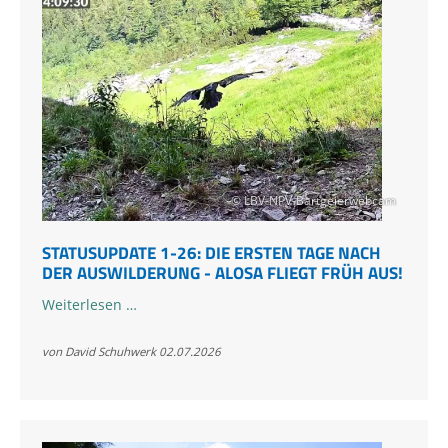
© LBV-NPV-Bartgeierwebcam
STATUSUPDATE 1-26: DIE ERSTEN TAGE NACH
DER AUSWILDERUNG - ALOSA FLIEGT FRÜH AUS!
Statusupdate
Weiterlesen …
1-
26:
von David Schuhwerk
02.07.2026
Die
ersten
Tage
nach