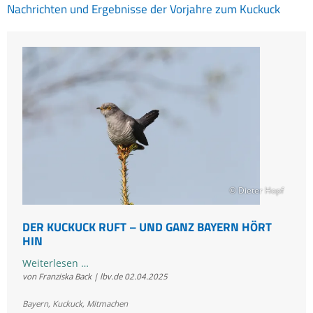
Nachrichten und Ergebnisse der Vorjahre zum Kuckuck
© Dieter Hopf
DER KUCKUCK RUFT – UND GANZ BAYERN HÖRT
HIN
Der
Weiterlesen …
von Franziska Back | lbv.de
02.04.2025
Kuckuck
ruft
Bayern
,
Kuckuck
,
Mitmachen
–