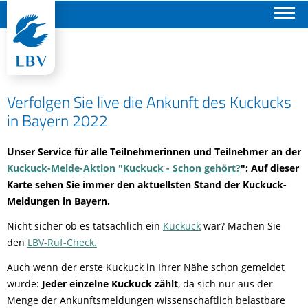
Suchen
Verfolgen Sie live die Ankunft des Kuckucks
in Bayern 2022
Unser Service für alle Teilnehmerinnen und Teilnehmer an der
Kuckuck-Melde-Aktion "Kuckuck - Schon gehört?
": Auf dieser
Karte sehen Sie immer den aktuellsten Stand der Kuckuck-
Meldungen in Bayern.
Nicht sicher ob es tatsächlich ein
Kuckuck
war? Machen Sie
den
LBV-Ruf-Check.
Auch wenn der erste Kuckuck in Ihrer Nähe schon gemeldet
wurde:
Jeder einzelne Kuckuck zählt
, da sich nur aus der
Menge der Ankunftsmeldungen wissenschaftlich belastbare