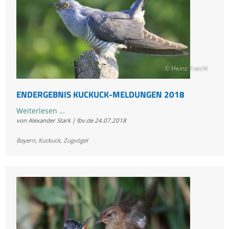
© Heinz Tuschl
ENDERGEBNIS KUCKUCK-MELDUNGEN 2018
Endergebnis
Weiterlesen …
von Alexander Stark | lbv.de
24.07.2018
Kuckuck-
Meldungen
Bayern
,
Kuckuck
,
Zugvögel
2018