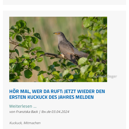
und
ganz
Bayern
hört
hin
© Gunther Zieger
HÖR MAL, WER DA RUFT: JETZT WIEDER DEN
ERSTEN KUCKUCK DES JAHRES MELDEN
Hör
Weiterlesen …
von Franziska Back | lbv.de
03.04.2024
mal,
wer
Kuckuck
,
Mitmachen
da