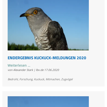
ENDERGEBNIS KUCKUCK-MELDUNGEN 2020
Endergebnis
Weiterlesen …
von Alexander Stark | lbv.de
17.06.2020
Kuckuck-
Meldungen
Bedroht
,
Forschung
,
Kuckuck
,
Mitmachen
,
Zugvögel
2020