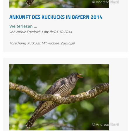
© Andreas Hartl
ANKUNFT DES KUCKUCKS IN BAYERN 2014
Ankunft
Weiterlesen …
von Nicole Friedrich | lbv.de
01.10.2014
des
Kuckucks
Forschung
,
Kuckuck
,
Mitmachen
,
Zugvögel
in
Bayern
2014
© Andreas Hartl