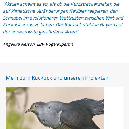
"Aktuell scheint es so, als ob die Kurzstreckenzieher, die
auf klimatische Veränderungen flexibler reagieren, den
Schnabel im evolutionären Wettrüsten zwischen Wirt und
Kuckuck vorne zu haben. Der Kuckuck steht in Bayern auf
der Vorwarnliste gefährdeter Arten."
Angelika Nelson, LBV-Vogelexpertin
Mehr zum Kuckuck und unseren Projekten