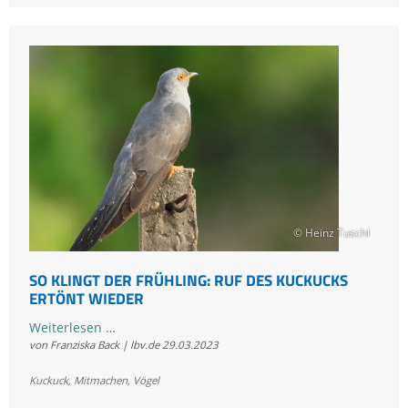
ruft:
Jetzt
wieder
den
ersten
Kuckuck
des
Jahres
melden
© Heinz Tuschl
SO KLINGT DER FRÜHLING: RUF DES KUCKUCKS
ERTÖNT WIEDER
So
Weiterlesen …
von Franziska Back | lbv.de
29.03.2023
klingt
der
Kuckuck
,
Mitmachen
,
Vögel
Frühling: