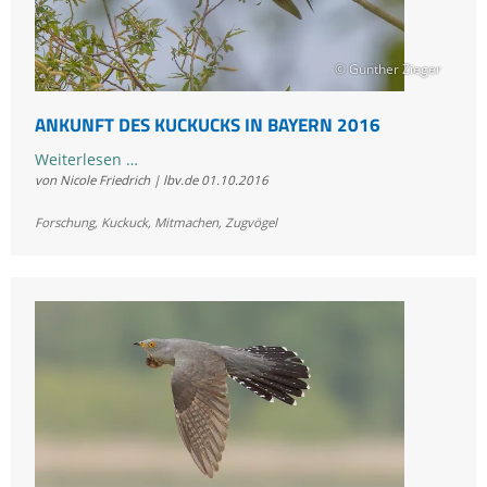
© Gunther Zieger
ANKUNFT DES KUCKUCKS IN BAYERN 2016
Ankunft
Weiterlesen …
von Nicole Friedrich | lbv.de
01.10.2016
des
Kuckucks
Forschung
,
Kuckuck
,
Mitmachen
,
Zugvögel
in
Bayern
2016