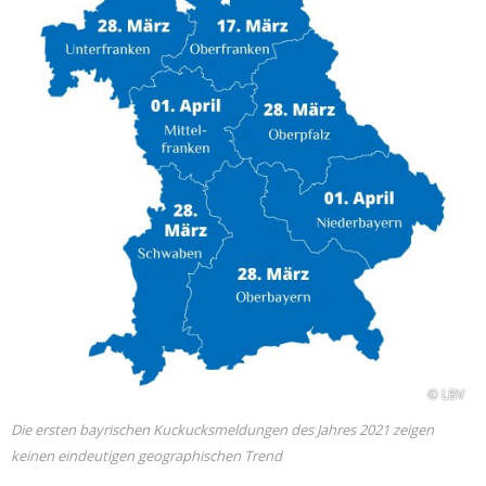
© LBV
Die ersten bayrischen Kuckucksmeldungen des Jahres 2021 zeigen
keinen eindeutigen geographischen Trend