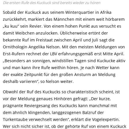
Die ersten Rufe des Kuckuck sind bereits wieder zu hören
Sobald der Kuckuck aus seinem Winterquartier in Afrika
zurückkehrt, markiert das Männchen mit einem weit hörbarem
„ku kuu“ sein Revier. Von einem hohen Punkt aus versucht es
damit Weibchen anzulocken. Üblicherweise ertönt der
bekannte Ruf im Freistaat zwischen April und Juli sagt die
Ornithologin Angelika Nelson. Mit den meisten Meldungen von
Erst-Rufern rechnet der LBV erfahrungsgemäß erst Mitte April.
„Besonders an sonnigen, windstillen Tagen sind Kuckucke aktiv
und man kann ihre Rufe weithin hören. Je nach Wetter kann
der exakte Zeitpunkt für den großen Ansturm an Meldung
deshalb variieren“, so Nelson weiter.
Obwohl der Ruf des Kuckucks so charakteristisch scheint, ist
vor der Meldung genaues Hinhören gefragt: „Der kurze,
prägnante Reviergesang des Kuckucks kann manchmal mit
dem ähnlich klingenden, langgezogenen Balzruf der
Türkentaube verwechselt werden“, erklärt die Vogelexpertin.
Wer sich nicht sicher ist, ob der gehörte Ruf von einem Kuckuck