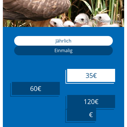
© Zdenek Tunka
© Zdenek Tunka
Jährlich
Einmalig
35€
60€
120€
____