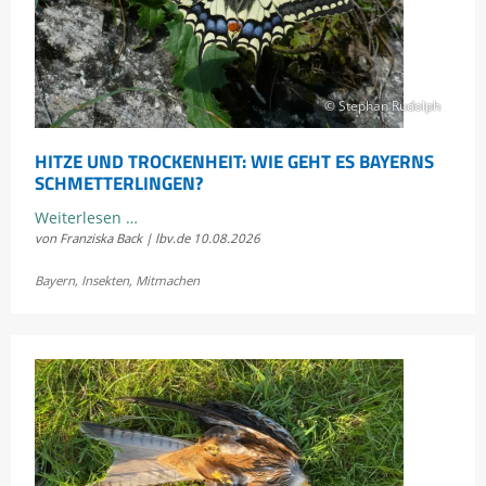
© Stephan Rudolph
HITZE UND TROCKENHEIT: WIE GEHT ES BAYERNS
SCHMETTERLINGEN?
Hitze
Weiterlesen …
von Franziska Back | lbv.de
10.08.2026
und
Trockenheit:
Bayern
,
Insekten
,
Mitmachen
Wie
geht
es
Bayerns
Schmetterlingen?