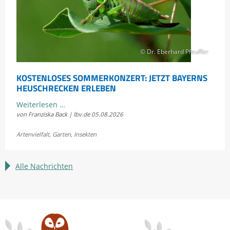
© Dr. Eberhard Pfeuffer
KOSTENLOSES SOMMERKONZERT: JETZT BAYERNS
HEUSCHRECKEN ERLEBEN
Kostenloses
Weiterlesen …
von Franziska Back | lbv.de
05.08.2026
Sommerkonzert:
Jetzt
Artenvielfalt
,
Garten
,
Insekten
Bayerns
Heuschrecken
erleben
Alle Nachrichten