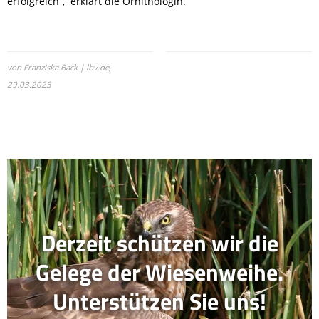
erfolgreich“, erklärt die Ornithologin.
von Franziska Back | lbv.de,
29.03.2023
Derzeit schützen wir die
Gelege der Wiesenweihe.
Unterstützen Sie uns!