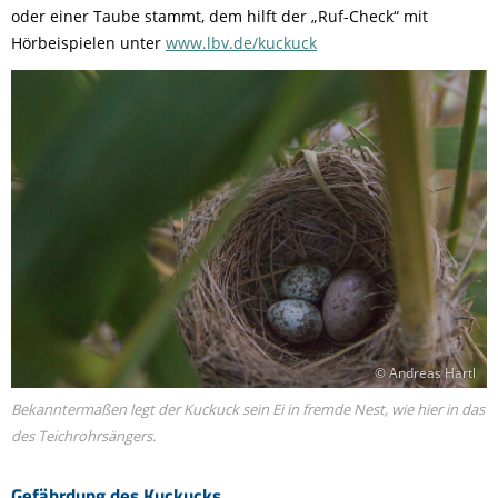
oder einer Taube stammt, dem hilft der „Ruf-Check“ mit
Hörbeispielen unter
www.lbv.de/kuckuck
© Andreas Hartl
Bekanntermaßen legt der Kuckuck sein Ei in fremde Nest, wie hier in das
des Teichrohrsängers.
Gefährdung des Kuckucks