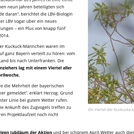
nen neun Jahren beteiligten sich
 daran“, berichtet die LBV-Biologin
der LBV sogar über ein neues
ungen – ein Plus von knapp fünf
2014.
 der Kuckuck-Männchen waren im
f ganz Bayern verteilt zu hören: vom
and bis nach Unterfranken. Die
ziehers lag mit einem Viertel aller
prilwoche.
de die Mehrheit der bayerischen
er gemeldet“, erklärt Herzog. Grund
ster Linie bei gutem Wetter rufen.
 Ankunft des Zugvogels treffen zu
Ein Viertel der Kuckucke 
en Projektlaufzeit noch nicht
igen Jubiläum der Aktion
und bei schönem April-Wetter auch diese