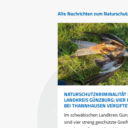
Alle Nachrichten zum Naturschut
© 
NATURSCHUTZKRIMINALITÄT 
LANDKREIS GÜNZBURG: VIER
BEI THANNHAUSEN VERGIFTE
Im schwäbischen Landkreis Gün
sind vier streng geschützte Greif