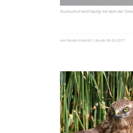
Kuckuckruf wird häufig mit dem der Tür
von Nicole Friedrich | lbv.de,
06.04.2017