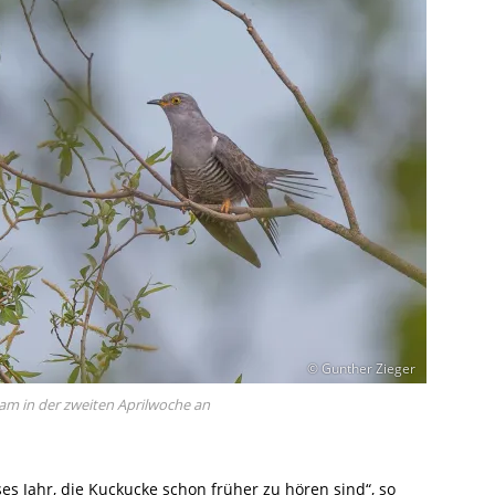
© Gunther Zieger
kam in der zweiten Aprilwoche an
s Jahr, die Kuckucke schon früher zu hören sind“, so