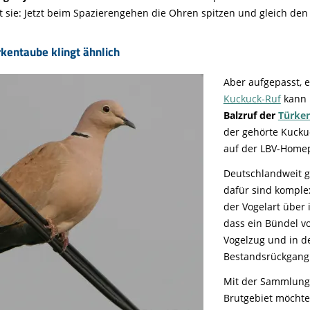
ät sie: Jetzt beim Spazierengehen die Ohren spitzen und gleich de
kentaube klingt ähnlich
Aber aufgepasst, 
Kuckuck-Ruf
kann 
Balzruf der
Türke
der gehörte Kucku
auf der LBV-Homep
Deutschlandweit g
dafür sind komplex
der Vogelart über
dass ein Bündel v
Vogelzug und in d
Bestandsrückgang 
Mit der Sammlung 
Brutgebiet möchte