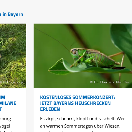
z in Bayern
UNB Günzburg
© Dr. Eberhard Pfeuffer
IM
KOSTENLOSES SOMMERKONZERT:
 MILANE
JETZT BAYERNS HEUSCHRECKEN
T
ERLEBEN
zburg
Es zirpt, schnarrt, klopft und raschelt: Wer
vögel
an warmen Sommertagen über Wiesen,