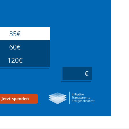
35€
60€
120€
____
Jetzt spenden