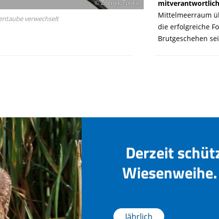
mitverantwortlich
© Zdenek Tunka
Mittelmeerraum üb
kentaube verwechselt
die erfolgreiche 
Brutgeschehen sei
Derzeit schüt
Wiesenweihe. 
Jährlich