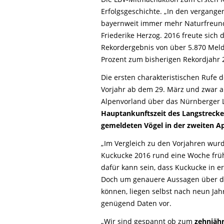
Erfolgsgeschichte. „In den vergange
bayernweit immer mehr Naturfreunde
Friederike Herzog. 2016 freute sich 
Rekordergebnis von über 5.870 Meld
Prozent zum bisherigen Rekordjahr 
Die ersten charakteristischen Rufe
Vorjahr ab dem 29. März und zwar au
Alpenvorland über das Nürnberger L
Hauptankunftszeit des Langstrecken
gemeldeten Vögel in der zweiten A
„Im Vergleich zu den Vorjahren wur
Kuckucke 2016 rund eine Woche früh
dafür kann sein, dass Kuckucke in er
Doch um genauere Aussagen über die
können, liegen selbst nach neun Jahr
genügend Daten vor.
„Wir sind gespannt ob zum
zehnjähr