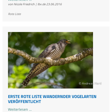
von Nicole Friedrich | lbv.de
23.06.2016
Liste
bedrohter
Rote Liste
Vögel
in
Bayern
2016
© Andreas Hartl
ERSTE ROTE LISTE WANDERNDER VOGELARTEN
VERÖFFENTLICHT
Erste
Weiterlesen …