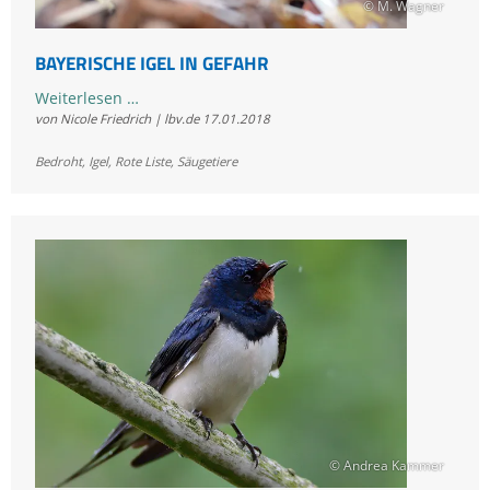
© M. Wagner
BAYERISCHE IGEL IN GEFAHR
Bayerische
Weiterlesen …
von Nicole Friedrich | lbv.de
17.01.2018
Igel
in
Bedroht
,
Igel
,
Rote Liste
,
Säugetiere
Gefahr
© Andrea Kammer