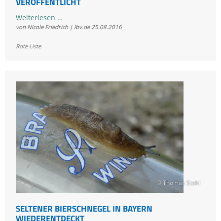
VERÖFFENTLICHT
Rote
Weiterlesen …
von Nicole Friedrich | lbv.de
25.08.2016
Liste
der
Rote Liste
Brutvögel
Deutschlands
2016
veröffentlicht
© Thomas Stahl
SELTENER BIERSCHNEGEL IN BAYERN
WIEDERENTDECKT