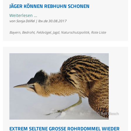
JÄGER KÖNNEN REBHUHN SCHONEN
Jäger
Weiterlesen …
von Sonja Dölfel | lbv.de
30.08.2017
können
Rebhuhn
Bayern
,
Bedroht
,
Feldvögel
,
Jagd
,
Naturschutzpolitik
,
Rote Liste
schonen
© Rolf Blesch
EXTREM SELTENE GROSSE ROHRDOMMEL WIEDER I