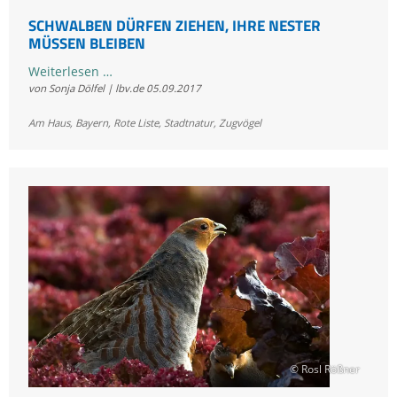
SCHWALBEN DÜRFEN ZIEHEN, IHRE NESTER
MÜSSEN BLEIBEN
Schwalben
Weiterlesen …
von Sonja Dölfel | lbv.de
05.09.2017
dürfen
ziehen,
Am Haus
,
Bayern
,
Rote Liste
,
Stadtnatur
,
Zugvögel
ihre
Nester
müssen
bleiben
© Rosl Rößner