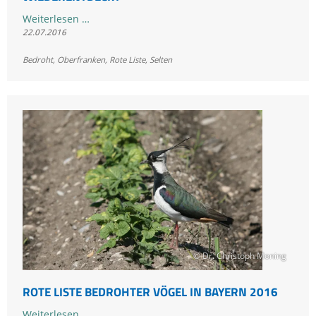
Seltener
Weiterlesen …
22.07.2016
Bierschnegel
in
Bedroht
,
Oberfranken
,
Rote Liste
,
Selten
Bayern
wiederentdeckt
© Dr. Christoph Moning
ROTE LISTE BEDROHTER VÖGEL IN BAYERN 2016
Rote
Weiterlesen …