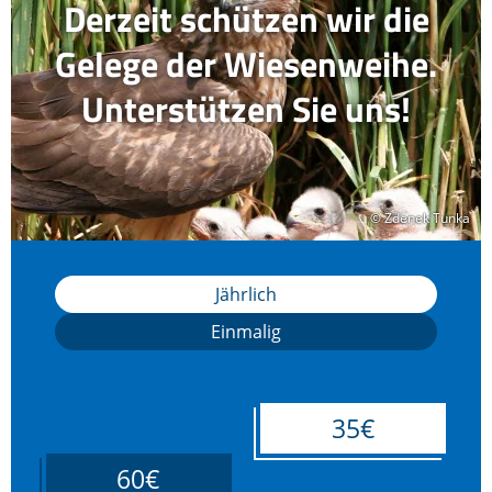
Derzeit schützen wir die
Gelege der Wiesenweihe.
Unterstützen Sie uns!
© Zdenek Tunka
© Zdenek Tunka
Jährlich
Einmalig
35€
60€