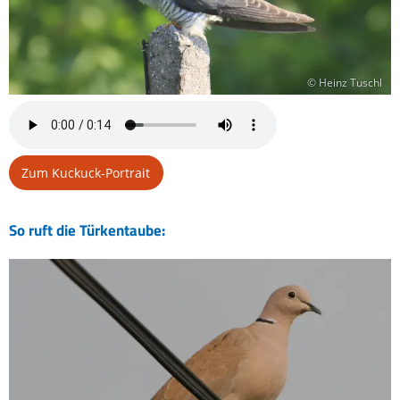
© Heinz Tuschl
Zum Kuckuck-Portrait
So ruft die Türkentaube: