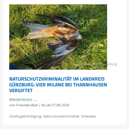
© UNB Günzburg
NATURSCHUTZKRIMINALITÄT IM LANDKREIS
GÜNZBURG: VIER MILANE BEI THANNHAUSEN
VERGIFTET
Naturschutzkriminalität
Weiterlesen …
von Franziska Back | lbv.de
07.08.2026
im
Landkreis
Greifvogelverfolgung
,
Naturschutzkriminalität
,
Schwaben
Günzburg:
Vier