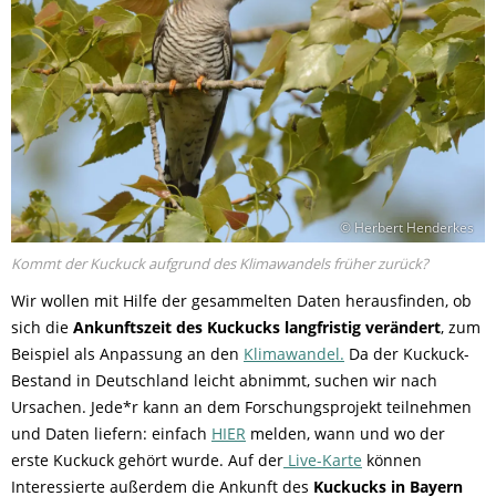
© Herbert Henderkes
Kommt der Kuckuck aufgrund des Klimawandels früher zurück?
Wir wollen mit Hilfe der gesammelten Daten herausfinden, ob
sich die
Ankunftszeit des Kuckucks langfristig verändert
, zum
Beispiel als Anpassung an den
Klimawandel.
Da der Kuckuck-
Bestand in Deutschland leicht abnimmt, suchen wir nach
Ursachen. Jede*r kann an dem Forschungsprojekt teilnehmen
und Daten liefern: einfach
HIER
melden, wann und wo der
erste Kuckuck gehört wurde. Auf der
Live-Karte
können
Interessierte außerdem die Ankunft des
Kuckucks in Bayern