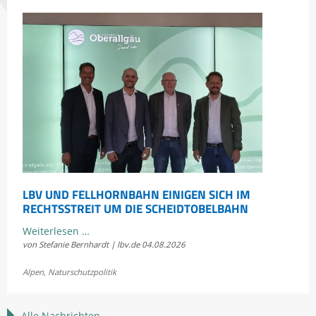
erleben
LBV UND FELLHORNBAHN EINIGEN SICH IM
RECHTSSTREIT UM DIE SCHEIDTOBELBAHN
LBV
Weiterlesen …
von Stefanie Bernhardt | lbv.de
04.08.2026
und
Fellhornbahn
Alpen
,
Naturschutzpolitik
einigen
sich
im
Alle Nachrichten