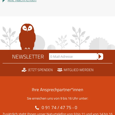
Rechtsstreit
um
die
Scheidtobelbahn
NEWSLETTER
JETZT SPENDEN
MITGLIED WERDEN
Ihre Ansprechpartner*innen
Sie erreichen uns von 9 bis 16 Uhr unter:
0 91 74 / 47 75 - 0
Zusätzlich steht Ihnen unser Naturtelefon von 9 bis 11 und von 14 bis 16