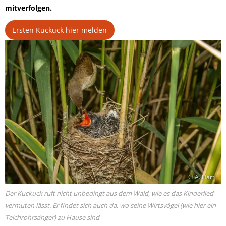
mitverfolgen.
Ersten Kuckuck hier melden
© A. Hartl
Der Kuckuck ruft nicht unbedingt aus dem Wald, wie es das Kinderlied
vermuten lässt. Er findet sich auch da, wo seine Wirtsvögel (wie hier ein
Teichrohrsänger) zu Hause sind