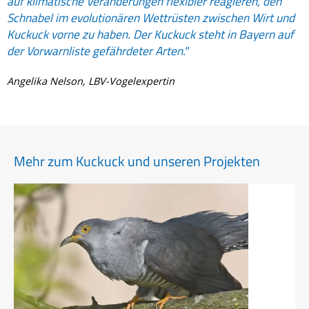
auf klimatische Veränderungen flexibler reagieren, den
Schnabel im evolutionären Wettrüsten zwischen Wirt und
Kuckuck vorne zu haben. Der Kuckuck steht in Bayern auf
der Vorwarnliste gefährdeter Arten."
Angelika Nelson, LBV-Vogelexpertin
Mehr zum Kuckuck und unseren Projekten