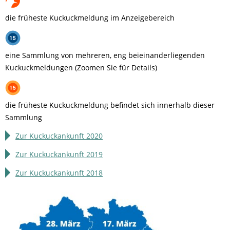
die früheste Kuckuckmeldung im Anzeigebereich
eine Sammlung von mehreren, eng beieinanderliegenden
Kuckuckmeldungen (Zoomen Sie für Details)
die früheste Kuckuckmeldung befindet sich innerhalb dieser
Sammlung
Zur Kuckuckankunft 2020
Zur Kuckuckankunft 2019
Zur Kuckuckankunft 2018