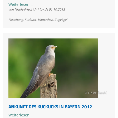
Ankunft
Weiterlesen …
von Nicole Friedrich | lbv.de
01.10.2013
des
Kuckucks
Forschung
,
Kuckuck
,
Mitmachen
,
Zugvögel
in
Bayern
2013
© Heinz Tuschl
ANKUNFT DES KUCKUCKS IN BAYERN 2012
Ankunft
Weiterlesen …