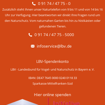
0 91 74 / 47 75 - 0
Zusätzlich steht Ihnen unser Naturtelefon von 9 bis 11 und von 14 bis 16
Uhr zur Verfügung. Hier beantworten wir direkt Ihre Fragen rund um
den Naturschutz. Vom naturnahen Garten bis hin zu Nistkästen oder
gefundenen Tieren.
0 91 74 / 47 75 - 5000
infoservice@lbv.de
LBV-Spendenkonto
LBV - Landesbund für Vogel- und Naturschutz in Bayern e. V.
IBAN: DE47 7645 0000 0240 0118 33
Sparkasse Mittelfranken-Süd
Hier online spenden