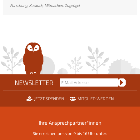
Kuckucks
Forschung
,
Kuckuck
,
Mitmachen
,
Zugvögel
in
Bayern
2011
NEWSLETTER
JETZT SPENDEN
MITGLIED WERDEN
Ihre Ansprechpartner*innen
Sie erreichen uns von 9 bis 16 Uhr unter: