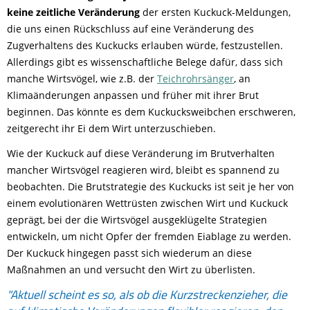
keine zeitliche Veränderung
der ersten Kuckuck-Meldungen,
die uns einen Rückschluss auf eine Veränderung des
Zugverhaltens des Kuckucks erlauben würde, festzustellen.
Allerdings gibt es wissenschaftliche Belege dafür, dass sich
manche Wirtsvögel, wie z.B. der
Teichrohrsänger
, an
Klimaänderungen anpassen und früher mit ihrer Brut
beginnen. Das könnte es dem Kuckucksweibchen erschweren,
zeitgerecht ihr Ei dem Wirt unterzuschieben.
Wie der Kuckuck auf diese Veränderung im Brutverhalten
mancher Wirtsvögel reagieren wird, bleibt es spannend zu
beobachten. Die Brutstrategie des Kuckucks ist seit je her von
einem evolutionären Wettrüsten zwischen Wirt und Kuckuck
geprägt, bei der die Wirtsvögel ausgeklügelte Strategien
entwickeln, um nicht Opfer der fremden Eiablage zu werden.
Der Kuckuck hingegen passt sich wiederum an diese
Maßnahmen an und versucht den Wirt zu überlisten.
"Aktuell scheint es so, als ob die Kurzstreckenzieher, die