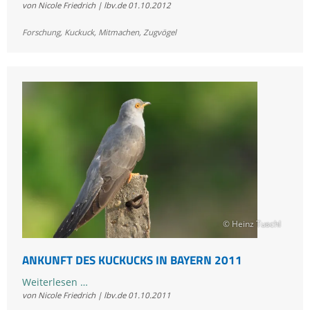
von Nicole Friedrich | lbv.de
01.10.2012
des
Kuckucks
Forschung
,
Kuckuck
,
Mitmachen
,
Zugvögel
in
Bayern
2012
© Heinz Tuschl
ANKUNFT DES KUCKUCKS IN BAYERN 2011
Ankunft
Weiterlesen …
von Nicole Friedrich | lbv.de
01.10.2011
des