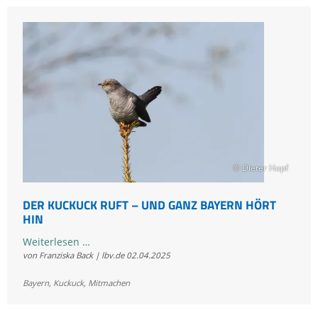
© Dieter Hopf
DER KUCKUCK RUFT – UND GANZ BAYERN HÖRT
HIN
Der
Weiterlesen …
von Franziska Back | lbv.de
02.04.2025
Kuckuck
ruft
Bayern
,
Kuckuck
,
Mitmachen
–
und