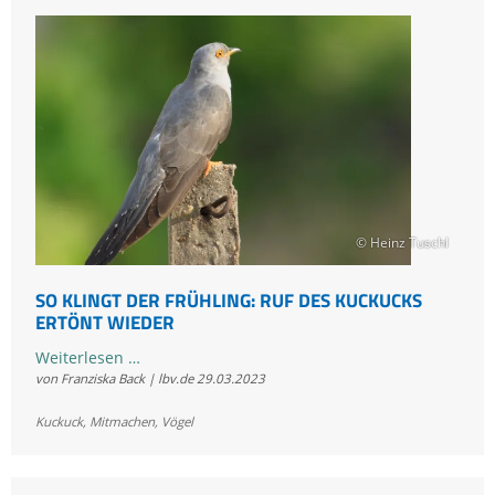
Jetzt
wieder
den
ersten
Kuckuck
des
Jahres
melden
© Heinz Tuschl
SO KLINGT DER FRÜHLING: RUF DES KUCKUCKS
ERTÖNT WIEDER
So
Weiterlesen …
von Franziska Back | lbv.de
29.03.2023
klingt
der
Kuckuck
,
Mitmachen
,
Vögel
Frühling:
Ruf
des