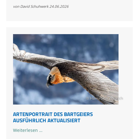
„Zierli“
von David Schuhwerk
24.06.2026
neu
im
Klausbachtal
© Hansruedi Weyrich
ARTENPORTRAIT DES BARTGEIERS
AUSFÜHRLICH AKTUALISIERT
Artenportrait
Weiterlesen …
des