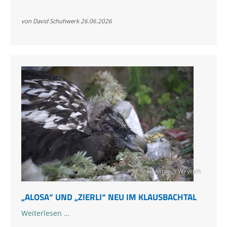
vom
Aufstieg
von David Schuhwerk
26.06.2026
und
der
Auswilderung
2026
© Hansruedi Weyrich
„ALOSA“ UND „ZIERLI“ NEU IM KLAUSBACHTAL
„Alosa“
Weiterlesen …
und