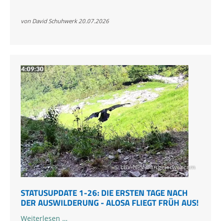
ist
ausgeflogen!
von David Schuhwerk
20.07.2026
© LBV-NPV-Bartgeierwebcam
STATUSUPDATE 1-26: DIE ERSTEN TAGE NACH
DER AUSWILDERUNG - ALOSA FLIEGT FRÜH AUS!
Statusupdate
Weiterlesen …