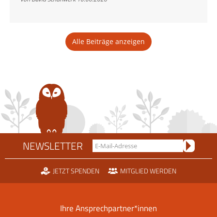
den
Bartgeier
Alle Beiträge anzeigen
NEWSLETTER
JETZT SPENDEN
MITGLIED WERDEN
Ihre Ansprechpartner*innen