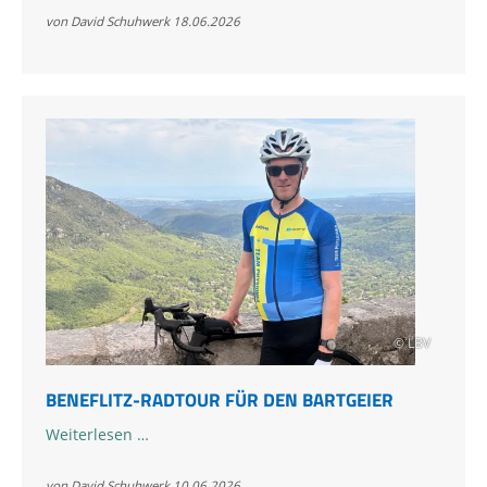
Bartgeiers
von David Schuhwerk
18.06.2026
ausführlich
aktualisiert
© LBV
BENEFLITZ-RADTOUR FÜR DEN BARTGEIER
Beneflitz-
Weiterlesen …
Radtour
für
von David Schuhwerk
10.06.2026