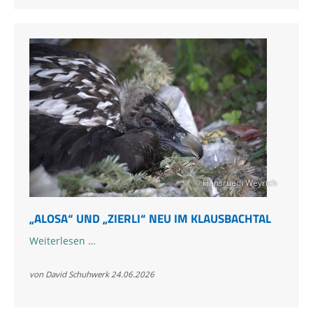
der
Auswilderung
2026
© Hansruedi Weyrich
„ALOSA“ UND „ZIERLI“ NEU IM KLAUSBACHTAL
„Alosa“
Weiterlesen …
und
„Zierli“
von David Schuhwerk
24.06.2026
neu
im