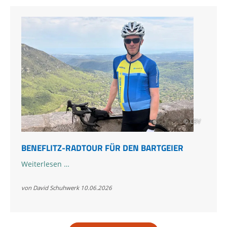
© LBV
BENEFLITZ-RADTOUR FÜR DEN BARTGEIER
Beneflitz-
Weiterlesen …
Radtour
für
von David Schuhwerk
10.06.2026
den
Bartgeier