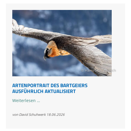
Klausbachtal
© Hansruedi Weyrich
ARTENPORTRAIT DES BARTGEIERS
AUSFÜHRLICH AKTUALISIERT
Artenportrait
Weiterlesen …
des
Bartgeiers
von David Schuhwerk
18.06.2026
ausführlich
aktualisiert