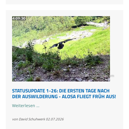
© LBV-NPV-Bartgeierwebcam
STATUSUPDATE 1-26: DIE ERSTEN TAGE NACH
DER AUSWILDERUNG - ALOSA FLIEGT FRÜH AUS!
Statusupdate
Weiterlesen …
1-
26:
von David Schuhwerk
02.07.2026
Die