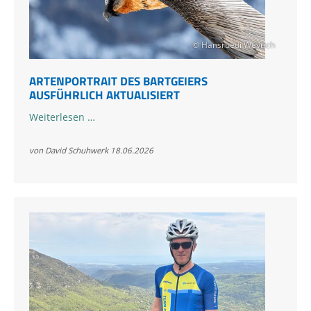
© Hansruedi Weyrich
ARTENPORTRAIT DES BARTGEIERS
AUSFÜHRLICH AKTUALISIERT
Artenportrait
Weiterlesen …
des
Bartgeiers
von David Schuhwerk
18.06.2026
ausführlich
aktualisiert