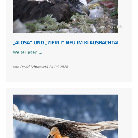
© Hansruedi Weyrich
„ALOSA“ UND „ZIERLI“ NEU IM KLAUSBACHTAL
„Alosa“
Weiterlesen …
und
„Zierli“
von David Schuhwerk
24.06.2026
neu
im
Klausbachtal