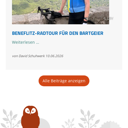
© LBV
BENEFLITZ-RADTOUR FÜR DEN BARTGEIER
Beneflitz-
Weiterlesen …
Radtour
für
von David Schuhwerk
10.06.2026
den
Bartgeier
Alle Beiträge anzeigen