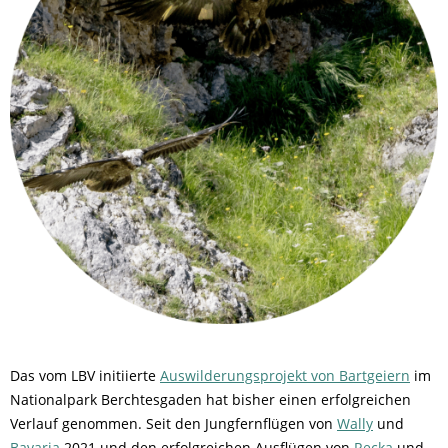
Das vom LBV initiierte
Auswilderungsprojekt von Bartgeiern
im
Nationalpark Berchtesgaden hat bisher einen erfolgreichen
Verlauf genommen. Seit den Jungfernflügen von
Wally
und
Bavaria
2021 und den erfolgreichen Ausflügen von
Recka
und