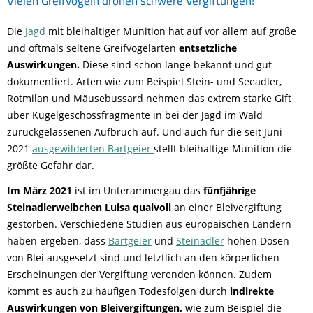
Vielen Greifvögeln drohen schwere Vergiftungen!
Die
Jagd
mit bleihaltiger Munition hat auf vor allem auf große
und oftmals seltene Greifvogelarten
entsetzliche
Auswirkungen.
Diese sind schon lange bekannt und gut
dokumentiert. Arten wie zum Beispiel Stein- und Seeadler,
Rotmilan und Mäusebussard nehmen das extrem starke Gift
über Kugelgeschossfragmente in bei der Jagd im Wald
zurückgelassenen Aufbruch auf. Und auch für die seit Juni
2021
ausgewilderten Bartgeier
stellt bleihaltige Munition die
größte Gefahr dar.
Im März 2021
ist im Unterammergau das
fünfjährige
Steinadlerweibchen Luisa qualvoll
an einer Bleivergiftung
gestorben. Verschiedene Studien aus europäischen Ländern
haben ergeben, dass
Bartgeier
und
Steinadler
hohen Dosen
von Blei ausgesetzt sind und letztlich an den körperlichen
Erscheinungen der Vergiftung verenden können. Zudem
kommt es auch zu häufigen Todesfolgen durch
indirekte
Auswirkungen von Bleivergiftungen,
wie zum Beispiel die