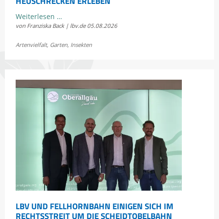
HEUSCHRECKEN ERLEBEN
Kostenloses
Weiterlesen …
von Franziska Back | lbv.de
05.08.2026
Sommerkonzert:
Jetzt
Artenvielfalt
,
Garten
,
Insekten
Bayerns
Heuschrecken
erleben
LBV UND FELLHORNBAHN EINIGEN SICH IM
RECHTSSTREIT UM DIE SCHEIDTOBELBAHN