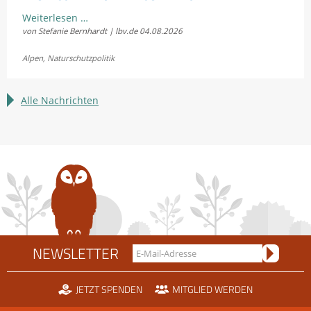
LBV
Weiterlesen …
von Stefanie Bernhardt | lbv.de
04.08.2026
und
Fellhornbahn
Alpen
,
Naturschutzpolitik
einigen
sich
im
Alle Nachrichten
Rechtsstreit
um
die
Scheidtobelbahn
NEWSLETTER
JETZT SPENDEN
MITGLIED WERDEN