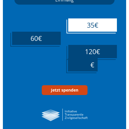
35€
60€
120€
____
Jetzt spenden