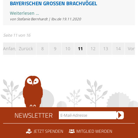
BAYERISCHEN GROSSEN BRACHVÖGEL
Mit
Weiterlesen …
von Stefanie Bernhardt | lbv.de
19.11.2020
GPS-
Sendern
Bayern
,
Schutzprojekt
,
Vögel
,
Zugvögel
und
Seite 11 von 16
Drohnen
Anfang
Zurück
8
9
10
11
12
13
14
Vorw
zum
Schutz
der
letzten
bayerischen
Großen
Brachvögel
NEWSLETTER
JETZT SPENDEN
MITGLIED WERDEN