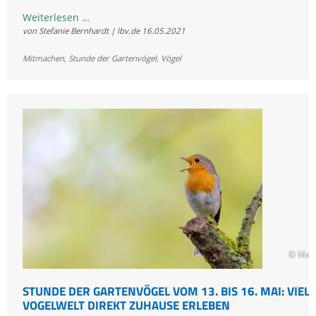
Stunde
Weiterlesen …
von Stefanie Bernhardt | lbv.de
16.05.2021
der
Gartenvögel
Mitmachen
,
Stunde der Gartenvögel
,
Vögel
2021:
Erstes
Fazit
am
Sonntag
Nachmittag
© Mark
STUNDE DER GARTENVÖGEL VOM 13. BIS 16. MAI: VIELF
VOGELWELT DIREKT ZUHAUSE ERLEBEN