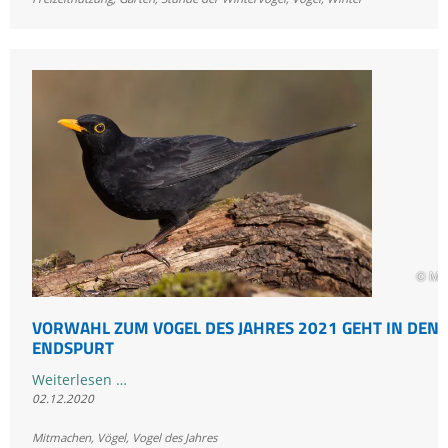
und
melden
© Ma
VORWAHL ZUM VOGEL DES JAHRES 2021 GEHT IN DEN
ENDSPURT
Vorwahl
Weiterlesen …
02.12.2020
zum
Vogel
Mitmachen
,
Vögel
,
Vogel des Jahres