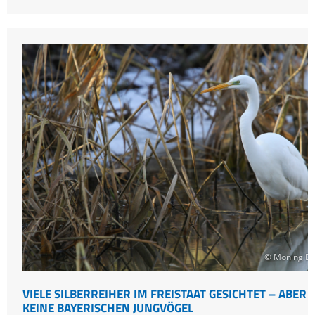
des
Jahres
2021
geht
in
den
Endspurt
© Moning Dr
VIELE SILBERREIHER IM FREISTAAT GESICHTET – ABER
KEINE BAYERISCHEN JUNGVÖGEL