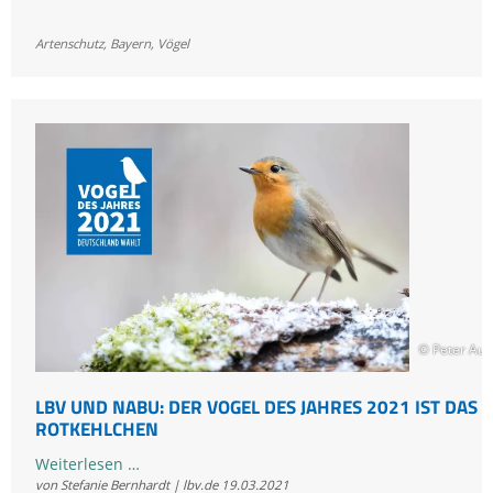
Bayern:
Frühling
Artenschutz
,
Bayern
,
Vögel
erleben
und
Natur
schützen
© Peter Au
LBV UND NABU: DER VOGEL DES JAHRES 2021 IST DAS
ROTKEHLCHEN
LBV
Weiterlesen …
von Stefanie Bernhardt | lbv.de
19.03.2021
und