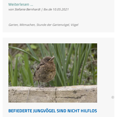
Stunde
Weiterlesen …
von Stefanie Bernhardt | lbv.de
10.05.2021
der
Gartenvögel
vom
Garten
,
Mitmachen
,
Stunde der Gartenvögel
,
Vögel
13.
bis
16.
Mai:
Vielfältige
Vogelwelt
direkt
zuhause
erleben
© R
BEFIEDERTE JUNGVÖGEL SIND NICHT HILFLOS