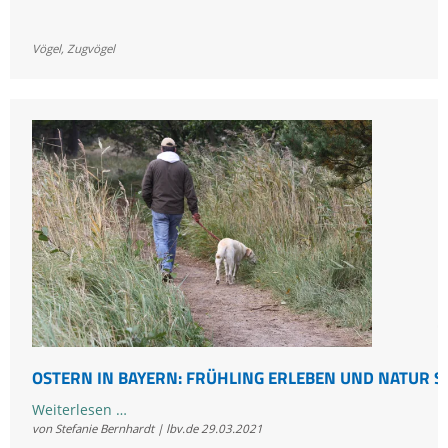
auf
dem
Vögel
,
Zugvögel
Durchzug
beobachten
©
OSTERN IN BAYERN: FRÜHLING ERLEBEN UND NATUR 
Ostern
Weiterlesen …
von Stefanie Bernhardt | lbv.de
29.03.2021
in