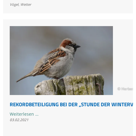
in
Vögel
,
Wetter
der
Luft:
Frühlingsgefühle
bei
den
Kandidaten
für
den
Vogel
des
Jahres
© Herbert
REKORDBETEILIGUNG BEI DER „STUNDE DER WINTERVÖ
Rekordbeteiligung
Weiterlesen …
03.02.2021
bei
der
„Stunde