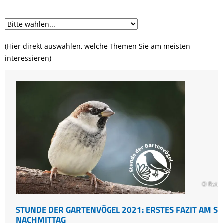
(Hier direkt auswählen, welche Themen Sie am meisten
interessieren)
© Reinh
STUNDE DER GARTENVÖGEL 2021: ERSTES FAZIT AM S
NACHMITTAG