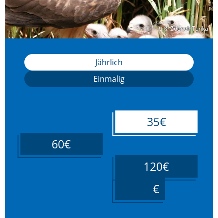
© Zdenek Tunka
© Zdenek Tunka
Jährlich
Einmalig
35€
60€
120€
____