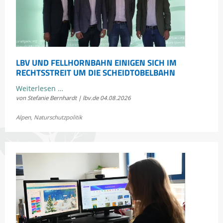
LBV UND FELLHORNBAHN EINIGEN SICH IM
RECHTSSTREIT UM DIE SCHEIDTOBELBAHN
LBV
Weiterlesen …
von Stefanie Bernhardt | lbv.de
04.08.2026
und
Fellhornbahn
Alpen
,
Naturschutzpolitik
einigen
sich
im
Rechtsstreit
um
die
Scheidtobelbahn