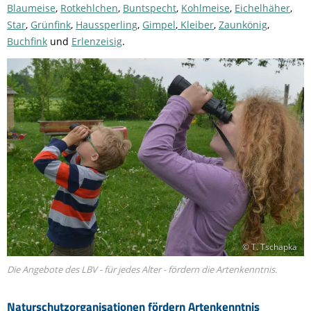
Blaumeise
,
Rotkehlchen
,
Buntspecht
,
Kohlmeise
,
Eichelhäher
,
Star
,
Grünfink
,
Haussperling
,
Gimpel
,
Kleiber
,
Zaunkönig
,
Buchfink
und
Erlenzeisig
.
© T. Tschapka
Die Angebote des LBV - für jedes Alter - fördern die Artenkenntnis.
Naturschutzorganisationen fördern Artenkenntnis