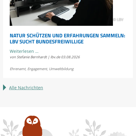
© LBV
NATUR SCHÜTZEN UND ERFAHRUNGEN SAMMELN:
LBV SUCHT BUNDESFREIWILLIGE
Natur
Weiterlesen …
von Stefanie Bernhardt | lbv.de
03.08.2026
schützen
und
Ehrenamt
,
Engagement
,
Umweltbildung
Erfahrungen
sammeln:
LBV
Alle Nachrichten
sucht
Bundesfreiwillige