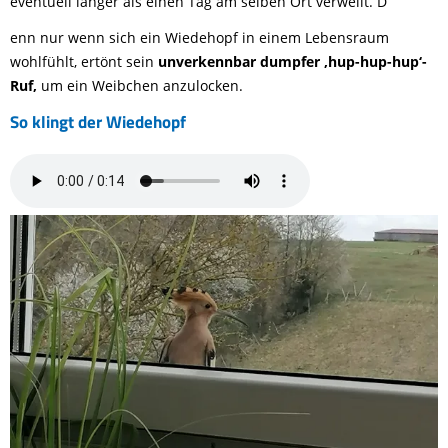
eventuell länger als einen Tag am selben Ort verweilt. D
enn nur wenn sich ein Wiedehopf in einem Lebensraum
wohlfühlt, ertönt sein
unverkennbar dumpfer ‚hup-hup-hup‘-
Ruf,
um ein Weibchen anzulocken.
So klingt der Wiedehopf