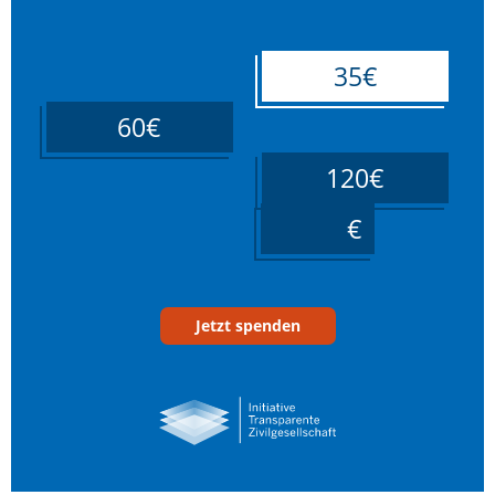
35€
60€
120€
____
Jetzt spenden