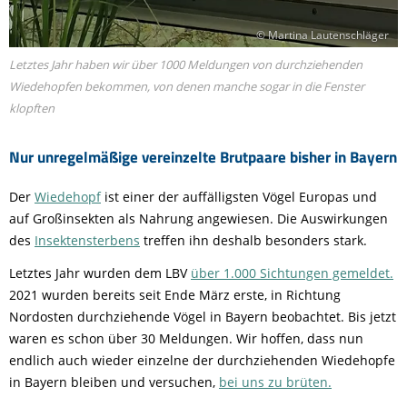
© Martina Lautenschläger
Letztes Jahr haben wir über 1000 Meldungen von durchziehenden
Wiedehopfen bekommen, von denen manche sogar in die Fenster
klopften
Nur unregelmäßige vereinzelte Brutpaare bisher in Bayern
Der
Wiedehopf
ist einer der auffälligsten Vögel Europas und
auf Großinsekten als Nahrung angewiesen. Die Auswirkungen
des
Insektensterbens
treffen ihn deshalb besonders stark.
Letztes Jahr wurden dem LBV
über 1.000 Sichtungen gemeldet.
2021 wurden bereits seit Ende März erste, in Richtung
Nordosten durchziehende Vögel in Bayern beobachtet. Bis jetzt
waren es schon über 30 Meldungen. Wir hoffen, dass nun
endlich auch wieder einzelne der durchziehenden Wiedehopfe
in Bayern bleiben und versuchen,
bei uns zu brüten.