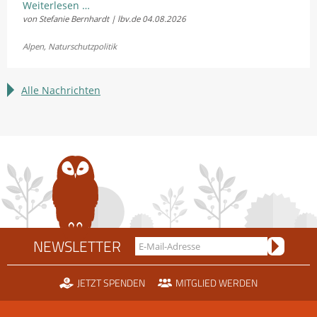
LBV
Weiterlesen …
von Stefanie Bernhardt | lbv.de
04.08.2026
und
Fellhornbahn
Alpen
,
Naturschutzpolitik
einigen
sich
im
Alle Nachrichten
Rechtsstreit
um
die
Scheidtobelbahn
NEWSLETTER
JETZT SPENDEN
MITGLIED WERDEN