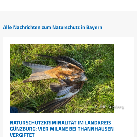
Alle Nachrichten zum Naturschutz in Bayern
© UNB Günzburg
NATURSCHUTZKRIMINALITÄT IM LANDKREIS
GÜNZBURG: VIER MILANE BEI THANNHAUSEN
VERGIFTET