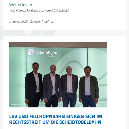
Kostenloses
Weiterlesen …
von Franziska Back | lbv.de
05.08.2026
Sommerkonzert:
Jetzt
Artenvielfalt
,
Garten
,
Insekten
Bayerns
Heuschrecken
erleben
LBV UND FELLHORNBAHN EINIGEN SICH IM
RECHTSSTREIT UM DIE SCHEIDTOBELBAHN