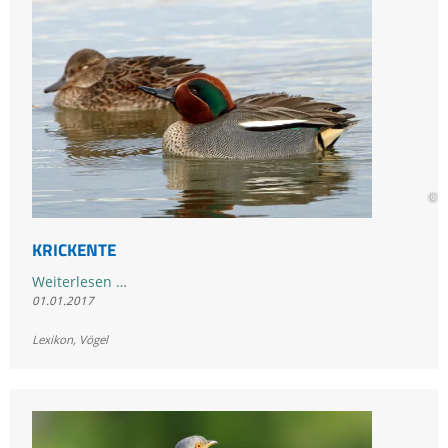
© F
KRICKENTE
Krickente
Weiterlesen …
01.01.2017
Lexikon
,
Vögel