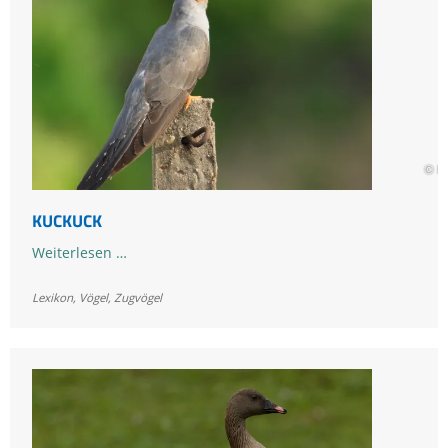
© H
KUCKUCK
Kuckuck
Weiterlesen …
Lexikon
,
Vögel
,
Zugvögel