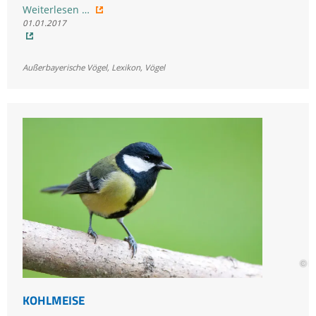
Knäkente
Weiterlesen …
01.01.2017
Außerbayerische Vögel
,
Lexikon
,
Vögel
© M
KOHLMEISE