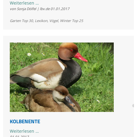
Kohlmeise
Weiterlesen …
von Sonja Dölfel | lbv.de
01.01.2017
Garten Top 30
,
Lexikon
,
Vögel
,
Winter Top 25
© 
KOLBENENTE
Kolbenente
Weiterlesen …
01.01.2017