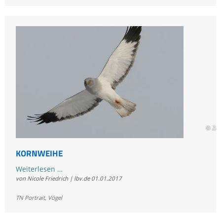
© Zd
KORNWEIHE
Kornweihe
Weiterlesen …
von Nicole Friedrich | lbv.de
01.01.2017
TN Portrait
,
Vögel