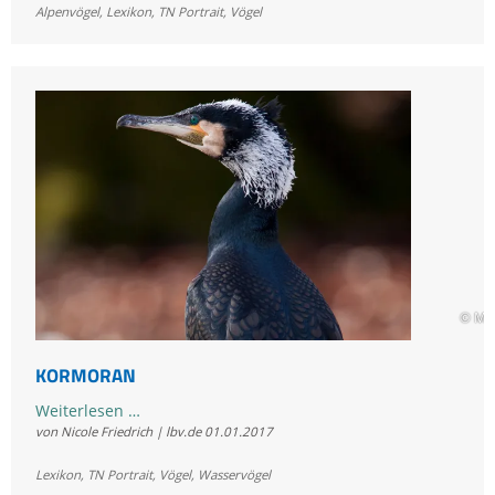
Alpenvögel
,
Lexikon
,
TN Portrait
,
Vögel
© Ma
KORMORAN
Kormoran
Weiterlesen …
von Nicole Friedrich | lbv.de
01.01.2017
Lexikon
,
TN Portrait
,
Vögel
,
Wasservögel