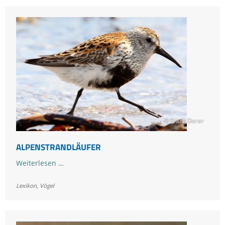
© Frank Derer
ALPENSTRANDLÄUFER
Alpenstrandläufer
Weiterlesen …
Lexikon
,
Vögel