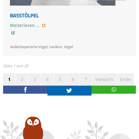
BASSTÖLPEL
Basstölpel
Weiterlesen …
Außerbayerische Vögel
,
Lexikon
,
Vögel
Seite 1 von 26
1
2
3
4
5
6
7
Vorwärts
Ende