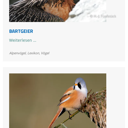
© H.-J. Fünfstück
BARTGEIER
Bartgeier
Weiterlesen …
Alpenvögel
,
Lexikon
,
Vögel