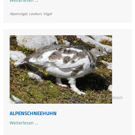
Weiterlesen …
Alpenvögel
,
Lexikon
,
Vögel
© H.-J. Fünfstück
ALPENSCHNEEHUHN
Alpenschneehuhn
Weiterlesen …