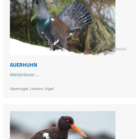
© H.-J. Fünfstück
AUERHUHN
Auerhuhn
Weiterlesen …
Alpenvögel
,
Lexikon
,
Vögel