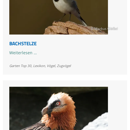
© Markus Gläßel
BACHSTELZE
Bachstelze
Weiterlesen …
Garten Top 30
,
Lexikon
,
Vögel
,
Zugvögel