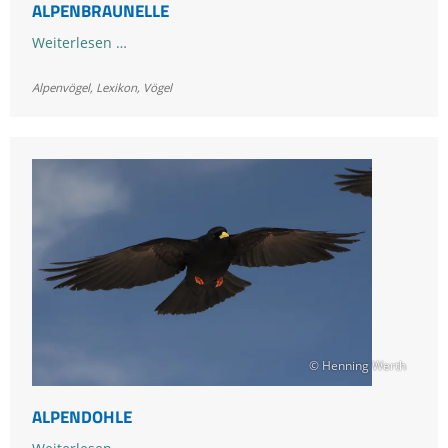
ALPENBRAUNELLE
Alpenbraunelle
Weiterlesen …
Alpenvögel
,
Lexikon
,
Vögel
© Henning Werth
ALPENDOHLE
Alpendohle