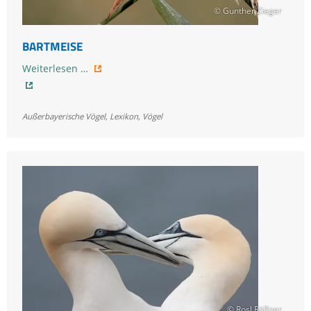
© Gunther Zieger
BARTMEISE
Bartmeise
Weiterlesen …
Außerbayerische Vögel
,
Lexikon
,
Vögel
© Rosl Rößner