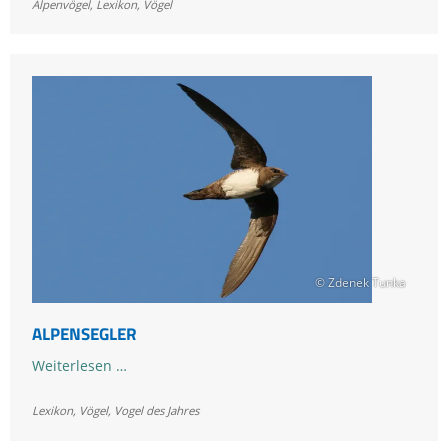
Alpenvögel
,
Lexikon
,
Vögel
© Zdenek Tunka
ALPENSEGLER
Alpensegler
Weiterlesen …
Lexikon
,
Vögel
,
Vogel des Jahres