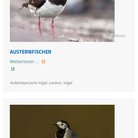
© Markus Glässel
AUSTERNFISCHER
Austernfischer
Weiterlesen …
Außerbayerische Vögel
,
Lexikon
,
Vögel