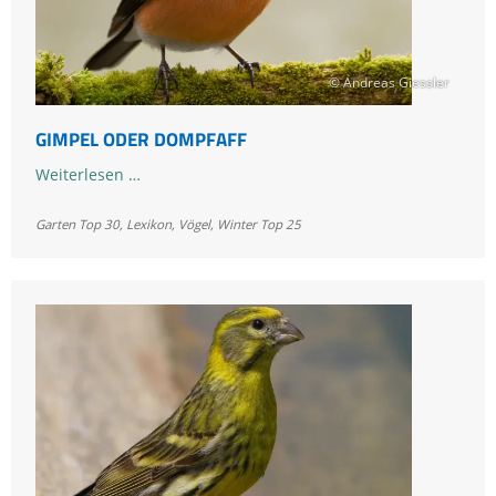
© Andreas Giessler
GIMPEL ODER DOMPFAFF
Gimpel
Weiterlesen …
oder
Garten Top 30
,
Lexikon
Dompfaff
,
Vögel
,
Winter Top 25