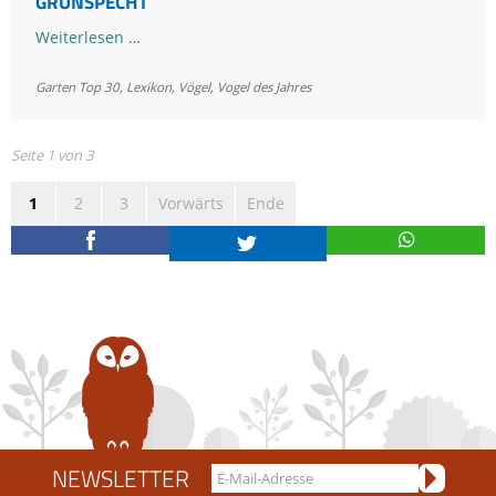
GRÜNSPECHT
Grünspecht
Weiterlesen …
Garten Top 30
,
Lexikon
,
Vögel
,
Vogel des Jahres
Seite 1 von 3
1
2
3
Vorwärts
Ende
NEWSLETTER