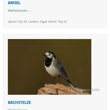
AMSEL
Amsel
Weiterlesen …
Garten Top 30
,
Lexikon
,
Vögel
,
Winter Top 25
© Markus Gläßel
BACHSTELZE
Bachstelze