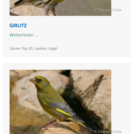
© Zdenek Tunka
GIRLITZ
Girlitz
Weiterlesen …
Garten Top 30
,
Lexikon
,
Vögel
© Zdenek Tunka