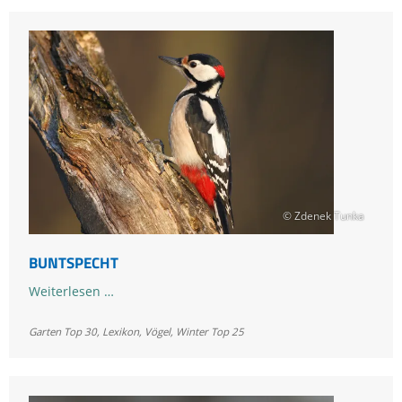
© Zdenek Tunka
BUNTSPECHT
Buntspecht
Weiterlesen …
Garten Top 30
,
Lexikon
,
Vögel
,
Winter Top 25