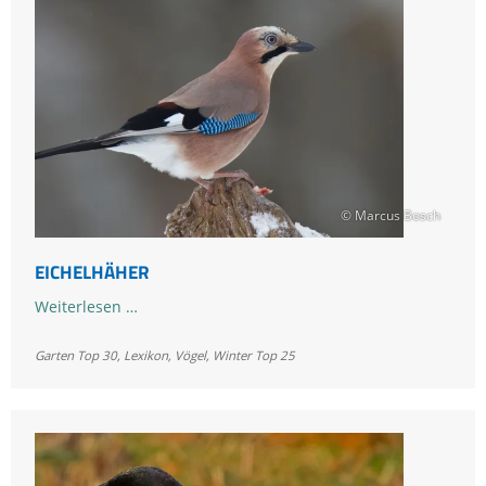
© Marcus Bosch
EICHELHÄHER
Eichelhäher
Weiterlesen …
Garten Top 30
,
Lexikon
,
Vögel
,
Winter Top 25