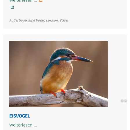
Weiterlesen …
Außerbayerische Vögel
,
Lexikon
,
Vögel
© Ma
EISVOGEL
Eisvogel
Weiterlesen …