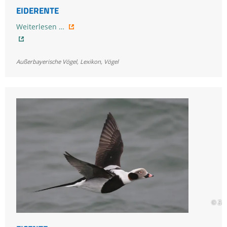
EIDERENTE
Eiderente
Weiterlesen …
Außerbayerische Vögel
,
Lexikon
,
Vögel
© Zd