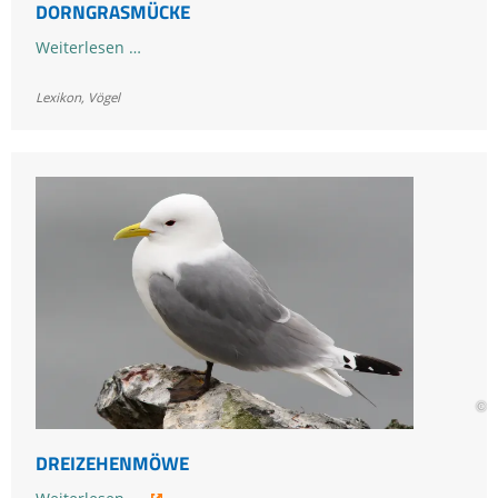
DORNGRASMÜCKE
Dorngrasmücke
Weiterlesen …
Lexikon
,
Vögel
© F
DREIZEHENMÖWE
Dreizehenmöwe