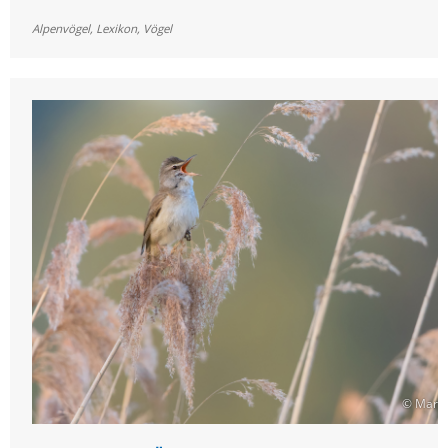
Alpenvögel
,
Lexikon
,
Vögel
© Marku