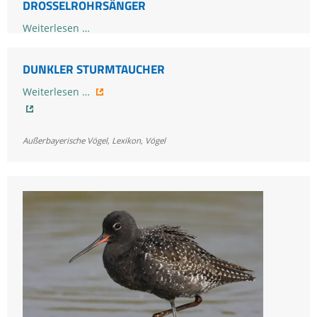
DROSSELROHRSÄNGER
Drosselrohrsänger
Weiterlesen …
Lexikon
,
Vögel
DUNKLER STURMTAUCHER
Dunkler
Weiterlesen …
Sturmtaucher
Außerbayerische Vögel
,
Lexikon
,
Vögel