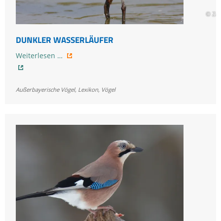
© Zd
DUNKLER WASSERLÄUFER
Dunkler
Weiterlesen …
Wasserläufer
Außerbayerische Vögel
,
Lexikon
,
Vögel